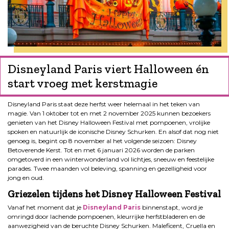
Disneyland Paris viert Halloween én
start vroeg met kerstmagie
Disneyland Paris staat deze herfst weer helemaal in het teken van
magie. Van 1 oktober tot en met 2 november 2025 kunnen bezoekers
genieten van het Disney Halloween Festival met pompoenen, vrolijke
spoken en natuurlijk de iconische Disney Schurken. En alsof dat nog niet
genoeg is, begint op 8 november al het volgende seizoen: Disney
Betoverende Kerst. Tot en met 6 januari 2026 worden de parken
omgetoverd in een winterwonderland vol lichtjes, sneeuw en feestelijke
parades. Twee maanden vol beleving, spanning en gezelligheid voor
jong en oud.
Griezelen tijdens het Disney Halloween Festival
Vanaf het moment dat je
Disneyland Paris
binnenstapt, word je
omringd door lachende pompoenen, kleurrijke herfstbladeren en de
aanwezigheid van de beruchte Disney Schurken. Maleficent, Cruella en