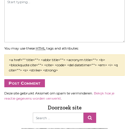
You may use these
HTML
tags and attributes:
<a href="" title=""> <abbr title=""> <acronym title=""> <b>
<blockquote cite=""> <cite> <code> <del datetime=""> <em> <i> <q
cite=""> <s> <strike> <strong>
Deze site gebruikt Akismet om spam te verminderen.
Bekijk hoe je
reactie gegevens worden verwerkt
.
Doorzoek site