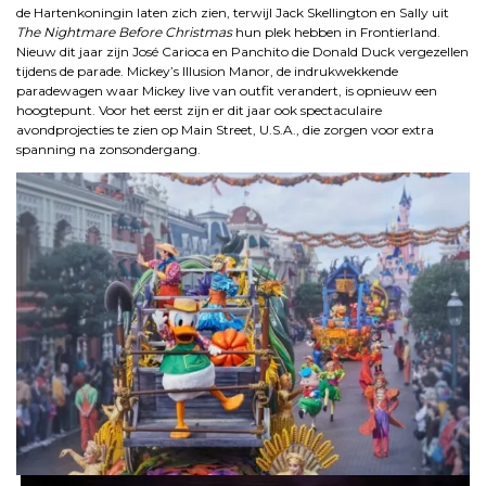
de Hartenkoningin laten zich zien, terwijl Jack Skellington en Sally uit
The Nightmare Before Christmas
hun plek hebben in Frontierland.
Nieuw dit jaar zijn José Carioca en Panchito die Donald Duck vergezellen
tijdens de parade. Mickey’s Illusion Manor, de indrukwekkende
paradewagen waar Mickey live van outfit verandert, is opnieuw een
hoogtepunt. Voor het eerst zijn er dit jaar ook spectaculaire
avondprojecties te zien op Main Street, U.S.A., die zorgen voor extra
spanning na zonsondergang.