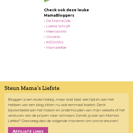
Check ook deze leuke
MamaBloggers
-
De MamaGids
-
Lisette Schrijft
-
MeerVanMir
-
Olivette
-
KiDDoWz
-
Mamaliefde
Steun Mama’s Liefste
Bloggen is een leuke hobby, maar kost best veel tijd en aan het
hebben van een blog zitten nu ook eenmaal kosten. Denk
bijvoorbeeld aan het hosten en onderhouden van mijn website of het
versturen van de prijzen naar winnaars. Geniet jij ook van Mama’s
Liefste? Overweeg dan de volgende manieren om ons te steunen!
Affiliate links