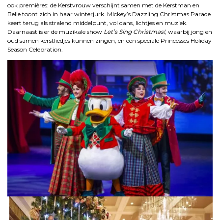
ook premières: de Kerstvrouw verschijnt samen met de Kerstman en
Belle toont zich in haar winterjurk. Mickey’s Dazzling Christmas Parade
keert terug als stralend middelpunt, vol dans, lichtjes en muziek.
Daarnaast is er de muzikale show
Let’s Sing Christmas!
, waarbij jong en
oud samen kerstliedjes kunnen zingen, en een speciale Princesses Holiday
Season Celebration.