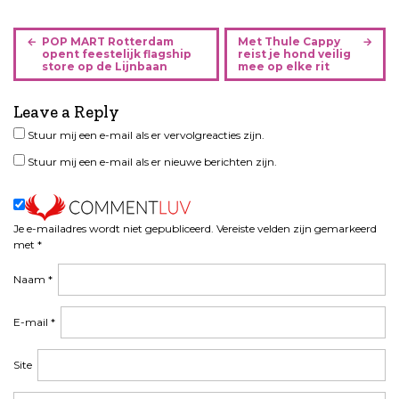
B
POP MART Rotterdam
Met Thule Cappy
e
opent feestelijk flagship
reist je hond veilig
store op de Lijnbaan
mee op elke rit
r
i
Leave a Reply
c
h
Stuur mij een e-mail als er vervolgreacties zijn.
t
Stuur mij een e-mail als er nieuwe berichten zijn.
n
a
v
i
Je e-mailadres wordt niet gepubliceerd.
Vereiste velden zijn gemarkeerd
met
*
g
a
Naam
*
t
i
E-mail
*
e
Site