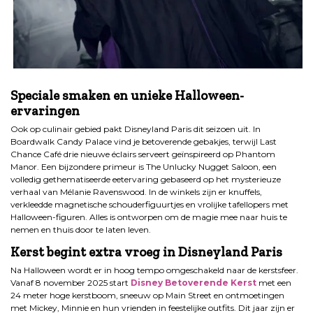
.
Speciale smaken en unieke Halloween-
ervaringen
Ook op culinair gebied pakt Disneyland Paris dit seizoen uit. In
Boardwalk Candy Palace vind je betoverende gebakjes, terwijl Last
Chance Café drie nieuwe éclairs serveert geïnspireerd op Phantom
Manor. Een bijzondere primeur is The Unlucky Nugget Saloon, een
volledig gethematiseerde eetervaring gebaseerd op het mysterieuze
verhaal van Mélanie Ravenswood. In de winkels zijn er knuffels,
verkleedde magnetische schouderfiguurtjes en vrolijke tafellopers met
Halloween-figuren. Alles is ontworpen om de magie mee naar huis te
nemen en thuis door te laten leven.
Kerst begint extra vroeg in Disneyland Paris
Na Halloween wordt er in hoog tempo omgeschakeld naar de kerstsfeer.
Vanaf 8 november 2025 start
Disney Betoverende Kerst
met een
24 meter hoge kerstboom, sneeuw op Main Street en ontmoetingen
met Mickey, Minnie en hun vrienden in feestelijke outfits. Dit jaar zijn er