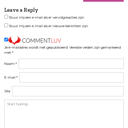
a
t
Leave a Reply
i
Stuur mij een e-mail als er vervolgreacties zijn.
e
Stuur mij een e-mail als er nieuwe berichten zijn.
Je e-mailadres wordt niet gepubliceerd.
Vereiste velden zijn gemarkeerd
met
*
Naam
*
E-mail
*
Site