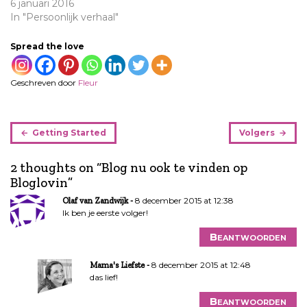
6 januari 2016
In "Persoonlijk verhaal"
Spread the love
Geschreven door
Fleur
B
Getting Started
Volgers
e
r
2 thoughts on “
Blog nu ook te vinden op
i
Bloglovin
”
c
8 december 2015 at 12:38
h
Olaf van Zandwijk
Ik ben je eerste volger!
t
n
Beantwoorden
a
v
8 december 2015 at 12:48
Mama's Liefste
i
das lief!
g
Beantwoorden