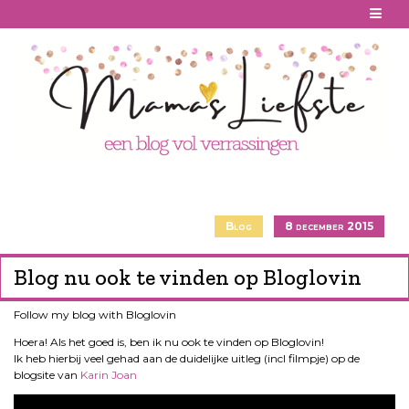
Skip
to
content
Blog
8 december 2015
Blog nu ook te vinden op Bloglovin
Follow my blog with Bloglovin
Hoera! Als het goed is, ben ik nu ook te vinden op Bloglovin!
Ik heb hierbij veel gehad aan de duidelijke uitleg (incl filmpje) op de
blogsite van
Karin Joan