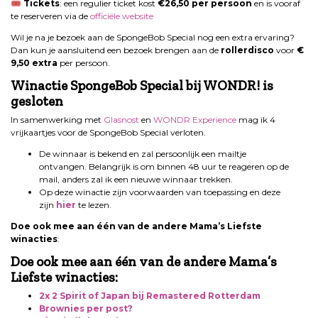
🎟
Tickets
: een regulier ticket kost
€26,50 per persoon
en is vooraf
te reserveren via de
officiële website
Wil je na je bezoek aan de SpongeBob Special nog een extra ervaring?
Dan kun je aansluitend een bezoek brengen aan de
rollerdisco
voor
€
9,50 extra
per persoon.
Winactie SpongeBob Special bij WONDR! is
gesloten
In samenwerking met
Glasnost
en
WONDR Experience
mag ik 4
vrijkaartjes voor de SpongeBob Special verloten.
De winnaar is bekend en zal persoonlijk een mailtje
ontvangen. Belangrijk is om binnen 48 uur te reageren op de
mail, anders zal ik een nieuwe winnaar trekken.
Op deze winactie zijn voorwaarden van toepassing en deze
zijn
hier
te lezen.
Doe ook mee aan één van de andere Mama’s Liefste
winacties
:
Doe ook mee aan één van de andere Mama’s
Liefste winacties:
2x 2 Spirit of Japan bij Remastered Rotterdam
Brownies per post?