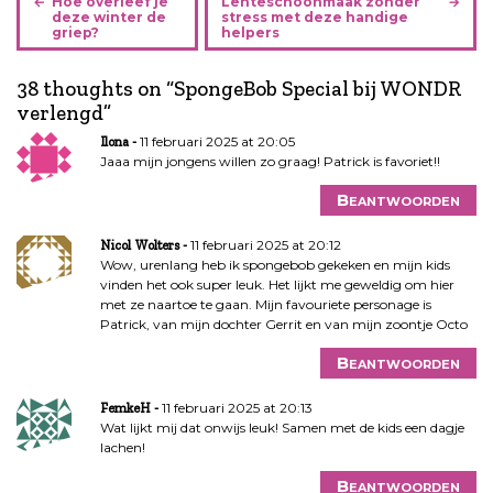
Hoe overleef je
Lenteschoonmaak zonder
e
deze winter de
stress met deze handige
griep?
helpers
r
i
38 thoughts on “
SpongeBob Special bij WONDR
c
verlengd
”
h
t
11 februari 2025 at 20:05
Ilona
n
Jaaa mijn jongens willen zo graag! Patrick is favoriet!!
a
Beantwoorden
v
i
11 februari 2025 at 20:12
Nicol Wolters
g
Wow, urenlang heb ik spongebob gekeken en mijn kids
a
vinden het ook super leuk. Het lijkt me geweldig om hier
met ze naartoe te gaan. Mijn favouriete personage is
t
Patrick, van mijn dochter Gerrit en van mijn zoontje Octo
i
e
Beantwoorden
11 februari 2025 at 20:13
FemkeH
Wat lijkt mij dat onwijs leuk! Samen met de kids een dagje
lachen!
Beantwoorden