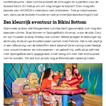
confettidouche – elke ruimte prikkelt de zintuigen en is perfect voor de
leukste foto’s. En heb je zin om nóg langer te blijven? Dan mag een
bezoek aan WONDR’s rollerdisco niet ontbreken. Trek je rolschaatsen
aan, dans op de leukste muziek en laat je innerlijke discokoning(in) los!
Een kleurrijk avontuur in Bikini Bottom
Wannneer je door alle fotogenieke ruimtes bent gewandeld, is er nog een
speciale ruimte. Stap binnen in SpongeBob’s Ananas, waar de slak Gary
en zijn huisdier scallop Shelley ook wonen. Bestel je eigen Krabburger bij
de Krusty Krab en ga Kwallenvissen samen met Patrick. Het is net alsof je
in een aflevering van de tekenfilm bent beland! De ervaring is een feestje
voor zowel kinderen als volwassenen – en geloof mij, zelfs als je zelf niet
met SpongeBob bent opgegroeid, is het lastig om hier niet enthousiast
van te worden. Tot slot kun je ook nog je Bikinibroek-rijbewijs halen.