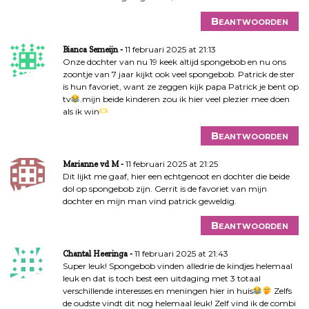
Beantwoorden
11 februari 2025 at 21:13
Bianca Semeijn
Onze dochter van nu 19 keek altijd spongebob en nu ons
zoontje van 7 jaar kijkt ook veel spongebob. Patrick de ster
is hun favoriet, want ze zeggen kijk papa Patrick je bent op
tv
.mijn beide kinderen zou ik hier veel plezier mee doen
als ik win
Beantwoorden
11 februari 2025 at 21:25
Marianne vd M
Dit lijkt me gaaf, hier een echtgenoot en dochter die beide
dol op spongebob zijn. Gerrit is de favoriet van mijn
dochter en mijn man vind patrick geweldig.
Beantwoorden
11 februari 2025 at 21:43
Chantal Heeringa
Super leuk! Spongebob vinden alledrie de kindjes helemaal
leuk en dat is toch best een uitdaging met 3 totaal
verschillende interesses en meningen hier in huis
Zelfs
de oudste vindt dit nog helemaal leuk! Zelf vind ik de combi