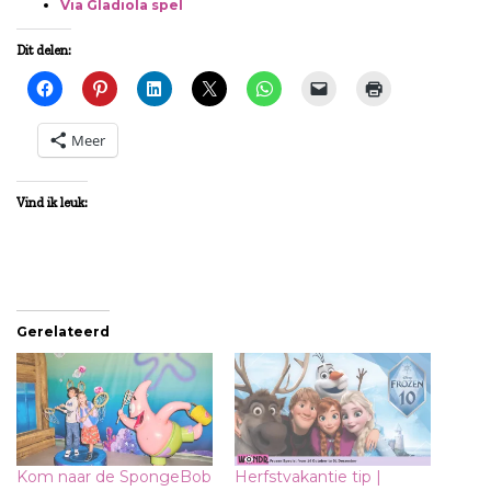
Via Gladiola spel
Dit delen:
Meer
Vind ik leuk:
Gerelateerd
Kom naar de SpongeBob
Herfstvakantie tip |