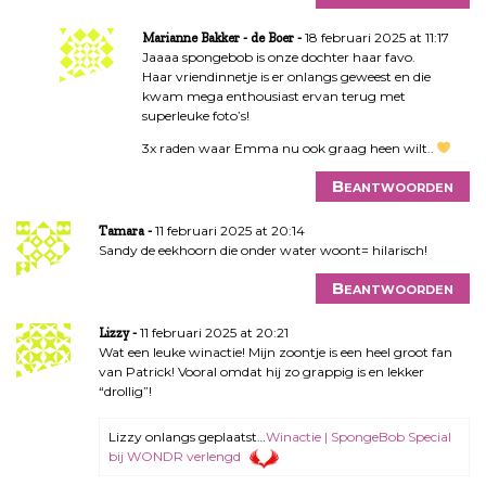
18 februari 2025 at 11:17
Marianne Bakker - de Boer
Jaaaa spongebob is onze dochter haar favo.
Haar vriendinnetje is er onlangs geweest en die
kwam mega enthousiast ervan terug met
superleuke foto’s!
3x raden waar Emma nu ook graag heen wilt..
Beantwoorden
11 februari 2025 at 20:14
Tamara
Sandy de eekhoorn die onder water woont= hilarisch!
Beantwoorden
11 februari 2025 at 20:21
Lizzy
Wat een leuke winactie! Mijn zoontje is een heel groot fan
van Patrick! Vooral omdat hij zo grappig is en lekker
“drollig”!
Lizzy onlangs geplaatst…
Winactie | SpongeBob Special
bij WONDR verlengd