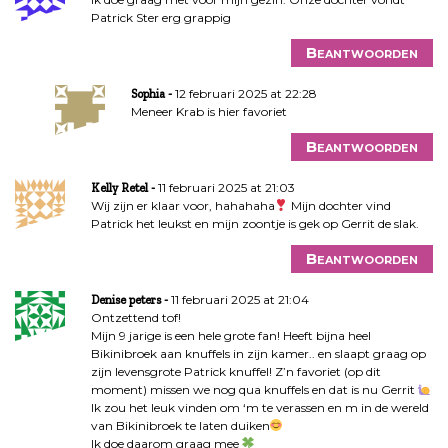
Patrick Ster erg grappig
Beantwoorden
12 februari 2025 at 22:28
Sophia
Meneer Krab is hier favoriet
Beantwoorden
11 februari 2025 at 21:03
Kelly Retel
Wij zijn er klaar voor, hahahaha
Mijn dochter vind
Patrick het leukst en mijn zoontje is gek op Gerrit de slak.
Beantwoorden
11 februari 2025 at 21:04
Denise peters
Ontzettend tof!
Mijn 9 jarige is een hele grote fan! Heeft bijna heel
Bikinibroek aan knuffels in zijn kamer.. en slaapt graag op
zijn levensgrote Patrick knuffel! Z’n favoriet (op dit
moment) missen we nog qua knuffels en dat is nu Gerrit
Ik zou het leuk vinden om ‘m te verassen en m in de wereld
van Bikinibroek te laten duiken
Ik doe daarom graag mee