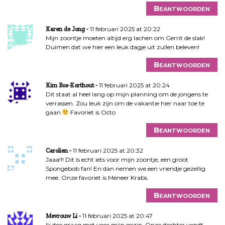
Beantwoorden
11 februari 2025 at 20:22
Karen de Jong
Mijn zoontje moeten altijd erg lachen om Gerrit de slak!
Duimen dat we hier een leuk dagje uit zullen beleven!
Beantwoorden
11 februari 2025 at 20:24
Kim Bos-Korthout
Dit staat al heel lang op mijn planning om de jongens te
verrassen. Zou leuk zijn om de vakantie hier naar toe te
gaan
Favoriet is Octo
Beantwoorden
11 februari 2025 at 20:32
Carolien
Jaaa!!! Dit is echt iets voor mijn zoontje, een groot
Spongebob fan! En dan nemen we een vriendje gezellig
mee. Onze favoriet is Meneer Krabs.
Beantwoorden
11 februari 2025 at 20:47
Mevrouw Li
Ik doe graag met voor mijn gezin. Onze dochter vondt