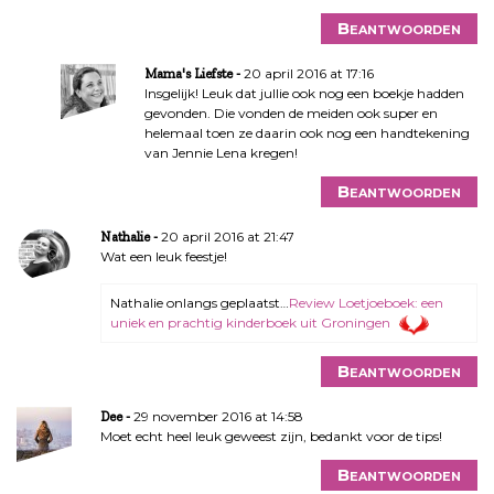
i
Beantwoorden
e
20 april 2016 at 17:16
Mama's Liefste
Insgelijk! Leuk dat jullie ook nog een boekje hadden
gevonden. Die vonden de meiden ook super en
helemaal toen ze daarin ook nog een handtekening
van Jennie Lena kregen!
Beantwoorden
20 april 2016 at 21:47
Nathalie
Wat een leuk feestje!
Nathalie onlangs geplaatst…
Review Loetjoeboek: een
uniek en prachtig kinderboek uit Groningen
Beantwoorden
29 november 2016 at 14:58
Dee
Moet echt heel leuk geweest zijn, bedankt voor de tips!
Beantwoorden