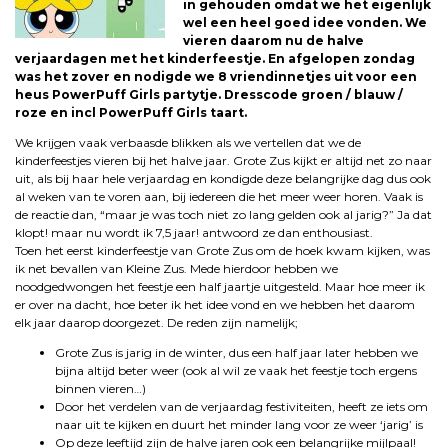
in gehouden omdat we het eigenlijk
wel een heel goed idee vonden. We
vieren daarom nu de halve
verjaardagen met het kinderfeestje. En afgelopen zondag
was het zover en nodigde we 8 vriendinnetjes uit voor een
heus PowerPuff Girls partytje. Dresscode groen / blauw /
roze en incl PowerPuff Girls taart.
We krijgen vaak verbaasde blikken als we vertellen dat we de
kinderfeestjes vieren bij het halve jaar. Grote Zus kijkt er altijd net zo naar
uit, als bij haar hele verjaardag en kondigde deze belangrijke dag dus ook
al weken van te voren aan, bij iedereen die het meer weer horen. Vaak is
de reactie dan, “maar je was toch niet zo lang gelden ook al jarig?” Ja dat
klopt! maar nu wordt ik 7,5 jaar! antwoord ze dan enthousiast.
Toen het eerst kinderfeestje van Grote Zus om de hoek kwam kijken, was
ik net bevallen van Kleine Zus. Mede hierdoor hebben we
noodgedwongen het feestje een half jaartje uitgesteld. Maar hoe meer ik
er over na dacht, hoe beter ik het idee vond en we hebben het daarom
elk jaar daarop doorgezet. De reden zijn namelijk;
Grote Zus is jarig in de winter, dus een half jaar later hebben we
bijna altijd beter weer (ook al wil ze vaak het feestje toch ergens
binnen vieren…)
Door het verdelen van de verjaardag festiviteiten, heeft ze iets om
naar uit te kijken en duurt het minder lang voor ze weer ‘jarig’ is
Op deze leeftijd zijn de halve jaren ook een belangrijke mijlpaal!