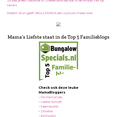
Zo kies je een vakantie in Griekenland die ook in de smaak valt bij
tieners
Robert Wun geeft SKULLPANDA een couture-make-over
Mama’s Liefste staat in de Top 5 Familieblogs
Check ook deze leuke
MamaBloggers
-
De MamaGids
-
Lisette Schrijft
-
MeerVanMir
-
Olivette
-
KiDDoWz