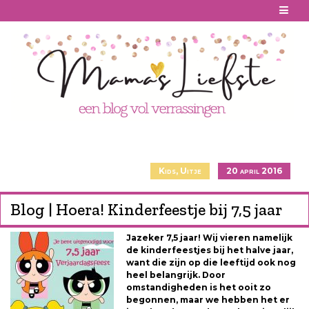
Skip
to
content
Kids
,
Uitje
20 april 2016
Blog | Hoera! Kinderfeestje bij 7,5 jaar
Jazeker 7,5 jaar! Wij vieren namelijk
de kinderfeestjes bij het halve jaar,
want die zijn op die leeftijd ook nog
heel belangrijk. Door
omstandigheden is het ooit zo
begonnen, maar we hebben het er