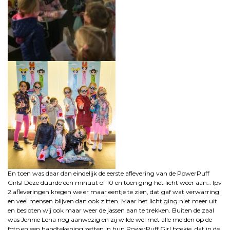
En toen was daar dan eindelijk de eerste aflevering van de PowerPuff
Girls! Deze duurde een minuut of 10 en toen ging het licht weer aan… Ipv
2 afleveringen kregen we er maar eentje te zien, dat gaf wat verwarring
en veel mensen blijven dan ook zitten. Maar het licht ging niet meer uit
en besloten wij ook maar weer de jassen aan te trekken. Buiten de zaal
was Jennie Lena nog aanwezig en zij wilde wel met alle meiden op de
foto en een handtekening zetten in hun PowerPuff Girl boekje, dat in de