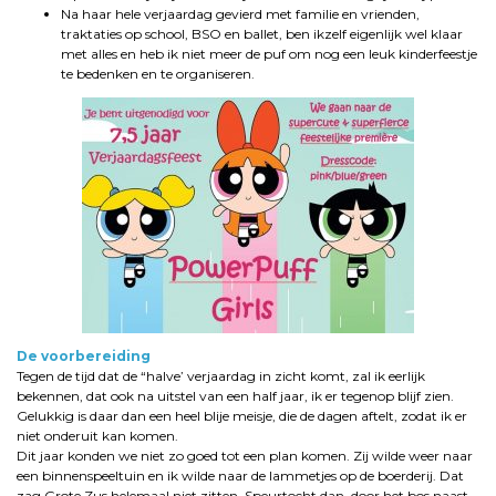
Na haar hele verjaardag gevierd met familie en vrienden,
traktaties op school, BSO en ballet, ben ikzelf eigenlijk wel klaar
met alles en heb ik niet meer de puf om nog een leuk kinderfeestje
te bedenken en te organiseren.
De voorbereiding
Tegen de tijd dat de “halve’ verjaardag in zicht komt, zal ik eerlijk
bekennen, dat ook na uitstel van een half jaar, ik er tegenop blijf zien.
Gelukkig is daar dan een heel blije meisje, die de dagen aftelt, zodat ik er
niet onderuit kan komen.
Dit jaar konden we niet zo goed tot een plan komen. Zij wilde weer naar
een binnenspeeltuin en ik wilde naar de lammetjes op de boerderij. Dat
zag Grote Zus helemaal niet zitten. Speurtocht dan, door het bos naast