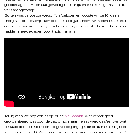
goodiebag zat. Helemaal geweldig natuurlijk en een extra glans aan dit
verjaardagsfeestje!
Buiten was de voetbalwedstrijd afgelopen en loodste wij de 10 kleine
meisjes in prinsessenjurken door de hooligans heen. We vielen lekker extra
op, omdat we van de organisatie ook nog een heel stel helium ballonnen
hadden mee gekregen voor thuis, hahaha.
Terug aten we nog een hapje bij de
McDonalds
. wat verder goed
georganiseerd was door de vestiging, maar helaas werd de sfeer wel wat
bepaald door een stel slecht opgevoede jongetjes (ik druk me hierbij heel
zacht en netjes uit) We hadden wel een reservering gemaakt bij de McD