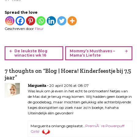
Spread the love
Geschreven door
Fleur
B
De leukste Blog
Mommy’s Musthaves –
e
winacties wk 16
Mama’s Liefste
r
i
7 thoughts on “
Blog | Hoera! Kinderfeestje bij 7,5
c
jaar
”
h
20 april 2016 at 08:07
Marguerita
t
Was leuk om je even in het echt te ontmoeten! Netjes van
n
de Mac dat je terug mag komen. Wij hadden geen boekje in
a
de goodiebag, maar mochten gelukkig alle achterblijvende
tasjes doorspitten op zoek naar zo’n boekje, hahaha
v
Uiteindelijk één gevonden!
i
g
Marguerita onlangs geplaatst…
PremiÃ¨re Powerpuff
a
Girls!
t