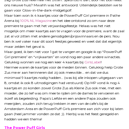
ons nieuwe huis? Mwahh was het antwoord. Uiteindelijk besloten we te
gaan voor Glow-in-the-dark-midgetgolf.
Maar toen won ik 4 kaartjes voor de PowerPuff Girl premiere in Pathe
Arena bij
100% NL Magazine
en het idee ontstond zo om naar deze
premiere te gaan met het verjaardagsfeestje. Helaas was het niet
mogelijk om meer kaartjes aan te vragen voor de premiere, want de zaal
zat al vol zitten met andere genodigden/prijswinnaars en de pers. Nou
ben ik wel vaker naar dit soort feestjes geweest en weet dat dat eigenlijk
maar zelden het geval is.
Maar goed, ik ben niet voor 1 gat te vangen en google ik op “PowerPuff
Girl premiere” en “vrijkaarten” en vond nog een paar andere winacties.
Gelukkig wonnen we nog een keer 4 kaartjes bij
GirlsLabel
!
Hiermee waren de kaartjes voor de meiden binnen. Gelukkig hielp Grote
Zus me er aan herinneren dat zij ook meewilde…. en dat we dus
minimaal 9 kaartjes nodig hadden… (was bij alle inkopen uitgegaan van
8, omdat ik ook 8 uitnodigingen had verstuurd) Op MP vond ik nog 4
kaartjes en zo konden zowel Grote Zus als Kleine Zus ook mee, met een
moeder, die zo lief was om mee te rijden om de dames te vervoeren en
ikzelf als begeleiding. Papa’s Liefste en een andere Papa zouden ook
meerijden, zouden zich terug trekken in een van de cafe’s bij de
Amsterdam Area en de PowerPuff Girls premiere aan zich voor bij laten
gaan (heel jammer vonden ze dat ;)). Hierbij was het feest geregeld en
hadden we een thema!
The Power Puff Girls