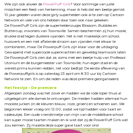
Wie zijn ook alweer de
PowerPuff Girls
? Voor sommige van jullie
misschien een feest van herkenning, maar ik heb dat een beetje gemist.
10 jaar geleden waren deze girly superhelden ook al te zien op Cartoon
Network en vele van ons hebben daar toen ook naar gekeken.
De PowerPuff Girls zijn de superheldenzusjes Blossom, Bubbles en
Buttercup, inwoners van Townsville. Samen beschermen zij hun mooie,
drukke stad tegen duistere vijanden. Het is niet makkelijk om school,
huiswerk en een niet aflatende stroom aan vijanden met elkaar te
combineren, maar De Powerpuff Girls zijn klaar voor de uitdaging.
Gewapend met supercoole superkrachten en geweldig teamwork laten
De Powerpuff Girls zien dat ze, soms met een beetje hulp van Professor
Utonium en de burgemeester van Townsville, hun eigen stad en de
wereld prima kunnen redden, net voor bedtijd. De eerste aflevering van
de Powerpuffgirls is op zaterdag 23 april om 8:30 uur bij Cartoon
Network te zien. En om die reden was deze premiere georganiseerd.
Het feestje – De premiere
Afgelopen zondag was het zover en hadden we de rode loper thuis al
uitgelegd om alle dames te ontvangen. De meiden hadden allemaal hun
mooiste jurken (in de kleuren blauw, roze, groen) en schoenen aan. We
begonnen lekker vroeg om 12.00, zodat we tijd hadden voor taart en
cadeautjes. Een oude vriendinnetje van mijn van de middelbare school
kan super mooie taarten maken en ik wist dat zij de PowerPuff Girls wel
zou kennen. Zij maakte deze super gave taart voor ons!