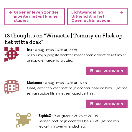
B
Groener leven zonder
Lichtwandeling
e
moeite met vijf kleine
Uitgelicht in het
stapjes
Openluchtmuseum
r
i
18 thoughts on “
Winactie | Tommy en Fliek op
c
het witte doek
”
h
t
6 augustus 2025 at 15:08
Iris
n
Ik zou mijn jongste dochter meenemen omdat deze film er
grappig en gezellig uit ziet.
a
v
Beantwoorden
i
g
6 augustus 2025 at 16:44
Marianne
a
Gaaf, weer een keer met mijn dochter naar de bios. Lijkt me
een grappige film met een goed verhaal.
t
i
Beantwoorden
e
7 augustus 2025 at 20:05
SophiaG
Samen met mijn dochter Beau. Het lijkt me een
leuke film over vriendschap.