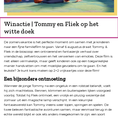
Winactie | Tommy en Fliek op het
witte doek
De zomervakantie is het perfecte moment om samen met je kinderen
naar een fijne familiefilm te gaan. Vanaf 6 augustus draait Tommy &
Fliek in de bioscoop: een ontroerend en fantasierijk verhaal over
vriendschap, zelfvertrouwen en het verwerken van emoties. Deze film is
niet alleen vermakelijk, maar geeft kinderen ook op een toegankelijke
manier handvatten om met moeilijke gevoelens om te gaan. En het
leukste? Je kunt kans maken op 2×2 vrijkaartjes voor deze film!
Een bijzondere ontmoeting
Wanneer de jonge Tommy na een ongeluk in een rolstoel belandt, voelt
hij zich machteloos. Rennen, klimmen en buitenspelen lijken voorgoed
voorbij. Totdat hij Fliek ontmoet, een vrolijk en pluizig wezentje dat
zomaar uit een magische lamp verschijnt. In een kleurrijke
fantasiewereld kan Tommy ineens weer lopen, springen en spelen. De
twee beleven fantastische avonturen samen, maar eenmaal terug in de
echte wereld blijkt er ook iets anders meegekomen te zijn: een soort