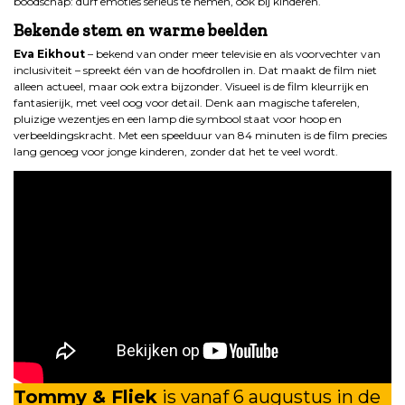
boodschap: durf emoties serieus te nemen, ook bij kinderen.
Bekende stem en warme beelden
Eva Eikhout
– bekend van onder meer televisie en als voorvechter van
inclusiviteit – spreekt één van de hoofdrollen in. Dat maakt de film niet
alleen actueel, maar ook extra bijzonder. Visueel is de film kleurrijk en
fantasierijk, met veel oog voor detail. Denk aan magische taferelen,
pluizige wezentjes en een lamp die symbool staat voor hoop en
verbeeldingskracht. Met een speelduur van 84 minuten is de film precies
lang genoeg voor jonge kinderen, zonder dat het te veel wordt.
Tommy & Fliek
is vanaf 6 augustus in de