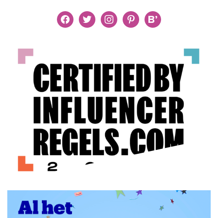
facebook
twitter
instagram
pinterest
bloglovin