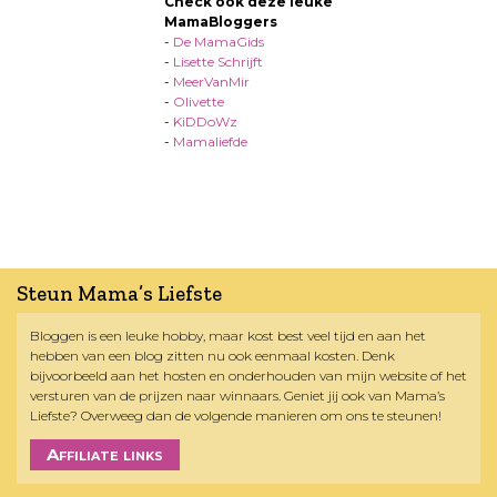
Check ook deze leuke
MamaBloggers
-
De MamaGids
-
Lisette Schrijft
-
MeerVanMir
-
Olivette
-
KiDDoWz
-
Mamaliefde
Steun Mama’s Liefste
Bloggen is een leuke hobby, maar kost best veel tijd en aan het
hebben van een blog zitten nu ook eenmaal kosten. Denk
bijvoorbeeld aan het hosten en onderhouden van mijn website of het
versturen van de prijzen naar winnaars. Geniet jij ook van Mama’s
Liefste? Overweeg dan de volgende manieren om ons te steunen!
Affiliate links