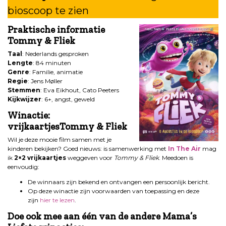
bioscoop te zien
Praktische informatie
Tommy & Fliek
Taal
: Nederlands gesproken
Lengte
: 84 minuten
Genre
: Familie, animatie
Regie
: Jens Møller
Stemmen
: Eva Eikhout, Cato Peeters
Kijkwijzer
: 6+, angst, geweld
Winactie:
vrijkaartjes
Tommy & Fliek
Wil je deze mooie film samen met je
kinderen bekijken? Goed nieuws: is samenwerking met
In The Air
mag
ik
2×2 vrijkaartjes
weggeven voor
Tommy & Fliek
. Meedoen is
eenvoudig:
De winnaars zijn bekend en ontvangen een persoonlijk bericht.
Op deze winactie zijn voorwaarden van toepassing en deze
zijn
hier te lezen
.
Doe ook mee aan één van de andere Mama’s