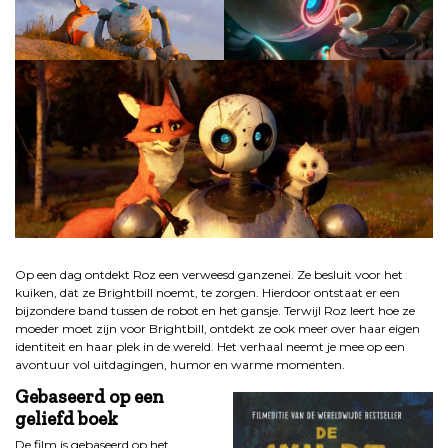
.
Op een dag ontdekt Roz een verweesd ganzenei. Ze besluit voor het
kuiken, dat ze Brightbill noemt, te zorgen. Hierdoor ontstaat er een
bijzondere band tussen de robot en het gansje. Terwijl Roz leert hoe ze
moeder moet zijn voor Brightbill, ontdekt ze ook meer over haar eigen
identiteit en haar plek in de wereld. Het verhaal neemt je mee op een
avontuur vol uitdagingen, humor en warme momenten.
Gebaseerd op een
geliefd boek
De film is gebaseerd op het