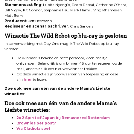
Stemmencast Eng
: Lupita Nyong’o, Pedro Pascal, Catherine O’Hara,
Bill Nighy, Kit Connor, Stephanie Hsu, Mark Hamill, Ving Rhames en
Matt Berry
Producent
: Jeff Hermann
Regisseur en scenarioschrijver
: Chris Sanders
Winactie The Wild Robot op blu-ray is gesloten
In samenwerking met Day One mag ik The Wild Robot op blu-ray
verloten:
De winnaar is bekend en heeft persoonlijk een mailtje
ontvangen. Belangrijk is om binnen 48 uur te reageren op de
mail, anders zal ik een nieuwe winnaar trekken.
Op deze winactie zijn voorwaarden van toepassing en deze
zijn
hier
te lezen.
Doe ook mee aan één van de andere Mama’s Liefste
winacties
:
Doe ook mee aan één van de andere Mama’s
Liefste winacties:
2x 2 Spirit of Japan bij Remastered Rotterdam
Brownies per post?
Via Gladiola spel