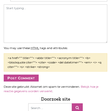
You may use these
HTML
tags and attributes:
<a href="" title=""> <abbr title=""> <acronym title=""> <b>
<blockquote cite=""> <cite> <code> <del datetime=""> <em> <i> <q
cite=""> <s> <strike> <strong>
Deze site gebruikt Akismet om spam te verminderen.
Bekijk hoe je
reactie gegevens worden verwerkt
.
Doorzoek site