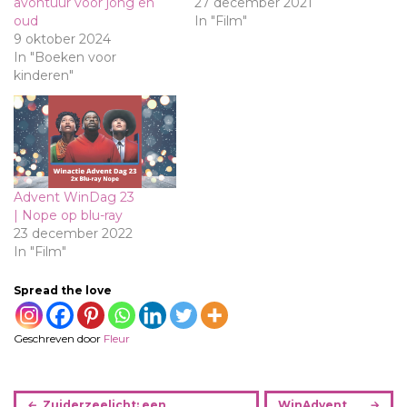
avontuur voor jong en
27 december 2021
oud
In "Film"
9 oktober 2024
In "Boeken voor
kinderen"
Advent WinDag 23
| Nope op blu-ray
23 december 2022
In "Film"
Spread the love
Geschreven door
Fleur
B
Zuiderzeelicht: een
WinAdvent