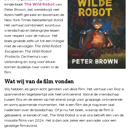
kinderboek
The Wild Robot
van
Peter Brown, dat wereldwijd veel
lezers heeft geraakt en bovenaan de
New York Times-bestsellerlijst stond.
Het verhaal combineert avontuur,
vriendschap en belangrijke lessen
over respect voor de natuur. Het
boek groeide zelfs uit tot een trilogie
met de vervolgen
The Wild Robot
Escapes
en
The Wild Robot
Protects
. De thema’s van
verbinding en zorg voor elkaar
komen duidelijk naar voren in de
film.
Wat wij van de film vonden
Wij hebben als gezin echt genoten van deze film. Het verhaal van Roz is
spannend en tegelijkertijd ook heel ontroerend. Vooral de vriendschap
tussen Roz en de dieren op het eiland zorgt voor grappige, ontroerende
en soms spannende momenten. Het is een film die je nog even laat
nadenken over de boodschap. Of je nu het boek, waarop de film is
gebaseerd, al kende of niet, The Wild Robot is wat ons betreft één van de
mooiste films van 2024. Het is dan ook zeker een aanrader voor een
gezellige filmavond.