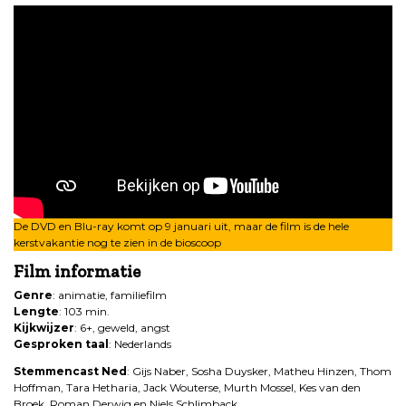
De DVD en Blu-ray komt op 9 januari uit, maar de film is de hele
kerstvakantie nog te zien in de bioscoop
Film informatie
Genre
: animatie, familiefilm
Lengte
: 103 min.
Kijkwijzer
: 6+, geweld, angst
Gesproken taal
: Nederlands
Stemmencast
Ned
: Gijs Naber, Sosha Duysker, Matheu Hinzen, Thom
Hoffman, Tara Hetharia, Jack Wouterse, Murth Mossel, Kes van den
Broek, Roman Derwig en Niels Schlimback