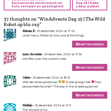
e
betoverende winteravond vol
Dag 26 | Make
licht, verhalen en gezelligheid
a Bear pakket
r
i
37 thoughts on “
WinAdvents Dag 25 | The Wild
c
Robot op blu-ray
”
h
t
25 december 2024 at 17:24
Marian B
n
Leuk! Harry Potter en the Lord of the Rings.
a
Beantwoorden
v
i
25 december 2024 at 17:59
marc de raden
g
one flew over the cuckoo’s nest
a
Beantwoorden
t
i
25 december 2024 at 18:15
Jolien
e
Wat een leuke giveaway!
Ik doe graag mee
Mijn
persoonlijke favoriet? The boy in the striped pyjamas!
Beantwoorden
25 december 2024 at 21:11
Mathijs
The Wizard of Oz