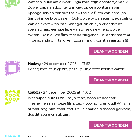
wat een leuke actie weer! Ik ga met mijn dochtertje van 7.
Zowel papa en dochter zijn gek op de avonturen van
SpongeBob en hebben tot nu toe alle films van hem (en
Sandy) in de bios gezien. Ook op de tv genieten we dagelijks
van de avonturen van SpongeBob en zijn vrienden en
spelen graag een spelletje van onze gele vriend op de
switch! De nieuwe film met de vliegende Hollander staat al
in de agenda om te kijken zodra hij uit komt aaaarggh
Beantwoorden
24 december 2025 at 13:52
Hedwig
Graag met mijn gezin, gezellig uitje deze kerstvakantie!
Beantwoorden
24 december 2025 at 14:02
Claudia
Wat super leuk! Ik zou mijn man, zoon en dochter
meenemen naar deze film. Leuk voor jong en oud! Wij zijn
al heel lang niet meer met zn 4e naar de bioscoop geweest,
dus dit zou erg leuk zijn.
Beantwoorden