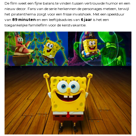
De film weet een fijne balans te vinden tussen vertrouwde humor en een
nieuw decor. Fans van de serie herkennen de personages meteen, terwijl
het piratenthema zorgt voor een frisse invalshoek. Met een speelduur
van
89 minuten
en een leeftijdsadvies van
6 jaar
is het een
toegankelijke familiefilm voor de kerstvakantie.