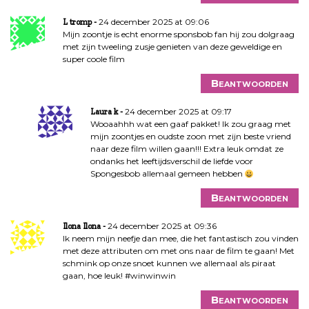
a
24 december 2025 at 09:06
L tromp
t
Mijn zoontje is echt enorme sponsbob fan hij zou dolgraag
i
met zijn tweeling zusje genieten van deze geweldige en
e
super coole film
Beantwoorden
24 december 2025 at 09:17
Laura k
Wooaahhh wat een gaaf pakket! Ik zou graag met
mijn zoontjes en oudste zoon met zijn beste vriend
naar deze film willen gaan!!! Extra leuk omdat ze
ondanks het leeftijdsverschil de liefde voor
Spongesbob allemaal gemeen hebben
Beantwoorden
24 december 2025 at 09:36
Ilona Ilona
Ik neem mijn neefje dan mee, die het fantastisch zou vinden
met deze attributen om met ons naar de film te gaan! Met
schmink op onze snoet kunnen we allemaal als piraat
gaan, hoe leuk! #winwinwin
Beantwoorden