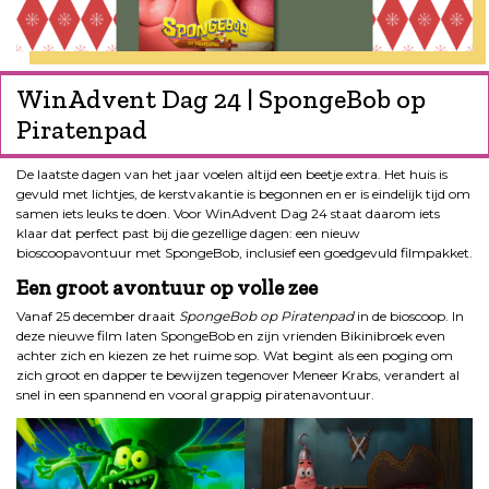
WinAdvent Dag 24 | SpongeBob op
Piratenpad
De laatste dagen van het jaar voelen altijd een beetje extra. Het huis is
gevuld met lichtjes, de kerstvakantie is begonnen en er is eindelijk tijd om
samen iets leuks te doen. Voor WinAdvent Dag 24 staat daarom iets
klaar dat perfect past bij die gezellige dagen: een nieuw
bioscoopavontuur met SpongeBob, inclusief een goedgevuld filmpakket.
Een groot avontuur op volle zee
Vanaf 25 december draait
SpongeBob op Piratenpad
in de bioscoop. In
deze nieuwe film laten SpongeBob en zijn vrienden Bikinibroek even
achter zich en kiezen ze het ruime sop. Wat begint als een poging om
zich groot en dapper te bewijzen tegenover Meneer Krabs, verandert al
snel in een spannend en vooral grappig piratenavontuur.