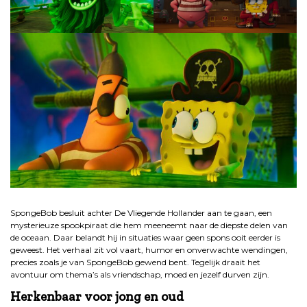
.
SpongeBob besluit achter De Vliegende Hollander aan te gaan, een
mysterieuze spookpiraat die hem meeneemt naar de diepste delen van
de oceaan. Daar belandt hij in situaties waar geen spons ooit eerder is
geweest. Het verhaal zit vol vaart, humor en onverwachte wendingen,
precies zoals je van SpongeBob gewend bent. Tegelijk draait het
avontuur om thema’s als vriendschap, moed en jezelf durven zijn.
Herkenbaar voor jong en oud