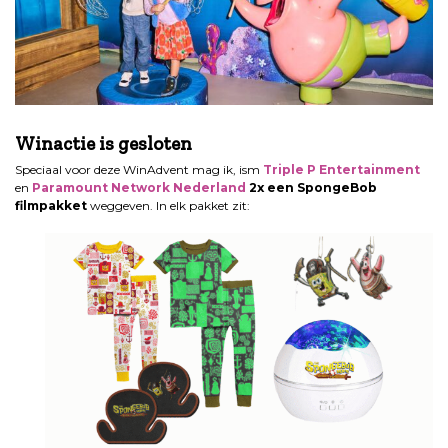
.
Winactie is gesloten
Speciaal voor deze WinAdvent mag ik, ism
Triple P Entertainment
en
Paramount Network Nederland
2x een SpongeBob
filmpakket
weggeven. In elk pakket zit: