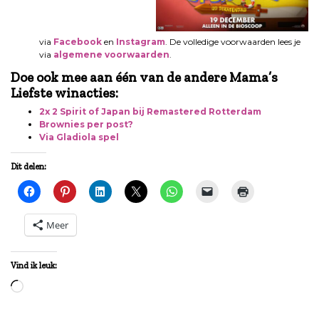
via
Facebook
en
Instagram
. De volledige voorwaarden lees je
via
algemene voorwaarden
.
Doe ook mee aan één van de andere Mama’s
Liefste winacties:
2x 2 Spirit of Japan bij Remastered Rotterdam
Brownies per post?
Via Gladiola spel
Dit delen:
Meer
Vind ik leuk:
Aan
het
laden...