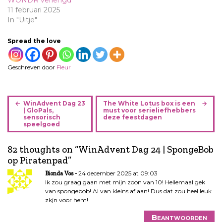
WONDR verlengd
11 februari 2025
In "Uitje"
Spread the love
Geschreven door
Fleur
B
WinAdvent Dag 23
The White Lotus box is een
e
| GloPals,
must voor serieliefhebbers
sensorisch
deze feestdagen
r
speelgoed
i
c
82 thoughts on “
WinAdvent Dag 24 | SpongeBob
h
op Piratenpad
”
t
24 december 2025 at 09:03
Bionda Vos
n
Ik zou graag gaan met mijn zoon van 10! Hellemaal gek
a
van spongebob! Al van kleins af aan! Dus dat zou heel leuk
v
zkjn voor hem!
i
Beantwoorden
g