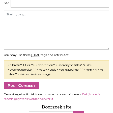
Site
You may use these
HTML
tags and attributes:
<a href="" title=""> <abbr title=""> <acronym title=""> <b>
<blockquote cite=""> <cite> <code> <del datetime=""> <em> <i> <q
cite=""> <s> <strike> <strong>
Deze site gebruikt Akismet om spam te verminderen.
Bekijk hoe je
reactie gegevens worden verwerkt
.
Doorzoek site