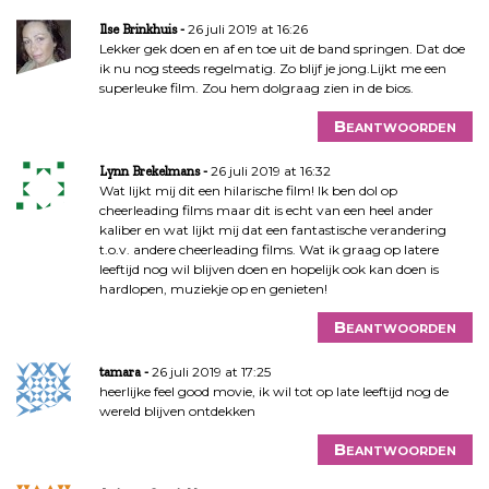
26 juli 2019 at 16:26
Ilse Brinkhuis
Lekker gek doen en af en toe uit de band springen. Dat doe
ik nu nog steeds regelmatig. Zo blijf je jong.Lijkt me een
superleuke film. Zou hem dolgraag zien in de bios.
Beantwoorden
26 juli 2019 at 16:32
Lynn Brekelmans
Wat lijkt mij dit een hilarische film! Ik ben dol op
cheerleading films maar dit is echt van een heel ander
kaliber en wat lijkt mij dat een fantastische verandering
t.o.v. andere cheerleading films. Wat ik graag op latere
leeftijd nog wil blijven doen en hopelijk ook kan doen is
hardlopen, muziekje op en genieten!
Beantwoorden
26 juli 2019 at 17:25
tamara
heerlijke feel good movie, ik wil tot op late leeftijd nog de
wereld blijven ontdekken
Beantwoorden