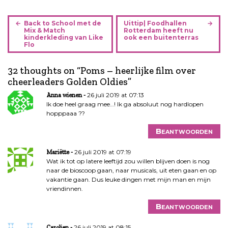
B
Back to School met de
Uittip| Foodhallen
e
Mix & Match
Rotterdam heeft nu
kinderkleding van Like
ook een buitenterras
r
Flo
i
c
32 thoughts on “
Poms – heerlijke film over
h
cheerleaders Golden Oldies
”
t
26 juli 2019 at 07:13
Anna wienen
n
Ik doe heel graag mee…! Ik ga absoluut nog hardlopen
a
hopppaaa ??
v
i
Beantwoorden
g
26 juli 2019 at 07:19
a
Mariëtte
Wat ik tot op latere leeftijd zou willen blijven doen is nog
t
naar de bioscoop gaan, naar musicals, uit eten gaan en op
i
vakantie gaan. Dus leuke dingen met mijn man en mijn
e
vriendinnen.
Beantwoorden
26 juli 2019 at 08:15
Carolien