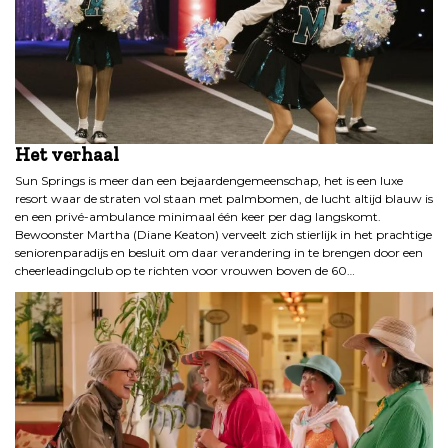
Het verhaal
Sun Springs is meer dan een bejaardengemeenschap, het is een luxe
resort waar de straten vol staan met palmbomen, de lucht altijd blauw is
en een privé-ambulance minimaal één keer per dag langskomt.
Bewoonster Martha (Diane Keaton) verveelt zich stierlijk in het prachtige
seniorenparadijs en besluit om daar verandering in te brengen door een
cheerleadingclub op te richten voor vrouwen boven de 60…