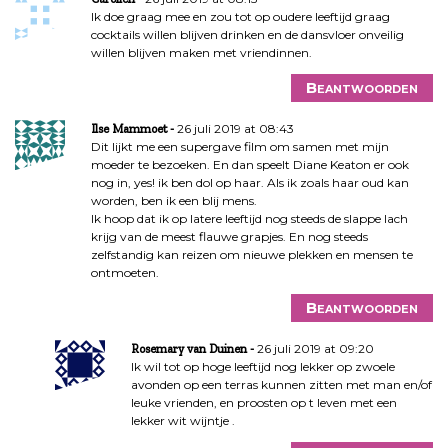
Ik doe graag mee en zou tot op oudere leeftijd graag
cocktails willen blijven drinken en de dansvloer onveilig
willen blijven maken met vriendinnen.
Beantwoorden
26 juli 2019 at 08:43
Ilse Mammoet
Dit lijkt me een supergave film om samen met mijn
moeder te bezoeken. En dan speelt Diane Keaton er ook
nog in, yes! ik ben dol op haar. Als ik zoals haar oud kan
worden, ben ik een blij mens.
Ik hoop dat ik op latere leeftijd nog steeds de slappe lach
krijg van de meest flauwe grapjes. En nog steeds
zelfstandig kan reizen om nieuwe plekken en mensen te
ontmoeten.
Beantwoorden
26 juli 2019 at 09:20
Rosemary van Duinen
Ik wil tot op hoge leeftijd nog lekker op zwoele
avonden op een terras kunnen zitten met man en/of
leuke vrienden, en proosten op t leven met een
lekker wit wijntje .