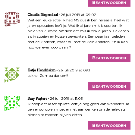
Beantwoorden
26 juli 2019 at 09:02
Claudia Diependaal
Wat een leuke actie! Ik heb MS dus ik ben helaas al heel wat
jaren op oudere leeftijd. Wat ik al jaren mis is sporten. Ik
hield van Zumba. Werken dat mis ik ook al jaren. Gek doen
als in stoeien en kussen gevechten. Een paar jaar geleden
met de kinderen, maar nu met de kleinkinderen. En ik kan
nog wel even doorgaan ?
Beantwoorden
26 juli 2019 at 09:11
Katja Hendrisken
Lekker Zumba dansen!!
Beantwoorden
26 juli 2019 at 11:03
Diny Frijters
Ik hoop dat ik tot op late leeftijd nog goed kan wandelen. Ik
ben er dol op en moet er niet aan denken om de hele dag
binnen te moeten blijven zitten.
Beantwoorden