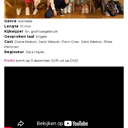
Genre
: komedie
Lengte
: 91 min
Kijkwijzer
: 6+, grof taalgebruik
Gesproken taal
: Engels
Cast
: Diane Keaton, Jacki Weaver, Pam Grier, Celia Weston, Rhea
Perlman
Regisseur
: Zara Hayes
Poms
komt op 11 december 2019 uit op DVD