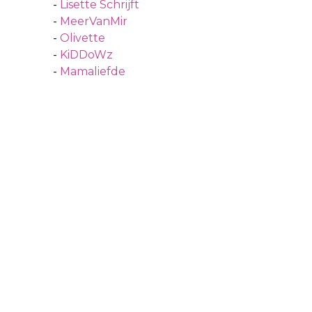
-
Lisette Schrijft
-
MeerVanMir
-
Olivette
-
KiDDoWz
-
Mamaliefde