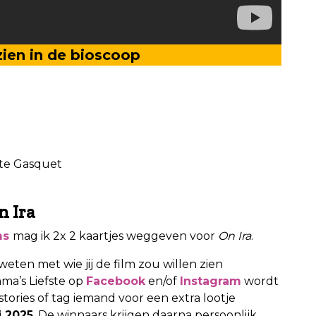
 zien in de bioscoop
ette Gasquet
n Ira
ms
mag ik 2x 2 kaartjes weggeven voor
On Ira
.
weten met wie jij de film zou willen zien
ama’s Liefste op
Facebook
en/of
Instagram
wordt
stories of tag iemand voor een extra lootje
i 2025
. De winnaars krijgen daarna persoonlijk