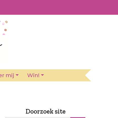
r mij
Win!
Doorzoek site