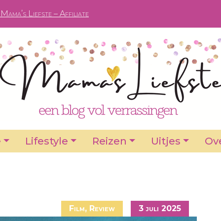
Mama’s Liefste – Affiliate
e
Lifestyle
Reizen
Uitjes
Ove
Film
,
Review
3 juli 2025