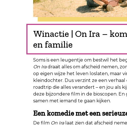
Winactie | On Ira – ko
en familie
Soms is een leugentje om bestwil het beg
On Ira
draait alles om afscheid nemen, zon
op eigen wijze het leven loslaten, maar 
kleindochter. Dus verzint ze een verhaal 
roadtrip die alles verandert – en jou als ki
deze bijzondere film in de bioscopen. En
samen met iemand te gaan kijken.
Een komedie met een serieuz
De film
On Ira
laat zien dat afscheid nemen