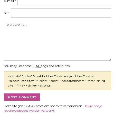
E-mail
*
Site
You may use these
HTML
tags and attributes:
<a href="" title=""> <abbr title=""> <acronym title=""> <b>
<blockquote cite=""> <cite> <code> <del datetime=""> <em> <i> <q
cite=""> <s> <strike> <strong>
Deze site gebruikt Akismet om spam te verminderen.
Bekijk hoe je
reactie gegevens worden verwerkt
.