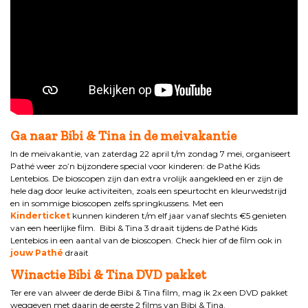
Ga naar Bibi & Tina in de meivakantie
In de meivakantie, van zaterdag 22 april t/m zondag 7 mei, organiseert
Pathé weer zo’n bijzondere special voor kinderen: de Pathé Kids
Lentebios. De bioscopen zijn dan extra vrolijk aangekleed en er zijn de
hele dag door leuke activiteiten, zoals een speurtocht en kleurwedstrijd
en in sommige bioscopen zelfs springkussens. Met een
Kinderticket
kunnen kinderen t/m elf jaar vanaf slechts €5 genieten
van een heerlijke film. Bibi & Tina 3 draait tijdens de Pathé Kids
Lentebios in een aantal van de bioscopen. Check hier of de film ook in
jouw Pathé
draait
Winactie Bibi & Tina DVD pakket
Ter ere van alweer de derde Bibi & Tina film, mag ik 2x een DVD pakket
weggeven met daarin de eerste 2 films van Bibi & Tina.