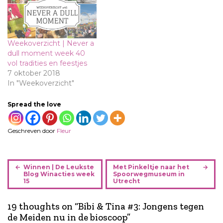
Weekoverzicht | Never a
dull moment week 40
vol tradities en feestjes
7 oktober 2018
In "Weekoverzicht"
Spread the love
Geschreven door
Fleur
B
Winnen | De Leukste
Met Pinkeltje naar het
e
Blog Winacties week
Spoorwegmuseum in
15
Utrecht
r
i
19 thoughts on “
Bibi & Tina #3: Jongens tegen
c
de Meiden nu in de bioscoop
”
h