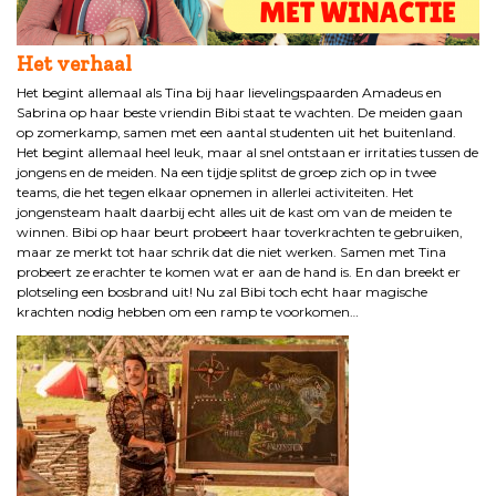
Het verhaal
Het begint allemaal als Tina bij haar lievelingspaarden Amadeus en
Sabrina op haar beste vriendin Bibi staat te wachten. De meiden gaan
op zomerkamp, samen met een aantal studenten uit het buitenland.
Het begint allemaal heel leuk, maar al snel ontstaan er irritaties tussen de
jongens en de meiden. Na een tijdje splitst de groep zich op in twee
teams, die het tegen elkaar opnemen in allerlei activiteiten. Het
jongensteam haalt daarbij echt alles uit de kast om van de meiden te
winnen. Bibi op haar beurt probeert haar toverkrachten te gebruiken,
maar ze merkt tot haar schrik dat die niet werken. Samen met Tina
probeert ze erachter te komen wat er aan de hand is. En dan breekt er
plotseling een bosbrand uit! Nu zal Bibi toch echt haar magische
krachten nodig hebben om een ramp te voorkomen…