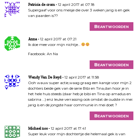
t
12 april 2017 at 07:18
Patricia de crom
n
Supergaaf voor ons meisje die over 3 weken jarig is en gek
van paarden is??
a
v
Beantwoorden
i
g
12 april 2017 at 07:21
Anna
a
Ik doe mee voor mijn nichtje…
t
Facebook: An Na
i
e
Beantwoorden
12 april 2017 at 11:58
Wendy Van De Reyd
Ooh wauw super actie,waag graag een kansje voor mijn 2
dochters beide gek van de serie Bibi en Tina,dan hoor je in
het hele huis steeds (daar heb je bibi en Tina op amadus en
sabrina …) enz leuke verrassing ook omdat de oudste in mei
jarig is en de jongste haar communie in mei doet ?
Beantwoorden
12 april 2017 at 17:41
Michael noo
Super leuk voor mijn dochtertje die helemaal gek is van