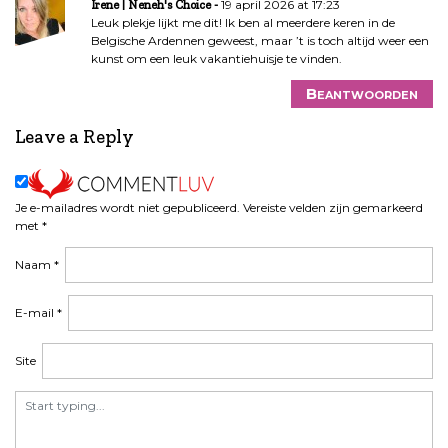
g
19 april 2026 at 17:23
Irene | Neneh's Choice
Leuk plekje lijkt me dit! Ik ben al meerdere keren in de
a
Belgische Ardennen geweest, maar ’t is toch altijd weer een
t
kunst om een leuk vakantiehuisje te vinden.
i
e
Beantwoorden
Leave a Reply
Je e-mailadres wordt niet gepubliceerd.
Vereiste velden zijn gemarkeerd
met
*
Naam
*
E-mail
*
Site