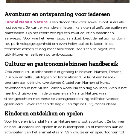
.
Avontuur en ontspanning voor iedereen
Landal Namur Nature
is een droomplek voor zowel avonturiers als
rustzoekers. Je kunt er wandelen, fietsen, kajakken of zelfs parasailen en
paintballen. Op het resort zelf zijn een multicourt en padelbaan
aanwezig. Voor wie het liever rustig aan doet, biedt de natuur rondom
het park volop gelegenheid om even helemaal op te laden. In de
toekomst komen er nog meer faciliteiten, zoals een minigolf, een
uitkijktoren en zelfs een buitenbioscoop.
Cultuur en gastronomie binnen handbereik
Ook voor cultuurliefhebbers is er genoeg te beleven. Namen, Dinant,
Durbuy en zelfs Luik liggen op korte afstand. Je kunt een bezoek
brengen aan de indrukwekkende Citadel van Namen of kunst
bewonderen in het Musée Félicien Rops. Na een dag vol indrukken is het
heerlijk thuiskomen in de brasserie van Namur Nature, waar
streekgerechten met verse, seizoensgebonden ingrediënten worden
geserveerd. Liever zelf aan de slag? Dan zijn de BBQ-zones ideaal.
Kinderen ontdekken en spelen
Voor kinderen is Landal Namur Nature een groot avontuur. Ze kunnen
de natuur ontdekken, spelen in de buitenspeeltuin of meedoen aan de
activiteiten van het animatieteam. Van knutselen en speurtochten tot