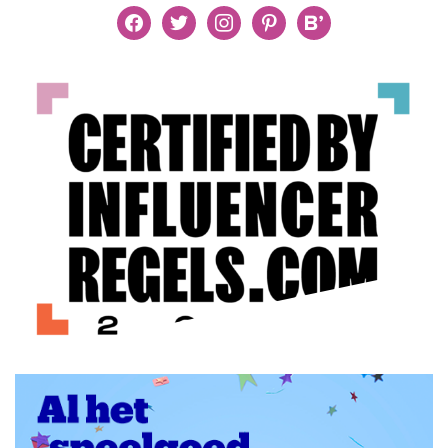
facebook
twitter
instagram
pinterest
bloglovin