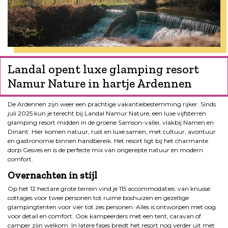
Landal opent luxe glamping resort
Namur Nature in hartje Ardennen
De Ardennen zijn weer een prachtige vakantiebestemming rijker. Sinds
juli 2025 kun je terecht bij Landal Namur Nature, een luxe vijfsterren
glamping resort midden in de groene Samson-vallei, vlakbij Namen en
Dinant. Hier komen natuur, rust en luxe samen, met cultuur, avontuur
en gastronomie binnen handbereik. Het resort ligt bij het charmante
dorp Gesves en is de perfecte mix van ongerepte natuur en modern
comfort.
Overnachten in stijl
Op het 12 hectare grote terrein vind je 115 accommodaties: van knusse
cottages voor twee personen tot ruime boshuizen en gezellige
glampingtenten voor vier tot zes personen. Alles is ontworpen met oog
voor detail en comfort. Ook kampeerders met een tent, caravan of
camper zijn welkom. In latere fases breidt het resort nog verder uit met