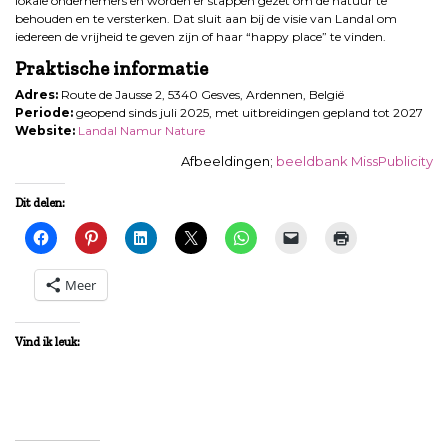
lokale ondernemers en worden er stappen gezet om de natuur te
behouden en te versterken. Dat sluit aan bij de visie van Landal om
iedereen de vrijheid te geven zijn of haar “happy place” te vinden.
Praktische informatie
Adres:
Route de Jausse 2, 5340 Gesves, Ardennen, België
Periode:
geopend sinds juli 2025, met uitbreidingen gepland tot 2027
Website:
Landal Namur Nature
Afbeeldingen;
beeldbank MissPublicity
Dit delen:
Meer
Vind ik leuk: