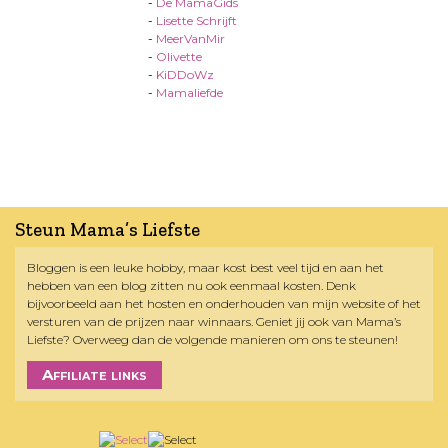
-
De MamaGids
-
Lisette Schrijft
-
MeerVanMir
-
Olivette
-
KiDDoWz
-
Mamaliefde
Steun Mama’s Liefste
Bloggen is een leuke hobby, maar kost best veel tijd en aan het
hebben van een blog zitten nu ook eenmaal kosten. Denk
bijvoorbeeld aan het hosten en onderhouden van mijn website of het
versturen van de prijzen naar winnaars. Geniet jij ook van Mama’s
Liefste? Overweeg dan de volgende manieren om ons te steunen!
Affiliate links