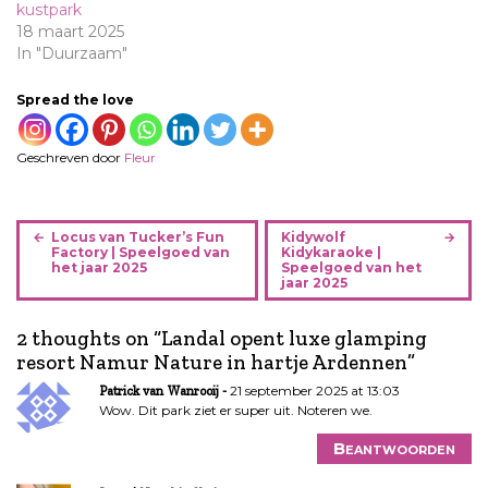
kustpark
18 maart 2025
In "Duurzaam"
Spread the love
Geschreven door
Fleur
B
Locus van Tucker’s Fun
Kidywolf
e
Factory | Speelgoed van
Kidykaraoke |
het jaar 2025
Speelgoed van het
r
jaar 2025
i
c
2 thoughts on “
Landal opent luxe glamping
h
resort Namur Nature in hartje Ardennen
”
t
21 september 2025 at 13:03
Patrick van Wanrooij
n
Wow. Dit park ziet er super uit. Noteren we.
a
v
Beantwoorden
i