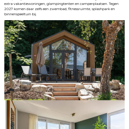
extra vakantiewoningen, glampingtenten en camperplaatsen. Tegen
2027 komen daar zelfs een zwembad, fitnessruimte, splashpark en
binnenspeeltuin bij.