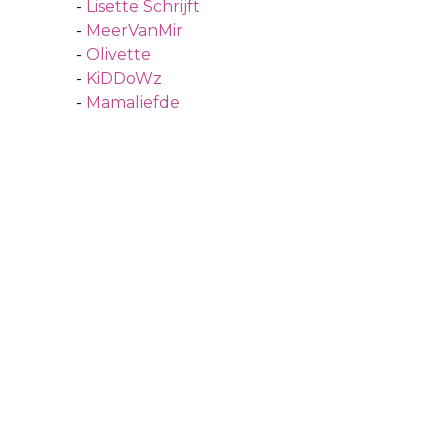
-
Lisette Schrijft
-
MeerVanMir
-
Olivette
-
KiDDoWz
-
Mamaliefde