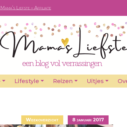
Mama’s Liefste – Affiliate
e
Lifestyle
Reizen
Uitjes
Ove
Weekoverzicht
8 januari 2017