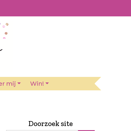
r mij
Win!
Doorzoek site