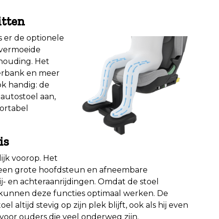
itten
s er de optionele
 vermoeide
houding. Het
erbank en meer
ok handig: de
autostoel aan,
fortabel
is
ijk voorop. Het
en grote hoofdsteun en afneembare
 zij- en achteraanrijdingen. Omdat de stoel
 kunnen deze functies optimaal werken. De
 altijd stevig op zijn plek blijft, ook als hij even
g voor ouders die veel onderweg zijn.