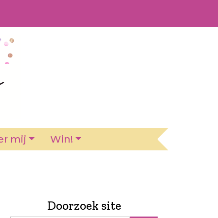
r mij
Win!
Doorzoek site