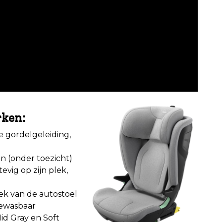
ken:
e gordelgeleiding,
n (onder toezicht)
evig op zijn plek,
ek van de autostoel
newasbaar
Mid Gray en Soft