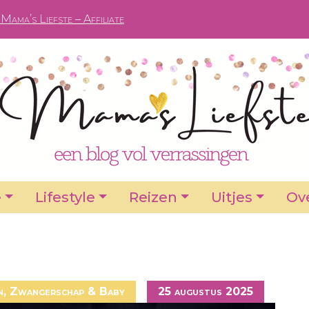
Mama’s Liefste – Affiliate
e
Lifestyle
Reizen
Uitjes
Ove
n
,
Zwangerschap & Baby
25 augustus 2025