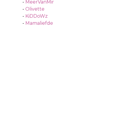
-
MeerVanMir
-
Olivette
-
KiDDoWz
-
Mamaliefde