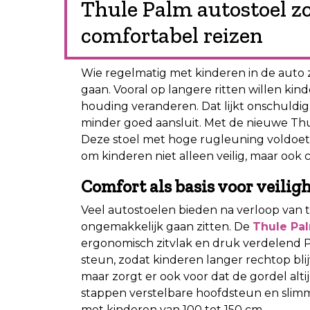
Thule Palm autostoel zo
comfortabel reizen
Wie regelmatig met kinderen in de auto z
gaan. Vooral op langere ritten willen ki
houding veranderen. Dat lijkt onschuldig
minder goed aansluit. Met de nieuwe Thul
Deze stoel met hoge rugleuning voldoet
om kinderen niet alleen veilig, maar ook 
Comfort als basis voor veilig
Veel autostoelen bieden na verloop van 
ongemakkelijk gaan zitten. De
Thule Pa
ergonomisch zitvlak en druk verdelend PU
steun, zodat kinderen langer rechtop blijv
maar zorgt er ook voor dat de gordel altij
stappen verstelbare hoofdsteun en slim
met kinderen van 100 tot 150 cm.