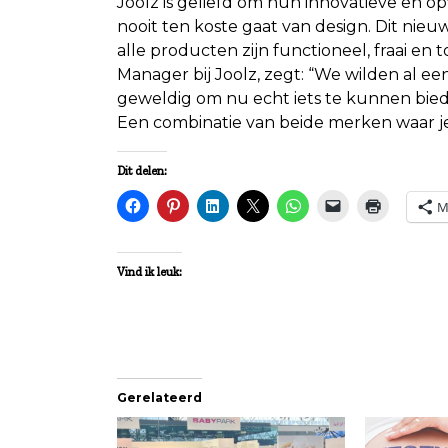
Joolz is geliefd om hun innovatieve en 
nooit ten koste gaat van design. Dit nieu
alle producten zijn functioneel, fraai en
Manager bij Joolz, zegt: “We wilden al 
geweldig om nu echt iets te kunnen bie
Een combinatie van beide merken waar je 
Dit delen:
M
Vind ik leuk:
Gerelateerd