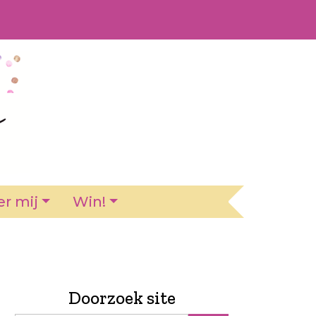
r mij
Win!
Doorzoek site