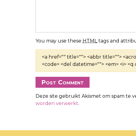
You may use these
HTML
tags and attribu
<a href="" title=""> <abbr title=""> <ac
<code> <del datetime=""> <em> <i> <q c
Deze site gebruikt Akismet om spam te 
worden verwerkt
.