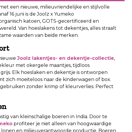
t een nieuwe, milieuvriendelijke en stijlvolle
naf 16 juni is de Joolz x Yumeko
organisch katoen, GOTS-gecertificeerd en
wereld. Van hoeslakens tot dekentjes, alles straalt
uurzame waarden van beide merken.
ort
 nieuwe
Joolz lakentjes- en dekentje-collectie
,
kleur met okergele maantjes, tijdloos
grijs. Elk hoeslaken en dekentje is ontworpen
mt zich moeiteloos naar de kinderwagen of box.
 gebruiken zonder krimp of kleurverlies. Perfect
en
tig van kleinschalige boeren in India. Door te
umeko
profiteer je niet alleen van hoogwaardige
ke lonen en milieuverantwoorde productie. Boeren