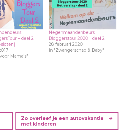
denbeurs
Negenmaandenbeurs
rsTour – deel 2 +
Bloggerstour 2020 | deel 2
esloten]
28 februari 2020
2017
In "Zwangerschap & Baby"
 voor Mama's"
Zo overleef je een autovakantie
met kinderen