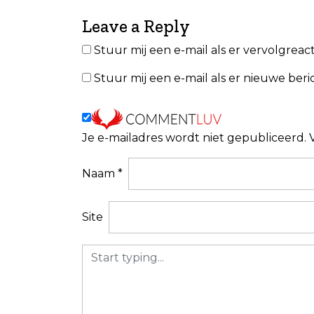
r
i
Leave a Reply
c
Stuur mij een e-mail als er vervolgreacti
h
Stuur mij een e-mail als er nieuwe beric
t
n
a
Je e-mailadres wordt niet gepubliceerd.
v
i
Naam
*
g
a
Site
t
i
e