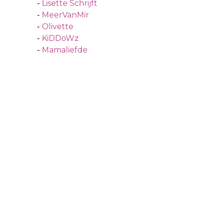
-
Lisette Schrijft
-
MeerVanMir
-
Olivette
-
KiDDoWz
-
Mamaliefde