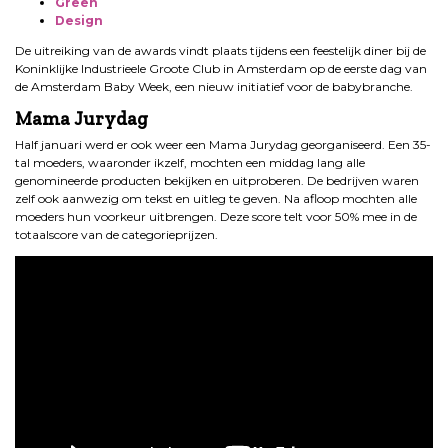
Green
Design
De uitreiking van de awards vindt plaats tijdens een feestelijk diner bij de
Koninklijke Industrieele Groote Club in Amsterdam op de eerste dag van
de Amsterdam Baby Week, een nieuw initiatief voor de babybranche.
Mama Jurydag
Half januari werd er ook weer een Mama Jurydag georganiseerd. Een 35-
tal moeders, waaronder ikzelf, mochten een middag lang alle
genomineerde producten bekijken en uitproberen. De bedrijven waren
zelf ook aanwezig om tekst en uitleg te geven. Na afloop mochten alle
moeders hun voorkeur uitbrengen. Deze score telt voor 50% mee in de
totaalscore van de categorieprijzen.