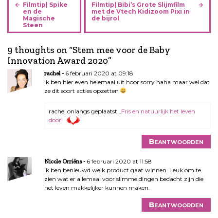
B
Filmtip| Spike
Filmtip| Bibi’s Grote Slijmfilm
e
en de
met de Vtech Kidizoom Pixi in
Magische
de bijrol
r
Steen
i
c
9 thoughts on “
Stem mee voor de Baby
h
Innovation Award 2020
”
t
6 februari 2020 at 09:18
rachel
n
ik ben hier even helemaal uit hoor sorry haha maar wel dat
a
ze dit soort acties opzetten
v
i
rachel onlangs geplaatst…
Fris en natuurlijk het leven
g
door!
a
t
Beantwoorden
i
e
6 februari 2020 at 11:58
Nicole Orriëns
Ik ben benieuwd welk product gaat winnen. Leuk om te
zien wat er allemaal voor slimme dingen bedacht zijn die
het leven makkelijker kunnen maken.
Beantwoorden