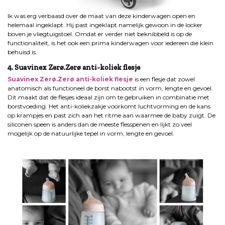
Ik was erg verbaasd over de maat van deze kinderwagen open en
helemaal ingeklapt. Hij past ingeklapt namelijk gewoon in de locker
boven je vliegtuigstoel. Omdat er verder niet beknibbeld is op de
functionaliteit, is het ook een prima kinderwagen voor iedereen die klein
behuisd is.
4. Suavinex Zerø.Zerø anti-koliek flesje
Suavinex Zerø.Zerø anti-koliek flesje
is een flesje dat zowel
anatomisch als functioneel de borst nabootst in vorm, lengte en gevoel.
Dit maakt dat de flesjes ideaal zijn om te gebruiken in combinatie met
borstvoeding. Het anti-koliekzakje voorkomt luchtvorming en de kans
op krampjes en past zich aan het ritme aan waarmee de baby zuigt. De
siliconen speen is anders dan de meeste flesspenen en lijkt zo veel
mogelijk op de natuurlijke tepel in vorm, lengte en gevoel.