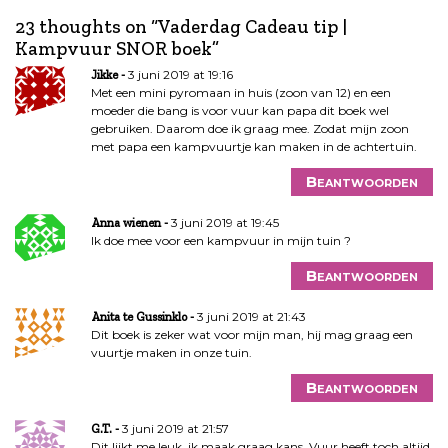
c
23 thoughts on “
Vaderdag Cadeau tip |
h
Kampvuur SNOR boek
”
t
3 juni 2019 at 19:16
Jikke
n
Met een mini pyromaan in huis (zoon van 12) en een
a
moeder die bang is voor vuur kan papa dit boek wel
v
gebruiken. Daarom doe ik graag mee. Zodat mijn zoon
i
met papa een kampvuurtje kan maken in de achtertuin.
g
Beantwoorden
a
t
3 juni 2019 at 19:45
Anna wienen
i
Ik doe mee voor een kampvuur in mijn tuin ?
e
Beantwoorden
3 juni 2019 at 21:43
Anita te Gussinklo
Dit boek is zeker wat voor mijn man, hij mag graag een
vuurtje maken in onze tuin.
Beantwoorden
3 juni 2019 at 21:57
G.T.
Dit lijkt me leuk, ik maak graag kans. Vuur heeft toch altijd