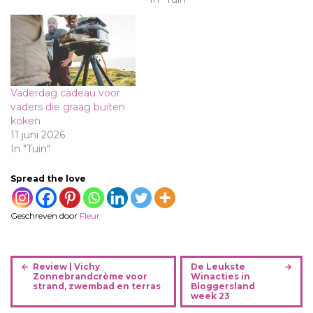
Vaderdag cadeau voor
vaders die graag buiten
koken
11 juni 2026
In "Tuin"
Spread the love
Geschreven door
Fleur
B
Review | Vichy
De Leukste
e
Zonnebrandcrème voor
Winacties in
strand, zwembad en terras
Bloggersland
r
week 23
i