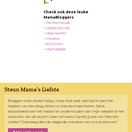
Check ook deze leuke
MamaBloggers
-
De MamaGids
-
Lisette Schrijft
-
MeerVanMir
-
Olivette
-
KiDDoWz
-
Mamaliefde
Steun Mama’s Liefste
Bloggen is een leuke hobby, maar kost best veel tijd en aan het
hebben van een blog zitten nu ook eenmaal kosten. Denk
bijvoorbeeld aan het hosten en onderhouden van mijn website of het
versturen van de prijzen naar winnaars. Geniet jij ook van Mama’s
Liefste? Overweeg dan de volgende manieren om ons te steunen!