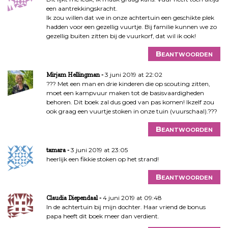
een aantrekkingskracht.
Ik zou willen dat we in onze achtertuin een geschikte plek
hadden voor een gezellig vuurtje. Bij familie kunnen we zo
gezellig buiten zitten bij de vuurkorf, dat wil ik ook!
Beantwoorden
3 juni 2019 at 22:02
Mirjam Hellingman
??? Met een man en drie kinderen die op scouting zitten,
moet een kampvuur maken tot de basisvaardigheden
behoren. Dit boek zal dus goed van pas komen! Ikzelf zou
ook graag een vuurtje stoken in onze tuin (vuurschaal).???
Beantwoorden
3 juni 2019 at 23:05
tamara
heerlijk een fikkie stoken op het strand!
Beantwoorden
4 juni 2019 at 09:48
Claudia Diependaal
In de achtertuin bij mijn dochter. Haar vriend de bonus
papa heeft dit boek meer dan verdient.