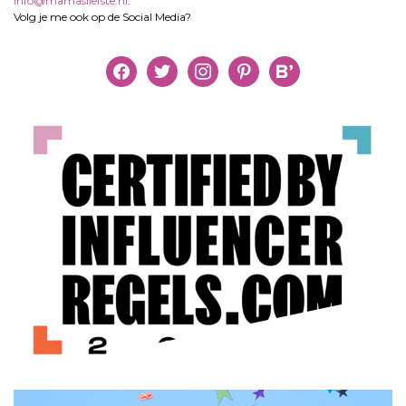
info@mamasliefste.nl
.
Volg je me ook op de Social Media?
facebook
twitter
instagram
pinterest
bloglovin