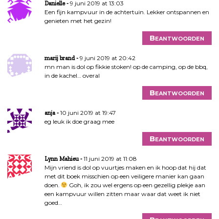
9 juni 2019 at 13:03
Danielle
Een fijn kampvuur in de achtertuin. Lekker ontspannen en
genieten met het gezin!
Beantwoorden
9 juni 2019 at 20:42
marij brand
mn man is dol op fikkie stoken! op de camping, op de bbq,
in de kachel… overal
Beantwoorden
10 juni 2019 at 19:47
anja
eg leuk ik doe graag mee
Beantwoorden
11 juni 2019 at 11:08
Lynn Mahieu
Mijn vriend is dol op vuurtjes maken en ik hoop dat hij dat
met dit boek misschien op een veiligere manier kan gaan
doen.
Goh, ik zou wel ergens op een gezellig plekje aan
een kampvuur willen zitten maar waar dat weet ik niet
goed…