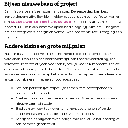
Bij een nieuwe baan of project
Een nieuwe baan is een spannende stap. De eerste dag kan best
zenuwslopend zijn. Een klein, lekker cadeau is dan een perfecte manier
om
succes wensen met chocolade
, een zoete start van een nieuw
hoofdstuk. Het is een positieve opsteker die zegt: ‘jij kunt dit!’. Het geeft
net dat beetje extra energie en vertrouwen om de nieuwe uitdaging aan
te gaan.
Andere kleine en grote mijlpalen
Natuurlijk zijn er nog veel meer momenten die een attent gebaar
verdienen. Denk aan een sportwedstrijd, een theatervoorstelling, een
spreekbeurt of het afrijden voor een rijbewijs. Voor elk moment is er wel
een passende kleinigheid te bedenken. Soms is een combinatie van iets
lekkers en een praktische tip het allerleukst. Hier zijn een paar ideeën die
je kunt combineren met een chocoladecadeau:
Stel een persoonlijke afspeellijst samen met oppeppende en
motiverende muziek.
Geef een mooi notitieboekje met een set fijne pennen voor een
nieuwe baan of studie.
Bied aan om een taak over te nemen, zoals koken of op de
kinderen passen, zodat de ander zich kan focussen.
Schrijf een handgeschreven briefje met een leuke herinnering of
een bemoedigende tekst.