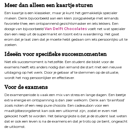
Meer dan alleen een kaartje sturen
Een kaartje is een klassieker, maar je kunt het gemakkelijk specialer
maken. Denk bijvoorbeeld aan een klein zorgpakketje met iemands
favoriete thee, een ontspannend gezichtsmasker en iets lekkers. Een
doosje van bijvoorbeeld
Van Delft Chocolates
voelt net wat specialer
dan een reep uit de supermarkt en toont extra waardering. Het gaat
erom dat je laat zien dat je moeite hebt gedaan om iets persoonlijks uit te
zoeken.
Ideeën voor specifieke succesmomenten
Niet elk succesmoment is hetzelfde. Een student die blokt voor de
examens heeft iets anders nodig dan iemand die start met een nieuwe
uitdaging op het werk. Door je gebaar af te stemmen op de situatie,
wordt het nog persoonlijker en effectiever.
Voor de examens
De examenperiode is vaak een mix van stress en lange dagen. Een beetje
extra energie en ontspanning is dan zeer welkom. Denk aan ‘brainfood’
zoals noten of een reep pure chocola. Een cadeaubon voor een
maaltijdbezorgdienst kan ook een uitkomst zijn, zodat er even niet
gekookt hoeft te worden. Het belangrijkste is dat je de student laat weten
dat er ook een leven is na de examens en dat je trots op ze bent, ongeacht
de uitkomst.