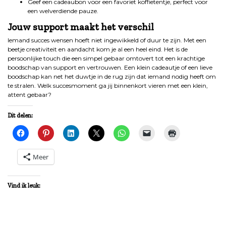
Geef een cadeaubon voor een favoriet koffietentje, perfect voor
een welverdiende pauze.
Jouw support maakt het verschil
Iemand succes wensen hoeft niet ingewikkeld of duur te zijn. Met een
beetje creativiteit en aandacht kom je al een heel eind. Het is de
persoonlijke touch die een simpel gebaar omtovert tot een krachtige
boodschap van support en vertrouwen. Een klein cadeautje of een lieve
boodschap kan net het duwtje in de rug zijn dat iemand nodig heeft om
te stralen. Welk succesmoment ga jij binnenkort vieren met een klein,
attent gebaar?
Dit delen:
Meer
Vind ik leuk: