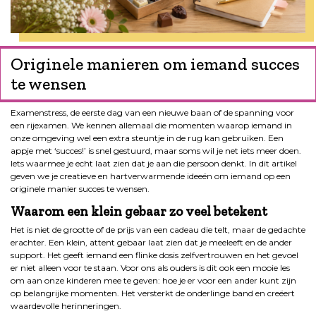
Originele manieren om iemand succes
te wensen
Examenstress, de eerste dag van een nieuwe baan of de spanning voor
een rijexamen. We kennen allemaal die momenten waarop iemand in
onze omgeving wel een extra steuntje in de rug kan gebruiken. Een
appje met ‘succes!’ is snel gestuurd, maar soms wil je net iets meer doen.
Iets waarmee je echt laat zien dat je aan die persoon denkt. In dit artikel
geven we je creatieve en hartverwarmende ideeën om iemand op een
originele manier succes te wensen.
Waarom een klein gebaar zo veel betekent
Het is niet de grootte of de prijs van een cadeau die telt, maar de gedachte
erachter. Een klein, attent gebaar laat zien dat je meeleeft en de ander
support. Het geeft iemand een flinke dosis zelfvertrouwen en het gevoel
er niet alleen voor te staan. Voor ons als ouders is dit ook een mooie les
om aan onze kinderen mee te geven: hoe je er voor een ander kunt zijn
op belangrijke momenten. Het versterkt de onderlinge band en creëert
waardevolle herinneringen.