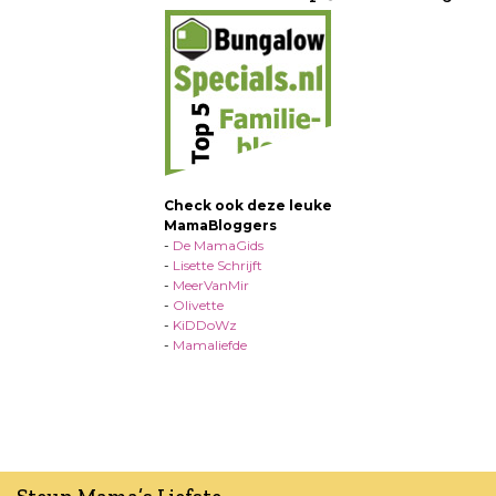
Check ook deze leuke
MamaBloggers
-
De MamaGids
-
Lisette Schrijft
-
MeerVanMir
-
Olivette
-
KiDDoWz
-
Mamaliefde