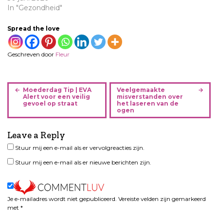
In "Gezondheid"
Spread the love
Geschreven door
Fleur
B
Moederdag Tip | EVA
Veelgemaakte
e
Alert voor een veilig
misverstanden over
gevoel op straat
het laseren van de
r
ogen
i
c
Leave a Reply
h
Stuur mij een e-mail als er vervolgreacties zijn.
t
n
Stuur mij een e-mail als er nieuwe berichten zijn.
a
v
i
Je e-mailadres wordt niet gepubliceerd.
Vereiste velden zijn gemarkeerd
g
met
*
a