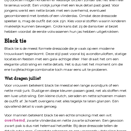
te serieus wordt. Een vrolijk jurkje met een leuk detail past goed. Voor
jongens werkt een nette broek met een overhemd, eventueel
gecombineerd met bretels of een vlinderdas. Omdat deze dresscode
speelser is, mag de outfit dat ook zijn. Kies vooral stoffen waarin kinderen
makkelijk kunnen bewegen. Grote kans dat zij de dansvloer al bezet
hebben voordat de eerste volwassenen hun jas hebben uitgetrokken.
Black tie
Black tie is de meest formele dresscode die je vaak op een moderne
trouwkaart tegenkomt. Deze stijl past vooral bij avondbruiloften, statige
locaties en feesten met een gala-achtige sfeer. Hier draait het om een
elegante uitstraling en nette details. Het is dus niet het moment om die
ene twijfelachtige combinatie toch maar eens uit te proberen.
Wat dragen jullie?
Voor vrouwen betekent black tie meestal een lange avondjurk of een
nette midi-jurk. Rustige en diepe kleuren passen goed, net als stoffen met
een luxe uitstraling. Een kleine clutch, sieraden en nette schoenen maken
de outfit af. Je hoeft overigens niet alles tegelijk te laten glanzen. Eén
opvallend detail is vaak genoeg.
Voor mannen betekent black tie een echte smoking met een wit
overhemd
, zwarte vlinderdas en nette zwarte schoenen. Een gewoon
zwart pak is dus niet helemaal hetzelfde. Bij deze dresscode tellen de
details extra mee. Gepoetste schoenen en een verzorgde uitstraling horen