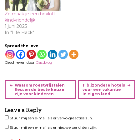
Zo maak je een bruiloft
kindvriendelijk
1 juni 2023
In "Life Hack"
Spread the love
Geschreven door
Gastblog
B
Waarom roestvrijstalen
11 bijzondere hotels
e
flessen de beste keuze
voor een vakantie
zijn voor kinderen
in eigen land
r
i
Leave a Reply
c
h
Stuur mij een e-mail als er vervolgreacties zijn.
t
Stuur mij een e-mail als er nieuwe berichten zijn.
n
a