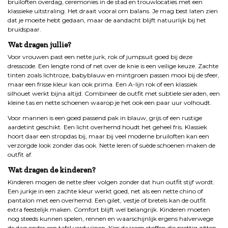
bruiloften overdag, ceremonies in de stad en trouwlocaties met een
klassieke uitstraling. Het draait vooral om balans. Je mag best laten zien
dat je moeite hebt gedaan, maar de aandacht blijft natuurlijk bij het
bruidspaar.
Wat dragen jullie?
Voor vrouwen past een nette jurk, rok of jumpsuit goed bij deze
dresscode. Een lengte rond of net over de knie is een veilige keuze. Zachte
tinten zoals lichtroze, babyblauw en mintgroen passen mooi bij de sfeer,
maar een frisse kleur kan ook prima. Een A-lijn rok of een klassiek
silhouet werkt bijna altijd. Combineer de outfit met subtiele sieraden, een
kleine tas en nette schoenen waarop je het ook een paar uur volhoudt.
Voor mannen is een goed passend pak in blauw, grijs of een rustige
aardetint geschikt. Een licht overhemd houdt het geheel fris. Klassiek
hoort daar een stropdas bij, maar bij veel moderne bruiloften kan een
verzorgde look zonder das ook. Nette leren of suède schoenen maken de
outfit af.
Wat dragen de kinderen?
Kinderen mogen de nette sfeer volgen zonder dat hun outfit stijf wordt.
Een jurkje in een zachte kleur werkt goed, net als een nette chino of
pantalon met een overhemd. Een gilet, vestje of bretels kan de outfit
extra feestelijk maken. Comfort blijft wel belangrijk. Kinderen moeten
nog steeds kunnen spelen, rennen en waarschijnlijk ergens halverwege
de dag onder een tafel verdwijnen. Kies daarom stoffen die prettig zitten