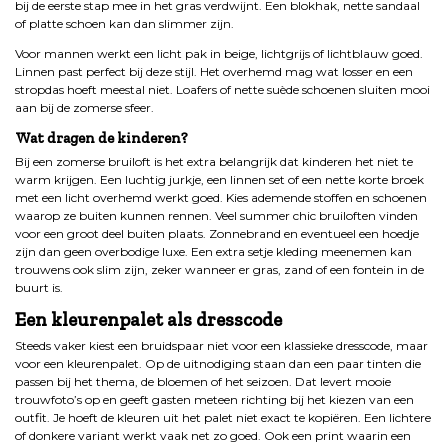
bij de eerste stap mee in het gras verdwijnt. Een blokhak, nette sandaal
of platte schoen kan dan slimmer zijn.
Voor mannen werkt een licht pak in beige, lichtgrijs of lichtblauw goed.
Linnen past perfect bij deze stijl. Het overhemd mag wat losser en een
stropdas hoeft meestal niet. Loafers of nette suède schoenen sluiten mooi
aan bij de zomerse sfeer.
Wat dragen de kinderen?
Bij een zomerse bruiloft is het extra belangrijk dat kinderen het niet te
warm krijgen. Een luchtig jurkje, een linnen set of een nette korte broek
met een licht overhemd werkt goed. Kies ademende stoffen en schoenen
waarop ze buiten kunnen rennen. Veel summer chic bruiloften vinden
voor een groot deel buiten plaats. Zonnebrand en eventueel een hoedje
zijn dan geen overbodige luxe. Een extra setje kleding meenemen kan
trouwens ook slim zijn, zeker wanneer er gras, zand of een fontein in de
buurt is.
Een kleurenpalet als dresscode
Steeds vaker kiest een bruidspaar niet voor een klassieke dresscode, maar
voor een kleurenpalet. Op de uitnodiging staan dan een paar tinten die
passen bij het thema, de bloemen of het seizoen. Dat levert mooie
trouwfoto’s op en geeft gasten meteen richting bij het kiezen van een
outfit. Je hoeft de kleuren uit het palet niet exact te kopiëren. Een lichtere
of donkere variant werkt vaak net zo goed. Ook een print waarin een