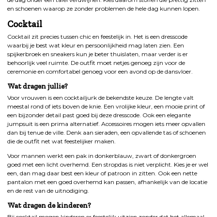
en schoenen waarop ze zonder problemen de hele dag kunnen lopen.
Cocktail
Cocktail zit precies tussen chic en feestelijk in. Het is een dresscode
waarbij je best wat kleur en persoonlijkheid mag laten zien. Een
spijkerbroek en sneakers kun je beter thuislaten, maar verder is er
behoorlijk veel ruimte. De outfit moet netjes genoeg zijn voor de
ceremonie en comfortabel genoeg voor een avond op de dansvloer.
Wat dragen jullie?
Voor vrouwen is een cocktailjurk de bekendste keuze. De lengte valt
meestal rond of iets boven de knie. Een vrolijke kleur, een mooie print of
een bijzonder detail past goed bij deze dresscode. Ook een elegante
jumpsuit is een prima alternatief. Accessoires mogen iets meer opvallen
dan bij tenue de ville. Denk aan sieraden, een opvallende tas of schoenen
die de outfit net wat feestelijker maken.
Voor mannen werkt een pak in donkerblauw, zwart of donkergroen
goed met een licht overhemd. Een stropdas is niet verplicht. Kies je er wel
een, dan mag daar best een kleur of patroon in zitten. Ook een nette
pantalon met een goed overhemd kan passen, afhankelijk van de locatie
en de rest van de uitnodiging.
Wat dragen de kinderen?
Bij cocktail mogen kinderen er feestelijk uitzien zonder dat het allemaal