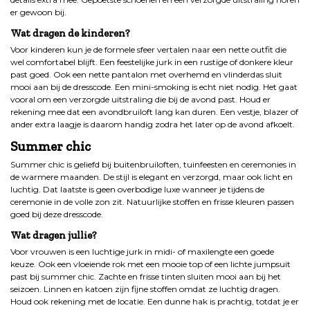
er gewoon bij.
Wat dragen de kinderen?
Voor kinderen kun je de formele sfeer vertalen naar een nette outfit die
wel comfortabel blijft. Een feestelijke jurk in een rustige of donkere kleur
past goed. Ook een nette pantalon met overhemd en vlinderdas sluit
mooi aan bij de dresscode. Een mini-smoking is echt niet nodig. Het gaat
vooral om een verzorgde uitstraling die bij de avond past. Houd er
rekening mee dat een avondbruiloft lang kan duren. Een vestje, blazer of
ander extra laagje is daarom handig zodra het later op de avond afkoelt.
Summer chic
Summer chic is geliefd bij buitenbruiloften, tuinfeesten en ceremonies in
de warmere maanden. De stijl is elegant en verzorgd, maar ook licht en
luchtig. Dat laatste is geen overbodige luxe wanneer je tijdens de
ceremonie in de volle zon zit. Natuurlijke stoffen en frisse kleuren passen
goed bij deze dresscode.
Wat dragen jullie?
Voor vrouwen is een luchtige jurk in midi- of maxilengte een goede
keuze. Ook een vloeiende rok met een mooie top of een lichte jumpsuit
past bij summer chic. Zachte en frisse tinten sluiten mooi aan bij het
seizoen. Linnen en katoen zijn fijne stoffen omdat ze luchtig dragen.
Houd ook rekening met de locatie. Een dunne hak is prachtig, totdat je er