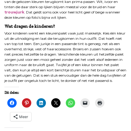
van de gekozen kleuren terugkomt kan prima passen. Wit, ivoor en
tinten die daar sterk op lijken blijven meestal voor de bruid en haar
trouwjurk
. Dat geldt soms ook voor heel licht geel of beige wanneer
deze kleuren op foto’s bijna wit lijken.
Wat dragen de kinderen?
Voor kinderen werkt een kleurenpalet vaak juist makkelijk. Kies één kleur
uit de uitnodiging en laat die terugkomen in hun outfit. Dat hoeft niet
van top tot teen. Een jurkje in een passende tint is genoeg, net als een
overhemd, strikje, vest of haaraccessoire. Broers en zussen hoeven ook
niet precies hetzelfde te dragen. Verschillende kleuren uit hetzelfde palet
zorgen juist voor een mooi geheel zonder dat het voelt alsof iedereen in
uniform naar de bruiloft gaat. Twijfel je of een kleur binnen het palet
valt, dan kun je altijd een kort berichtje sturen naar het bruidspaar of een
van de getuigen. Dat is een stuk eenvoudiger dan de hele dag twijfelen of
je outfit per ongeluk toch te licht, te donker of net niet passend is.
Dit delen:
Meer