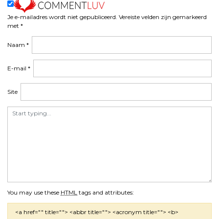
v
i
Je e-mailadres wordt niet gepubliceerd.
Vereiste velden zijn gemarkeerd
met
*
g
a
Naam
*
t
i
E-mail
*
e
Site
You may use these
HTML
tags and attributes:
<a href="" title=""> <abbr title=""> <acronym title=""> <b>