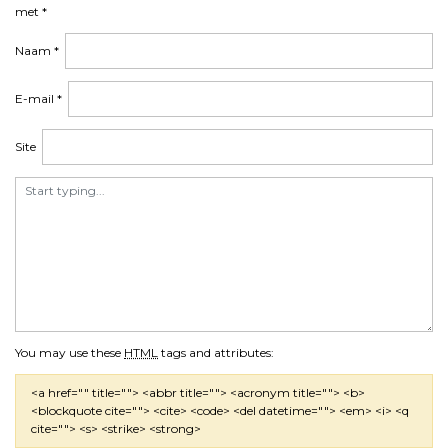
met
*
Naam
*
E-mail
*
Site
You may use these
HTML
tags and attributes:
<a href="" title=""> <abbr title=""> <acronym title=""> <b>
<blockquote cite=""> <cite> <code> <del datetime=""> <em> <i> <q
cite=""> <s> <strike> <strong>