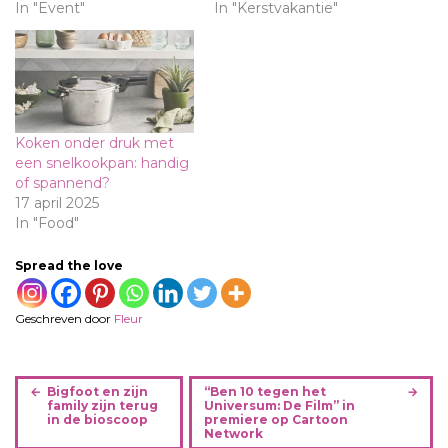
In "Event"
In "Kerstvakantie"
Koken onder druk met
een snelkookpan: handig
of spannend?
17 april 2025
In "Food"
Spread the love
Geschreven door
Fleur
B
Bigfoot en zijn
“Ben 10 tegen het
e
family zijn terug
Universum: De Film” in
in de bioscoop
premiere op Cartoon
r
Network