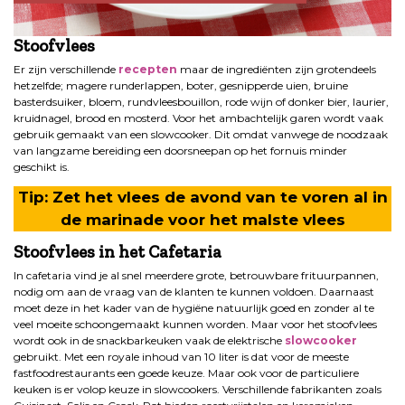
Stoofvlees
Er zijn verschillende
recepten
maar de ingrediënten zijn grotendeels
hetzelfde; magere runderlappen, boter, gesnipperde uien, bruine
basterdsuiker, bloem, rundvleesbouillon, rode wijn of donker bier, laurier,
kruidnagel, brood en mosterd. Voor het ambachtelijk garen wordt vaak
gebruik gemaakt van een slowcooker. Dit omdat vanwege de noodzaak
van langzame bereiding een doorsneepan op het fornuis minder
geschikt is.
Tip: Zet het vlees de avond van te voren al in
de marinade voor het malste vlees
Stoofvlees in het Cafetaria
In cafetaria vind je al snel meerdere grote, betrouwbare frituurpannen,
nodig om aan de vraag van de klanten te kunnen voldoen. Daarnaast
moet deze in het kader van de hygiëne natuurlijk goed en zonder al te
veel moeite schoongemaakt kunnen worden. Maar voor het stoofvlees
wordt ook in de snackbarkeuken vaak de elektrische
slowcooker
gebruikt. Met een royale inhoud van 10 liter is dat voor de meeste
fastfoodrestaurants een goede keuze. Maar ook voor de particuliere
keuken is er volop keuze in slowcookers. Verschillende fabrikanten zoals