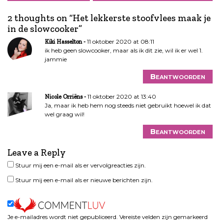
i
c
2 thoughts on “
Het lekkerste stoofvlees maak je
h
in de slowcooker
”
t
11 oktober 2020 at 08:11
Kiki Hasselton
n
ik heb geen slowcooker, maar als ik dit zie, wil ik er wel 1.
a
jammie
v
i
Beantwoorden
g
11 oktober 2020 at 13:40
a
Nicole Orriëns
Ja, maar ik heb hem nog steeds niet gebruikt hoewel ik dat
t
wel graag wil!
i
e
Beantwoorden
Leave a Reply
Stuur mij een e-mail als er vervolgreacties zijn.
Stuur mij een e-mail als er nieuwe berichten zijn.
Je e-mailadres wordt niet gepubliceerd.
Vereiste velden zijn gemarkeerd