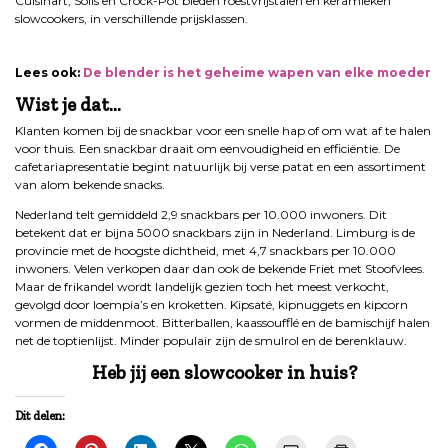
Cuisinart, Solis en Crock-Pot bieden roestvrijstalen en keramieken
slowcookers, in verschillende prijsklassen.
Lees ook:
De blender is het geheime wapen van elke moeder
Wist je dat…
Klanten komen bij de snackbar voor een snelle hap of om wat af te halen
voor thuis. Een snackbar draait om eenvoudigheid en efficiëntie. De
cafetariapresentatie begint natuurlijk bij verse patat en een assortiment
van alom bekende snacks.
Nederland telt gemiddeld 2,9 snackbars per 10.000 inwoners. Dit
betekent dat er bijna 5000 snackbars zijn in Nederland. Limburg is de
provincie met de hoogste dichtheid, met 4,7 snackbars per 10.000
inwoners. Velen verkopen daar dan ook de bekende Friet met Stoofvlees.
Maar de frikandel wordt landelijk gezien toch het meest verkocht,
gevolgd door loempia’s en kroketten. Kipsaté, kipnuggets en kipcorn
vormen de middenmoot. Bitterballen, kaassoufflé en de bamischijf halen
net de toptienlijst. Minder populair zijn de smulrol en de berenklauw.
Heb jij een slowcooker in huis?
Dit delen: