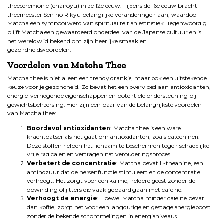
theeceremonie (chanoyu) in de 12e eeuw. Tijdens de 16e eeuw bracht
theemeester Sen no Rikyū belangrijke veranderingen aan, waardoor
Matcha een symbool werd van spiritualiteit en esthetiek. Tegenwoordig
blijft Matcha een gewaardeerd onderdeel van de Japanse cultuur en is
het wereldwijd bekend om zijn heerlijke smaak en
gezondheidsvoordelen.
Voordelen van Matcha Thee
Matcha thee is niet alleen een trendy drankje, maar ook een uitstekende
keuze voor je gezondheid. Zo bevat het een overvloed aan antioxidanten,
energie-verhogende eigenschappen en potentiële ondersteuning bij
gewichtsbeheersing. Hier zijn een paar van de belangrijkste voordelen
van Matcha thee:
Boordevol antioxidanten
: Matcha thee is een ware
krachtpatser als het gaat om antioxidanten, zoals catechinen.
Deze stoffen helpen het lichaam te beschermen tegen schadelijke
vrije radicalen en vertragen het verouderingsproces.
Verbetert de concentratie
: Matcha bevat L-theanine, een
aminozuur dat de hersenfunctie stimuleert en de concentratie
verhoogt. Het zorgt voor een kalme, heldere geest zonder de
opwinding of jitters die vaak gepaard gaan met cafeïne.
Verhoogt de energie
: Hoewel Matcha minder cafeïne bevat
dan koffie, zorgt het voor een langdurige en gestage energieboost
zonder de bekende schommelingen in energieniveaus.