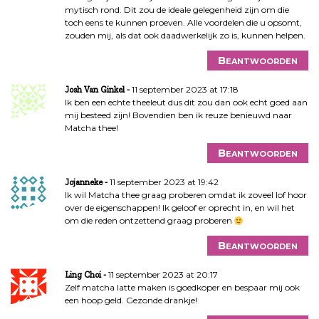
mytisch rond. Dit zou de ideale gelegenheid zijn om die
toch eens te kunnen proeven. Alle voordelen die u opsomt,
zouden mij, als dat ook daadwerkelijk zo is, kunnen helpen.
Beantwoorden
11 september 2023 at 17:18
Josh Van Ginkel
Ik ben een echte theeleut dus dit zou dan ook echt goed aan
mij besteed zijn! Bovendien ben ik reuze benieuwd naar
Matcha thee!
Beantwoorden
11 september 2023 at 19:42
Jojanneke
Ik wil Matcha thee graag proberen omdat ik zoveel lof hoor
over de eigenschappen! Ik geloof er oprecht in, en wil het
om die reden ontzettend graag proberen
Beantwoorden
11 september 2023 at 20:17
Ling Choi
Zelf matcha latte maken is goedkoper en bespaar mij ook
een hoop geld. Gezonde drankje!