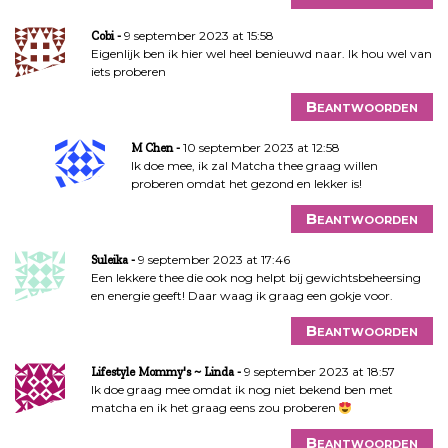
9 september 2023 at 15:58
Cobi
Eigenlijk ben ik hier wel heel benieuwd naar. Ik hou wel van
iets proberen
Beantwoorden
10 september 2023 at 12:58
M Chen
Ik doe mee, ik zal Matcha thee graag willen
proberen omdat het gezond en lekker is!
Beantwoorden
9 september 2023 at 17:46
Suleika
Een lekkere thee die ook nog helpt bij gewichtsbeheersing
en energie geeft! Daar waag ik graag een gokje voor.
Beantwoorden
9 september 2023 at 18:57
Lifestyle Mommy's ~ Linda
Ik doe graag mee omdat ik nog niet bekend ben met
matcha en ik het graag eens zou proberen
Beantwoorden