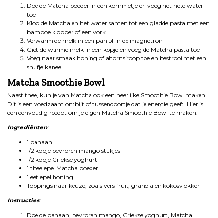
Doe de Matcha poeder in een kommetje en voeg het hete water
toe.
Klop de Matcha en het water samen tot een gladde pasta met een
bamboe klopper of een vork.
Verwarm de melk in een pan of in de magnetron.
Giet de warme melk in een kopje en voeg de Matcha pasta toe.
Voeg naar smaak honing of ahornsiroop toe en bestrooi met een
snufje kaneel.
Matcha Smoothie Bowl
Naast thee, kun je van Matcha ook een heerlijke Smoothie Bowl maken.
Dit is een voedzaam ontbijt of tussendoortje dat je energie geeft. Hier is
een eenvoudig recept om je eigen Matcha Smoothie Bowl te maken:
Ingrediënten
:
1 banaan
1/2 kopje bevroren mango stukjes
1/2 kopje Griekse yoghurt
1 theelepel Matcha poeder
1 eetlepel honing
Toppings naar keuze, zoals vers fruit, granola en kokosvlokken
Instructies
:
Doe de banaan, bevroren mango, Griekse yoghurt, Matcha