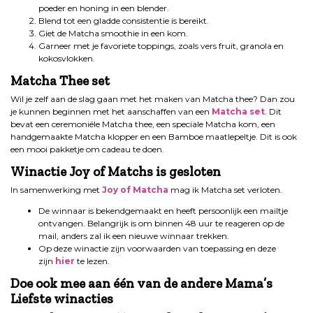
poeder en honing in een blender.
Blend tot een gladde consistentie is bereikt.
Giet de Matcha smoothie in een kom.
Garneer met je favoriete toppings, zoals vers fruit, granola en
kokosvlokken.
Matcha Thee set
Wil je zelf aan de slag gaan met het maken van Matcha thee? Dan zou
je kunnen beginnen met het aanschaffen van een
Matcha set
. Dit
bevat een ceremoniële Matcha thee, een speciale Matcha kom, een
handgemaakte Matcha klopper en een Bamboe maatlepeltje. Dit is ook
een mooi pakketje om cadeau te doen.
Winactie Joy of Matchs is gesloten
In samenwerking met
Joy of Matcha
mag ik Matcha set verloten.
De winnaar is bekendgemaakt en heeft persoonlijk een mailtje
ontvangen. Belangrijk is om binnen 48 uur te reageren op de
mail, anders zal ik een nieuwe winnaar trekken.
Op deze winactie zijn voorwaarden van toepassing en deze
zijn
hier
te lezen.
Doe ook mee aan één van de andere Mama’s
Liefste winacties