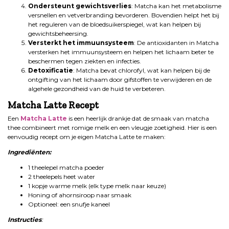
Ondersteunt gewichtsverlies
: Matcha kan het metabolisme
versnellen en vetverbranding bevorderen. Bovendien helpt het bij
het reguleren van de bloedsuikerspiegel, wat kan helpen bij
gewichtsbeheersing.
Versterkt het immuunsysteem
: De antioxidanten in Matcha
versterken het immuunsysteem en helpen het lichaam beter te
beschermen tegen ziekten en infecties.
Detoxificatie
: Matcha bevat chlorofyl, wat kan helpen bij de
ontgifting van het lichaam door gifstoffen te verwijderen en de
algehele gezondheid van de huid te verbeteren.
Matcha Latte Recept
Een
Matcha Latte
is een heerlijk drankje dat de smaak van matcha
thee combineert met romige melk en een vleugje zoetigheid. Hier is een
eenvoudig recept om je eigen Matcha Latte te maken:
Ingrediënten:
1 theelepel matcha poeder
2 theelepels heet water
1 kopje warme melk (elk type melk naar keuze)
Honing of ahornsiroop naar smaak
Optioneel: een snufje kaneel
Instructies
: