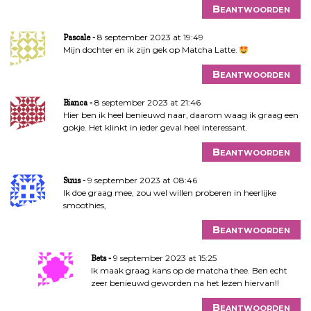
i
Beantwoorden
g
a
8 september 2023 at 19:49
Pascale
Mijn dochter en ik zijn gek op Matcha Latte.
t
i
Beantwoorden
e
8 september 2023 at 21:46
Bianca
Hier ben ik heel benieuwd naar, daarom waag ik graag een
gokje. Het klinkt in ieder geval heel interessant.
Beantwoorden
9 september 2023 at 08:46
Suus
Ik doe graag mee, zou wel willen proberen in heerlijke
smoothies,
Beantwoorden
9 september 2023 at 15:25
Bets
Ik maak graag kans op de matcha thee. Ben echt
zeer benieuwd geworden na het lezen hiervan!!
Beantwoorden