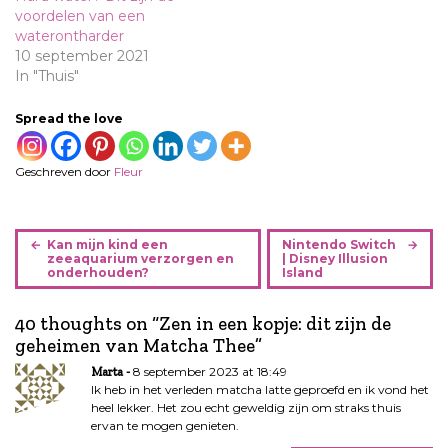
voordelen van een
waterontharder
10 september 2021
In "Thuis"
Spread the love
Geschreven door
Fleur
B
Kan mijn kind een
Nintendo Switch
e
zeeaquarium verzorgen en
| Disney Illusion
onderhouden?
Island
r
i
40 thoughts on “
Zen in een kopje: dit zijn de
c
geheimen van Matcha Thee
”
h
t
8 september 2023 at 18:49
Marta
n
Ik heb in het verleden matcha latte geproefd en ik vond het
heel lekker. Het zou echt geweldig zijn om straks thuis
a
ervan te mogen genieten.
v