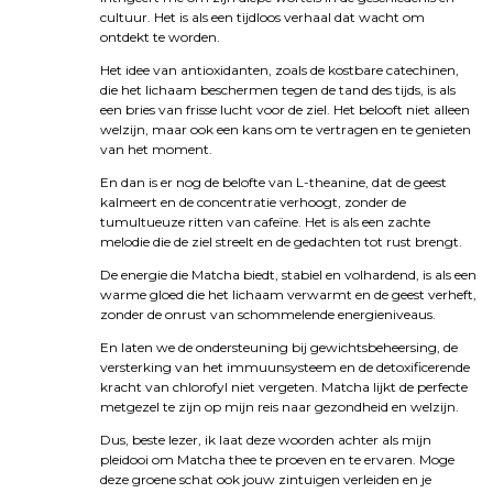
cultuur. Het is als een tijdloos verhaal dat wacht om
ontdekt te worden.
Het idee van antioxidanten, zoals de kostbare catechinen,
die het lichaam beschermen tegen de tand des tijds, is als
een bries van frisse lucht voor de ziel. Het belooft niet alleen
welzijn, maar ook een kans om te vertragen en te genieten
van het moment.
En dan is er nog de belofte van L-theanine, dat de geest
kalmeert en de concentratie verhoogt, zonder de
tumultueuze ritten van cafeïne. Het is als een zachte
melodie die de ziel streelt en de gedachten tot rust brengt.
De energie die Matcha biedt, stabiel en volhardend, is als een
warme gloed die het lichaam verwarmt en de geest verheft,
zonder de onrust van schommelende energieniveaus.
En laten we de ondersteuning bij gewichtsbeheersing, de
versterking van het immuunsysteem en de detoxificerende
kracht van chlorofyl niet vergeten. Matcha lijkt de perfecte
metgezel te zijn op mijn reis naar gezondheid en welzijn.
Dus, beste lezer, ik laat deze woorden achter als mijn
pleidooi om Matcha thee te proeven en te ervaren. Moge
deze groene schat ook jouw zintuigen verleiden en je