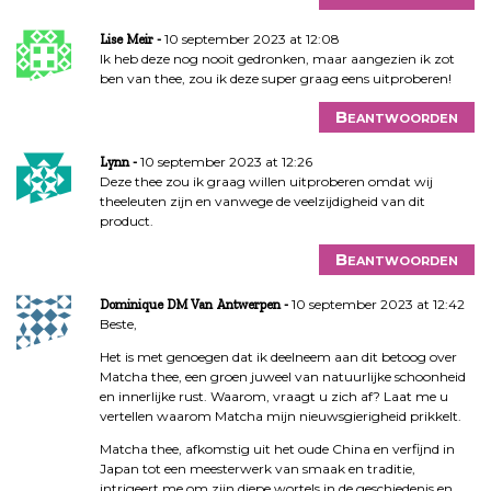
10 september 2023 at 12:08
Lise Meir
Ik heb deze nog nooit gedronken, maar aangezien ik zot
ben van thee, zou ik deze super graag eens uitproberen!
Beantwoorden
10 september 2023 at 12:26
Lynn
Deze thee zou ik graag willen uitproberen omdat wij
theeleuten zijn en vanwege de veelzijdigheid van dit
product.
Beantwoorden
10 september 2023 at 12:42
Dominique DM Van Antwerpen
Beste,
Het is met genoegen dat ik deelneem aan dit betoog over
Matcha thee, een groen juweel van natuurlijke schoonheid
en innerlijke rust. Waarom, vraagt u zich af? Laat me u
vertellen waarom Matcha mijn nieuwsgierigheid prikkelt.
Matcha thee, afkomstig uit het oude China en verfijnd in
Japan tot een meesterwerk van smaak en traditie,
intrigeert me om zijn diepe wortels in de geschiedenis en