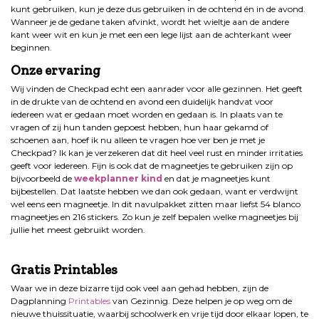
kunt gebruiken, kun je deze dus gebruiken in de ochtend én in de avond.
Wanneer je de gedane taken afvinkt, wordt het wieltje aan de andere
kant weer wit en kun je met een een lege lijst aan de achterkant weer
beginnen.
Onze ervaring
Wij vinden de Checkpad echt een aanrader voor alle gezinnen. Het geeft
in de drukte van de ochtend en avond een duidelijk handvat voor
iedereen wat er gedaan moet worden en gedaan is. In plaats van te
vragen of zij hun tanden gepoest hebben, hun haar gekamd of
schoenen aan, hoef ik nu alleen te vragen hoe ver ben je met je
Checkpad? Ik kan je verzekeren dat dit heel veel rust en minder irritaties
geeft voor iedereen. Fijn is ook dat de magneetjes te gebruiken zijn op
bijvoorbeeld de
weekplanner kind
en dat je magneetjes kunt
bijbestellen. Dat laatste hebben we dan ook gedaan, want er verdwijnt
wel eens een magneetje. In dit navulpakket zitten maar liefst 54 blanco
magneetjes en 216 stickers. Zo kun je zelf bepalen welke magneetjes bij
jullie het meest gebruikt worden.
Gratis Printables
Waar we in deze bizarre tijd ook veel aan gehad hebben, zijn de
Dagplanning
Printables
van Gezinnig. Deze helpen je op weg om de
nieuwe thuissituatie, waarbij schoolwerk en vrije tijd door elkaar lopen, te