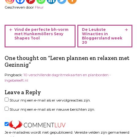
Geschreven door
Fleur
B
Vind de perfecte bh-vorm
De Leukste
e
met Hunkemöllers Sexy
Winacties in
Shapes Tool
Bloggersland week
r
20
i
c
One thought on “
Leren plannen en relaxen met
h
Gezinnig
”
t
n
Pingback:
10 verschillende dagritmekaarten en planborden -
Ingebeleeft.nl
a
v
Leave a Reply
i
Stuur mij een e-mail als er vervolgreacties zijn.
g
a
Stuur mij een e-mail als er nieuwe berichten zijn.
t
i
e
Je e-mailadres wordt niet gepubliceerd.
Vereiste velden zijn gemarkeerd