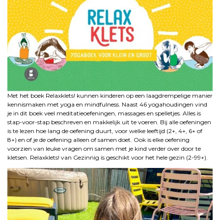
Met het boek Relaxklets! kunnen kinderen op een laagdrempelige manier
kennismaken met yoga en mindfulness. Naast 46 yogahoudingen vind
je in dit boek veel meditatieoefeningen, massages en spelletjes. Alles is
stap-voor-stap beschreven en makkelijk uit te voeren. Bij alle oefeningen
is te lezen hoe lang de oefening duurt, voor welke leeftijd (2+, 4+, 6+ of
8+) en of je de oefening alleen of samen doet. Ook is elke oefening
voorzien van leuke vragen om samen met je kind verder over door te
kletsen. Relaxklets! van Gezinnig is geschikt voor het hele gezin (2-99+).