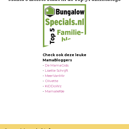
Check ook deze leuke
MamaBloggers
-
De MamaGids
-
Lisette Schrijft
-
MeerVanMir
-
Olivette
-
KiDDoWz
-
Mamaliefde