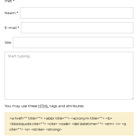
met
*
Naam
*
E-mail
*
Site
You may use these
HTML
tags and attributes:
<a href="" title=""> <abbr title=""> <acronym title=""> <b>
<blockquote cite=""> <cite> <code> <del datetime=""> <em> <i> <q
cite=""> <s> <strike> <strong>