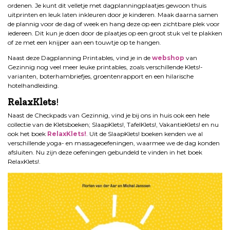
ordenen. Je kunt dit velletje met dagplanningplaatjes gewoon thuis
uitprinten en leuk laten inkleuren door je kinderen. Maak daarna samen
de plannig voor de dag of week en hang deze op een zichtbare plek voor
iedereen. Dit kun je doen door de plaatjes op een groot stuk vel te plakken
of ze met een knijper aan een touwtje op te hangen.
Naast deze Dagplanning
Printables, vind je in de
webshop
van
Gezinnig nog veel meer leuke printables, zoals verschillende Klets!-
varianten, boterhambriefjes, groentenrapport en een hilarische
hotelhandleiding.
RelaxKlets
!
Naast de Checkpads van Gezinnig, vind je bij ons in huis ook een hele
collectie van de Kletsboeken; SlaapKlets!, TafelKlets!, VakantieKlets! en nu
ook het boek
Relax
Klets
!
. Uit de SlaapKlets! boeken kenden we al
verschillende yoga- en massageoefeningen, waarmee we de dag konden
afsluiten. Nu zijn deze oefeningen gebundeld te vinden in het boek
RelaxKlets!.