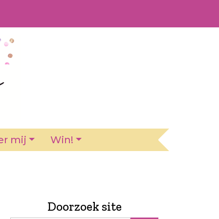
r mij
Win!
Doorzoek site