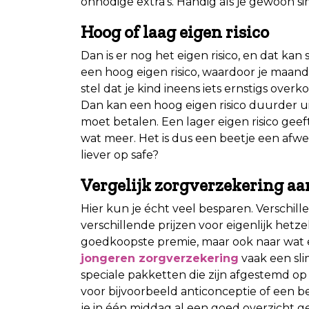
onnodige extra’s. Handig als je gewoon si
Hoog of laag eigen risico
Dan is er nog het eigen risico, en dat kan
een hoog eigen risico, waardoor je maand
stel dat je kind ineens iets ernstigs over
Dan kan een hoog eigen risico duurder ui
moet betalen. Een lager eigen risico gee
wat meer. Het is dus een beetje een afwe
liever op safe?
Vergelijk zorgverzekering aa
Hier kun je écht veel besparen. Verschil
verschillende prijzen voor eigenlijk hetze
goedkoopste premie, maar ook naar wat 
jongeren zorgverzekering
vaak een sli
speciale pakketten die zijn afgestemd o
voor bijvoorbeeld anticonceptie of een b
je in één middag al een goed overzicht ge