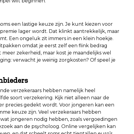
mpel wilt beginnen.
 soms een lastige keuze zijn. Je kunt kiezen voor
premie lager wordt. Dat klinkt aantrekkelijk, maar
komt. Een ongeluk zit immers in een klein hoekje.
tpakken omdat je eerst zelf een flink bedrag
ft meer zekerheid, maar kost je maandelijks wel
ging: verwacht je weinig zorgkosten? Of speel je
nbieders
lende verzekeraars hebben namelijk heel
lfde soort verzekering. Kijk niet alleen naar de
er precies gedekt wordt. Voor jongeren kan een
mme keuze zijn. Veel verzekeraars hebben
p wat jongeren nodig hebben, zoals vergoedingen
ezoek aan de psycholoog. Online vergelijken kan
ven, en dat scheelt soms echt tientallen euro’s