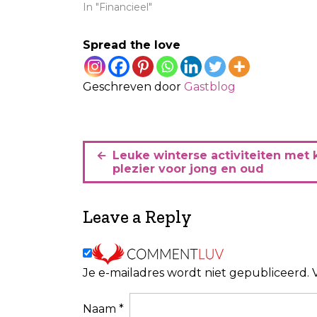
In "Financieel"
Spread the love
Geschreven door
Gastblog
B
Leuke winterse activiteiten met 
e
plezier voor jong en oud
r
i
Leave a Reply
c
h
Je e-mailadres wordt niet gepubliceerd.
t
n
Naam
*