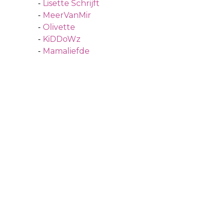
-
Lisette Schrijft
-
MeerVanMir
-
Olivette
-
KiDDoWz
-
Mamaliefde