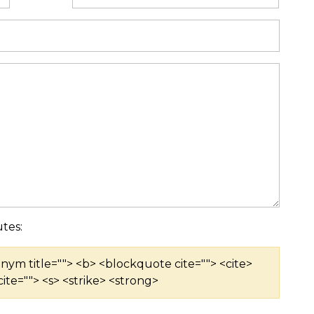
tes:
ronym title=""> <b> <blockquote cite=""> <cite>
ite=""> <s> <strike> <strong>