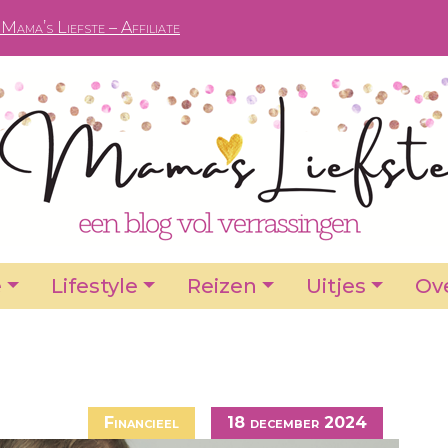
Mama’s Liefste – Affiliate
e
Lifestyle
Reizen
Uitjes
Ove
Financieel
18 december 2024