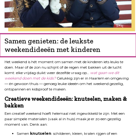
Samen genieten: de leukste
weekendideeën met kinderen
Het weekend is hét moment om samen met de kinderen iets leuks te
doen. Maar of de zon nu schijnt of de regen met bakken uit de lucht
komt: elke vrijdag duikt weer dezelfde vraag op…
wat gaan we dit
weekend doen met de kids?
Gelukkig zijn er in Haarlem en omgeving
— én gewoon thuis — genoeg leuke ideeën om het weekend gezellig,
ontspannen en kidsproof te maken.
Creatieve weekendideeën: knutselen, maken &
bakken
Een creatief weekend hoeft helemaal niet ingewikkeld te zijn. Met een
paar simpele materialen (vaak al in huis) maak je er zo een gezellig
moment van. Denk aan:
Samen
knutselen
: schilderen, kleien, kralen rijgen of een