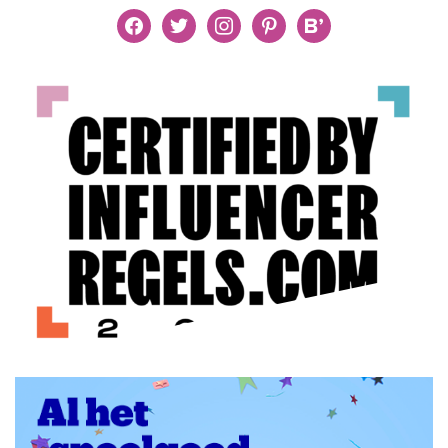
facebook
twitter
instagram
pinterest
bloglovin