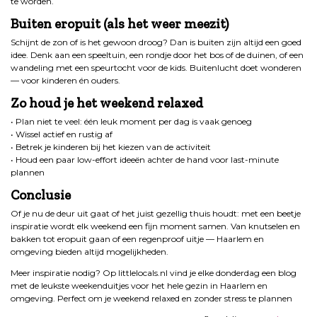
te worden.
Buiten eropuit (als het weer meezit)
Schijnt de zon of is het gewoon droog? Dan is buiten zijn altijd een goed
idee. Denk aan een speeltuin, een rondje door het bos of de duinen, of een
wandeling met een speurtocht voor de kids. Buitenlucht doet wonderen
— voor kinderen én ouders.
Zo houd je het weekend relaxed
• Plan niet te veel: één leuk moment per dag is vaak genoeg
• Wissel actief en rustig af
• Betrek je kinderen bij het kiezen van de activiteit
• Houd een paar low-effort ideeën achter de hand voor last-minute
plannen
Conclusie
Of je nu de deur uit gaat of het juist gezellig thuis houdt: met een beetje
inspiratie wordt elk weekend een fijn moment samen. Van knutselen en
bakken tot eropuit gaan of een regenproof uitje — Haarlem en
omgeving bieden altijd mogelijkheden.
Meer inspiratie nodig? Op littlelocals.nl vind je elke donderdag een blog
met de leukste weekenduitjes voor het hele gezin in Haarlem en
omgeving. Perfect om je weekend relaxed en zonder stress te plannen