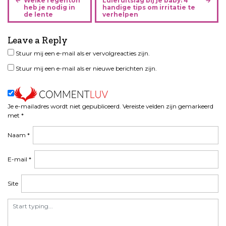
Welke regenton
Luieruitslag bij je baby: 4
e
heb je nodig in
handige tips om irritatie te
de lente
verhelpen
r
i
Leave a Reply
c
h
Stuur mij een e-mail als er vervolgreacties zijn.
t
Stuur mij een e-mail als er nieuwe berichten zijn.
n
a
v
i
Je e-mailadres wordt niet gepubliceerd.
Vereiste velden zijn gemarkeerd
met
*
g
a
Naam
*
t
i
E-mail
*
e
Site