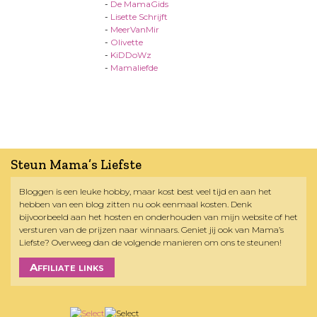
-
De MamaGids
-
Lisette Schrijft
-
MeerVanMir
-
Olivette
-
KiDDoWz
-
Mamaliefde
Steun Mama’s Liefste
Bloggen is een leuke hobby, maar kost best veel tijd en aan het
hebben van een blog zitten nu ook eenmaal kosten. Denk
bijvoorbeeld aan het hosten en onderhouden van mijn website of het
versturen van de prijzen naar winnaars. Geniet jij ook van Mama’s
Liefste? Overweeg dan de volgende manieren om ons te steunen!
Affiliate links