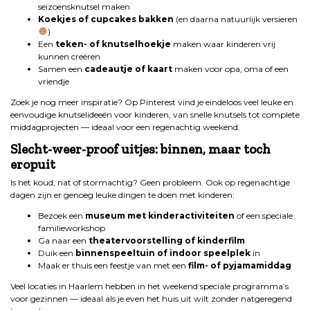
seizoensknutsel maken
Koekjes of cupcakes bakken
(en daarna natuurlijk versieren
)
Een
teken- of knutselhoekje
maken waar kinderen vrij
kunnen creëren
Samen een
cadeautje of kaart
maken voor opa, oma of een
vriendje
Zoek je nog meer inspiratie? Op Pinterest vind je eindeloos veel leuke en
eenvoudige knutselideeën voor kinderen, van snelle knutsels tot complete
middagprojecten — ideaal voor een regenachtig weekend.
Slecht-weer-proof uitjes: binnen, maar toch
eropuit
Is het koud, nat of stormachtig? Geen probleem. Ook op regenachtige
dagen zijn er genoeg leuke dingen te doen met kinderen:
Bezoek een
museum met kinderactiviteiten
of een speciale
familieworkshop
Ga naar een
theatervoorstelling of kinderfilm
Duik een
binnenspeeltuin of indoor speelplek
in
Maak er thuis een feestje van met een
film- of pyjamamiddag
Veel locaties in Haarlem hebben in het weekend speciale programma’s
voor gezinnen — ideaal als je even het huis uit wilt zonder natgeregend