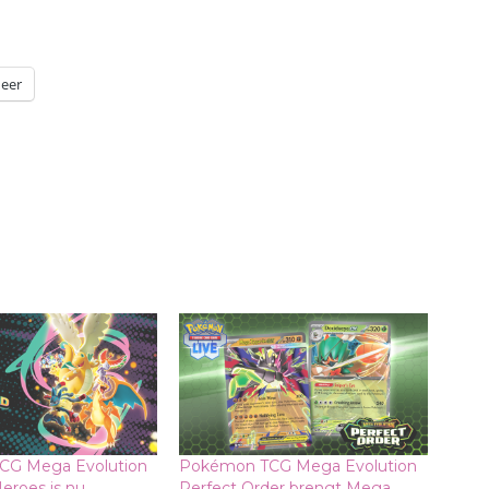
eer
CG Mega Evolution
Pokémon TCG Mega Evolution
eroes is nu
Perfect Order brengt Mega