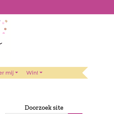
r mij
Win!
Doorzoek site