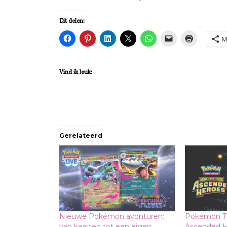
Dit delen:
M
Vind ik leuk:
Gerelateerd
Nieuwe Pokémon avonturen:
Pokémon T
van kaarten tot een eigen
Ascended H