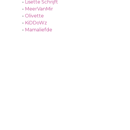
-
Lisette Schrijft
-
MeerVanMir
-
Olivette
-
KiDDoWz
-
Mamaliefde