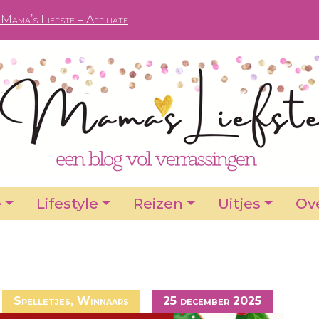
Mama’s Liefste – Affiliate
e
Lifestyle
Reizen
Uitjes
Ove
Spelletjes
,
Winnaars
25 december 2025