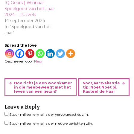
IQ Gears | Winnaar
Speelgoed van het Jaar
2024 – Puzzels
14 september 2024
In "Speelgoed van het
Jaar"
Spread the love
Geschreven door
Fleur
B
Hoe richt je een woonkamer
Voorjaarsvakantie
e
in die meebeweegt met het
tip: Noet Noet bij
leven van een gezin?
Kasteel de Haar
r
i
Leave a Reply
c
h
Stuur mij een e-mail als er vervolgreacties zijn.
t
Stuur mij een e-mail als er nieuwe berichten zijn.
n
a