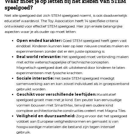
Waar moet je op letten bij het kiezen van STEM
speelgoed?
Niet alle speelgoed dat zich STEM speelgoed noemt, is ook daadwerkelijk
educatief waardevol. The Toy Association heeft 14 specifieke criteria
ontwikkeld voor effectief STEM speelgoed. Hier zijn enkele belangrijke
aspecten waar je als ouder op moet letten:
Open ended karakter:
Goed STEM speelgoed heeft geen vast
einddoel. Kinderen kunnen keer op keer nieuwe creaties maken en
experimenteren zonder dat er één juiste oplossing is.
Real world relevantie:
Het speelgoed moet verbinding maken
met echte wetenschappelijke of technische concepten.
Magnetisch speelgoed doet dit uitstekend door kinderen te laten
experimenteren met fysische krachten.
Sociale interactie:
Het beste STEM speelgoed moedigt
samenwerking aan en kan zowel individueel als in groepsverband
gebruikt worden.
Geschikt voor verschillende leeftijden:
Kwalitatief
speelgoed groeit mee met je kind. Een peuter kan eenvoudige
vormen bouwen met SmartMax, terwijl een oudere kind
complexe architectonische constructies creëert met Magna Tiles.
Veiligheid en duurzaamheid:
Zorg ervoor dat het speelgoed
voldoet aan Europese veiligheidsnormen en gemaakt is van
hoogwaardige materialen die bestand zijn tegen intensief
gebruik.