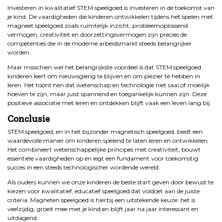
Investeren in kwalitatief STEM speelgoed is investeren in de toekomst van
je kind. De vaardigheden die kinderen ontwikkelen tijdens het spelen met
magneet speelgoed zoals ruimtelijk inzicht, probleemoplossend
vermogen, creativiteit en doorzettingsvermogen zijn precies de
competenties die in de moderne arbeidsmarkt steeds belangrijker
worden.
Maar misschien wel het belangrijkste voordeel is dat STEM speelgoed
kinderen leert om nieuwsgierig te blijven en om plezier te hebben in
leren. Het toont hen dat wetenschap en technologie niet saai of moeilijk
hoeven te zijn, maar juist spannend en toegankelijk kunnen zijn. Deze
positieve associatie met leren en ontdekken blijft vaak een leven lang bij.
Conclusie
STEM speelgoed, en in het bijzonder magnetisch speelgoed, biedt een
waardevolle manier om kinderen spelend te laten leren en ontwikkelen.
Het combineert wetenschappelijke principes met creativiteit, bouwt
essentiële vaardigheden op en legt een fundament voor toekomstig
succes in een steeds technologischer wordende wereld.
Als ouders kunnen we onze kinderen de beste start geven door bewust te
kiezen voor kwalitatief, educatief speelgoed dat voldoet aan de juiste
criteria. Magneten speelgoed is hierbij een uitstekende keuze: het is
veelzijdig, groeit mee met je kind en blijft jaar na jaar interessant en
uitdagend.