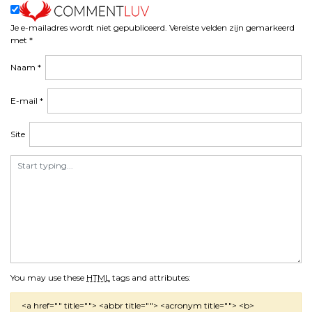
v
i
Je e-mailadres wordt niet gepubliceerd.
Vereiste velden zijn gemarkeerd
met
*
g
a
Naam
*
t
i
E-mail
*
e
Site
You may use these
HTML
tags and attributes:
<a href="" title=""> <abbr title=""> <acronym title=""> <b>