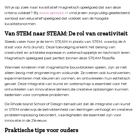
Wil je op zoek naar kwalitatief magnetisch speelgoed dat aan deze
criteria voldoet? Bij
www.sproutz.nl
vind je een zorgvuldig geselecteerd
aanbod aan educatief speelgoed dat voldoet aan de hoogste
kwaliteitsnormen.
Van STEM naar STEAM: De rol van creativiteit
Steeds vaker hoor je de term STEAM in plaats van STEM, waarbij de A
staat voor Arts (kunst). Deze toevoeging erkent het belang van
creativiteit en artistieke expressie in wetenschappelijk en technisch leren.
Magnetisch speelgoed past perfect binnen deze STEAM filosofie.
Wanneer kinderen met magnetische bouwblokken spelen, zijn ze niet
alleen bezig met engineering en wiskunde. Ze creëren ook kunstwerken,
experimenteren met kleuren en vormen, en ontwikkelen hun esthetisch
gevoel. Deze integratie van kunst en wetenschap is essentieel voor het
ontwikkelen van innovatieve denkers die creatieve oplossingen kunnen
bedenken voor complexe problemen.
De Rhode Island School of Design benadrukt dat de integratie van kunst
in STEM onderwijs de betrokkenheid van leerlingen verhoogt en creatieve
probleemoplossing bevordert, vaardigheden die essentieel zijn voor
innovatie in de 21e eeuw.
Praktische tips voor ouders