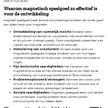
later in hun leven.
Waarom magnetisch speelgoed zo effectief is
voor de ontwikkeling
Magneet speelgoed biedt diverse ontwikkelingsvoordelen die verder gaan
dan alleen leren over magneten:
Ontwikkeling van ruimtelijk inzicht:
Kinderen leren
driedimensionaal denken en visualiseren hoe verschillende vormen
en structuren in elkaar passen. Deze vaardigheid is essentieel voor
vakken als wiskunde, architectuur en techniek.
Stimulering van creativiteit:
De open ended aard van
magnetisch speelgoed moedigt kinderen aan om hun eigen
creaties te bedenken en te bouwen, zonder strikte instructies te
volgen.
Fijn motorische vaardigheden:
Het hanteren van
magnetische stukjes en het precies plaatsen ervan helpt bij de
ontwikkeling van hand oog coördinatie en fijne motoriek.
Probleemoplossend vermogen:
Wanneer een constructie
omvalt of niet stabiel is, leren kinderen om hun aanpak aan te
passen en alternatieve oplossingen te bedenken.
Sociale vaardigheden:
Magneten speelgoed leent zich perfect
voor samenspel, waarbij kinderen leren samenwerken,
communiceren en hun ideeën delen.