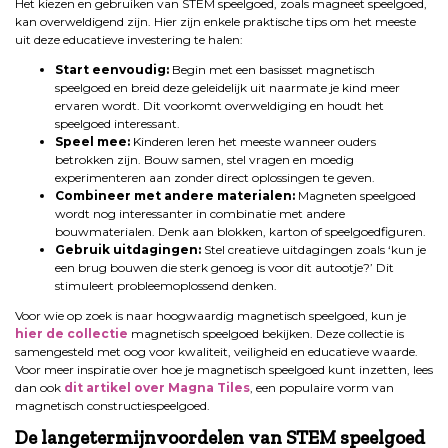
Het kiezen en gebruiken van STEM speelgoed, zoals magneet speelgoed,
kan overweldigend zijn. Hier zijn enkele praktische tips om het meeste
uit deze educatieve investering te halen:
Start eenvoudig:
Begin met een basisset magnetisch
speelgoed en breid deze geleidelijk uit naarmate je kind meer
ervaren wordt. Dit voorkomt overweldiging en houdt het
speelgoed interessant.
Speel mee:
Kinderen leren het meeste wanneer ouders
betrokken zijn. Bouw samen, stel vragen en moedig
experimenteren aan zonder direct oplossingen te geven.
Combineer met andere materialen:
Magneten speelgoed
wordt nog interessanter in combinatie met andere
bouwmaterialen. Denk aan blokken, karton of speelgoedfiguren.
Gebruik uitdagingen:
Stel creatieve uitdagingen zoals ‘kun je
een brug bouwen die sterk genoeg is voor dit autootje?’ Dit
stimuleert probleemoplossend denken.
Voor wie op zoek is naar hoogwaardig magnetisch speelgoed, kun je
hier de collectie
magnetisch speelgoed bekijken. Deze collectie is
samengesteld met oog voor kwaliteit, veiligheid en educatieve waarde.
Voor meer inspiratie over hoe je magnetisch speelgoed kunt inzetten, lees
dan ook
dit artikel over Magna Tiles
, een populaire vorm van
magnetisch constructiespeelgoed.
De langetermijnvoordelen van STEM speelgoed