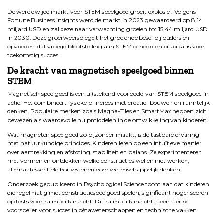
De wereldwijde markt voor STEM speelgoed groeit explosief. Volgens
Fortune Business Insights werd de markt in 2023 gewaardeerd op 8,14
miljard USD en zal deze naar verwachting groeien tot 15,44 miljard USD
in 2030. Deze groei weerspiegelt het groeiende besef bij ouders en
opvoeders dat vroege blootstelling aan STEM concepten cruciaal is voor
toekomstig succes.
De kracht van magnetisch speelgoed binnen
STEM
Magnetisch speelgoed is een uitstekend voorbeeld van STEM speelgoed in
actie. Het combineert fysieke principes met creatief bouwen en ruimtelijk
denken. Populaire merken zoals Magna-Tiles en SmartMax hebben zich
bewezen als waardevolle hulpmiddelen in de ontwikkeling van kinderen.
Wat magneten speelgoed zo bijzonder maakt, is de tastbare ervaring
met natuurkundige principes. Kinderen leren op een intuïtieve manier
over aantrekking en afstoting, stabiliteit en balans. Ze experimenteren
met vormen en ontdekken welke constructies wel en niet werken,
allemaal essentiële bouwstenen voor wetenschappelijk denken.
Onderzoek gepubliceerd in Psychological Science toont aan dat kinderen
die regelmatig met constructiespeelgoed spelen, significant hoger scoren
op tests voor ruimtelijk inzicht. Dit ruimtelijk inzicht is een sterke
voorspeller voor succes in bètawetenschappen en technische vakken