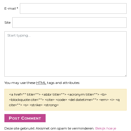
E-mail
*
Site
You may use these
HTML
tags and attributes:
<a href="" title=""> <abbr title=""> <acronym title=""> <b>
<blockquote cite=""> <cite> <code> <del datetime=""> <em> <i> <q
cite=""> <s> <strike> <strong>
Deze site gebruikt Akismet om spam te verminderen.
Bekijk hoe je