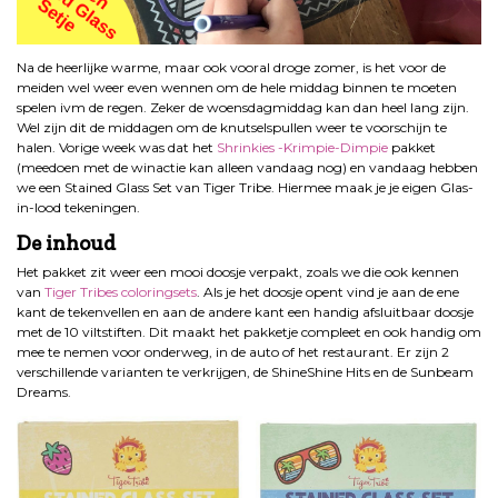
Na de heerlijke warme, maar ook vooral droge zomer, is het voor de
meiden wel weer even wennen om de hele middag binnen te moeten
spelen ivm de regen. Zeker de woensdagmiddag kan dan heel lang zijn.
Wel zijn dit de middagen om de knutselspullen weer te voorschijn te
halen. Vorige week was dat het
Shrinkies -Krimpie-Dimpie
pakket
(meedoen met de winactie kan alleen vandaag nog) en vandaag hebben
we een Stained Glass Set van Tiger Tribe. Hiermee maak je je eigen Glas-
in-lood tekeningen.
De inhoud
Het pakket zit weer een mooi doosje verpakt, zoals we die ook kennen
van
Tiger Tribes coloringsets
. Als je het doosje opent vind je aan de ene
kant de tekenvellen en aan de andere kant een handig afsluitbaar doosje
met de 10 viltstiften. Dit maakt het pakketje compleet en ook handig om
mee te nemen voor onderweg, in de auto of het restaurant. Er zijn 2
verschillende varianten te verkrijgen, de ShineShine Hits en de Sunbeam
Dreams.