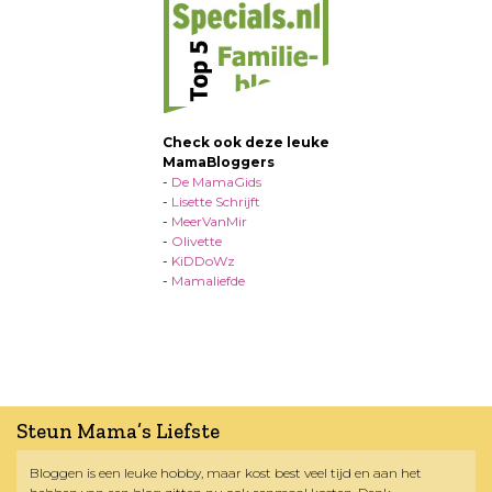
Check ook deze leuke
MamaBloggers
-
De MamaGids
-
Lisette Schrijft
-
MeerVanMir
-
Olivette
-
KiDDoWz
-
Mamaliefde
Steun Mama’s Liefste
Bloggen is een leuke hobby, maar kost best veel tijd en aan het