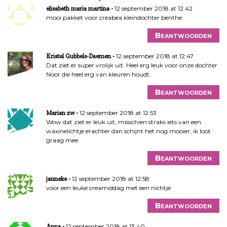
t
12 september 2018 at 12:42
elisabeth maria martina
n
mooi pakket voor creabea kleindochter benthe
a
Beantwoorden
v
i
12 september 2018 at 12:47
Kristel Gubbels-Daemen
g
Dat ziet er super vrolijk uit. Heel erg leuk voor onze dochter
a
Noor die heel erg van kleuren houdt.
t
Beantwoorden
i
e
12 september 2018 at 12:53
Marian zw
Wow dat ziet er leuk uit, misschien straks iets van een
waxinelichtje erachter dan schijnt het nog mooier, ik loot
graag mee
Beantwoorden
12 september 2018 at 12:58
janneke
voor een leuke creamiddag met een nichtje
Beantwoorden
12 september 2018 at 13:40
Anna