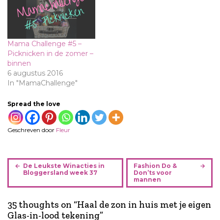
Mama Challenge #5 –
Picknicken in de zomer –
binnen
6 augustus 2016
In "MamaChallenge"
Spread the love
Geschreven door
Fleur
B
De Leukste Winacties in
Fashion Do &
e
Bloggersland week 37
Don’ts voor
mannen
r
i
35 thoughts on “
Haal de zon in huis met je eigen
c
Glas-in-lood tekening
”
h