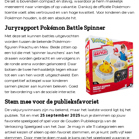
De set is bovendien compact en stevig, waardoor je hem makkelijk
meeneemt naar vriendjes of op vakantie. Dankzij de officiële Pokémon-
licentie voelt alles vertrouwd en van hoge kwaliteit. Voor kinderen die van
Pokémon houden, is dit een absolute hit.
Juryrapport Pokémon Battle Spinner
Met deze set kunnen battles uitgevochten
worden tussen de bekende Pokémon-
figuren Pikachu en Mew. Beide zitten op
een tol die met ‘spinner launchers’ aan het
draaien worden gebracht en vervolgens in
de ronde arena worden gelanceerd. Daar
botsen de twee herhaaldelijk tegen elkaar
tot een van hen wordt uitgeschakeld. Een
competitief actiespel waar kinderen
samen plezier aan kunnen beleven. Goed
ter bevordering van de sociale interactie.
Stem mee voor de publieksfavoriet
De vakjurywinnaars zijn nu bekend, maar het laatste woord ligt bij het
publiek. Tot en met
25 september 2025
kun je stemmen op jouw
favoriete speelgoed of spel voor de Gouden Publieksprijs van de
Verkiezing Speelgoed van het Jaar. Je mag in alle 11 categorieën een
artikel kiezen of alleen op één favoriet stemmen, en je kunt zelfs vijf keer
stemmen. Door mee te doen maak je kans op het speelgoed waarop je