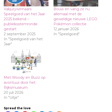
Vakjurywinnaars
Bouw en vang ze nu
Speelgoed van het Jaar
allemaal met de
2025 bekend –
geweldige nieuwe LEGO
publieksstemronde
Pokémon collectie
gestart
12 januari 2026
2 september 2025
In "Speelgoed"
In "Speelgoed van het
Jaar"
Met Woody en Buzz op
avontuur door het
Rijksmuseum
20 juli 2026
In "Uitje"
Spread the love