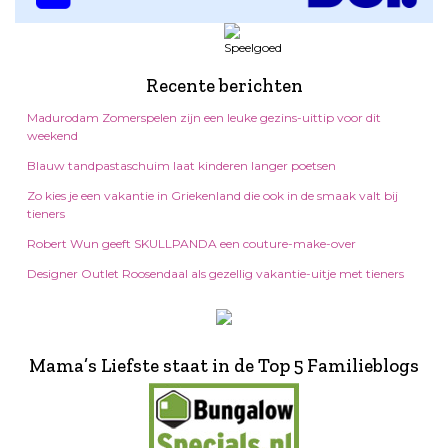
Recente berichten
Madurodam Zomerspelen zijn een leuke gezins-uittip voor dit
weekend
Blauw tandpastaschuim laat kinderen langer poetsen
Zo kies je een vakantie in Griekenland die ook in de smaak valt bij
tieners
Robert Wun geeft SKULLPANDA een couture-make-over
Designer Outlet Roosendaal als gezellig vakantie-uitje met tieners
Mama’s Liefste staat in de Top 5 Familieblogs