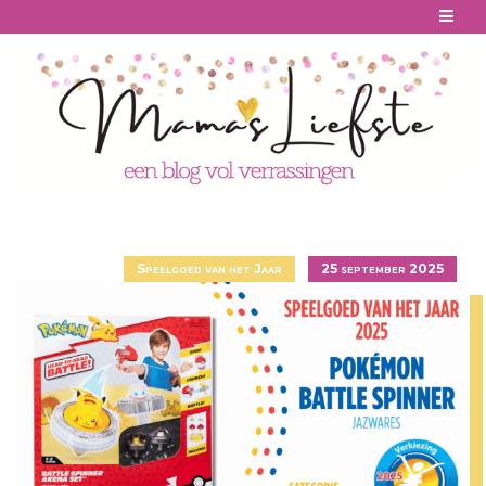
Skip
to
content
Speelgoed van het Jaar
25 september 2025