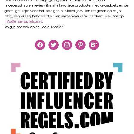
moederschap en review ik mijn favoriete producten, leuke gadgets en de
gezellige uitjes voor het hele gezin. Mocht je willen reageren op mijn
blog, een vraag hebben of willen samenwerken? Dat kan! Mail me op
info@mamasliefste.nl
.
Volg je me ook op de Social Media?
facebook
twitter
instagram
pinterest
bloglovin