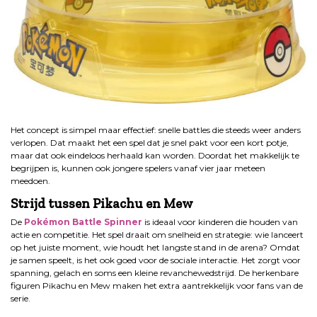
.
Het concept is simpel maar effectief: snelle battles die steeds weer anders
verlopen. Dat maakt het een spel dat je snel pakt voor een kort potje,
maar dat ook eindeloos herhaald kan worden. Doordat het makkelijk te
begrijpen is, kunnen ook jongere spelers vanaf vier jaar meteen
meedoen.
Strijd tussen Pikachu en Mew
De
Pokémon Battle Spinner
is ideaal voor kinderen die houden van
actie en competitie. Het spel draait om snelheid en strategie: wie lanceert
op het juiste moment, wie houdt het langste stand in de arena? Omdat
je samen speelt, is het ook goed voor de sociale interactie. Het zorgt voor
spanning, gelach en soms een kleine revanchewedstrijd. De herkenbare
figuren Pikachu en Mew maken het extra aantrekkelijk voor fans van de
serie.