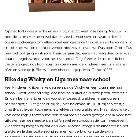
Op het KVD was ik er helemaal nog niet zo veel mee bezig. Natuurlijk
hoorde ik om me heen wel dat er steeds meer scholen waren die de
ouders opdroegen om alleen met een gezonde traktatie aan te komen. Ik
snapte het wel en dacht er verder niet zoveel over na. Pas toen Grote Zus
naar school ging en ik rond haar verjaardag eens navraag deed over wat
daar de regels waren voor het trakteren. De juf vertelde me dat ik het
beste iets gezonds kon laten trakteren aan de kinderen, een mandarijn
ofzo en voor de juffies was een chocolaatje prima. Pardon????
Elke dag Wicky en Liga mee naar school
Veel kinderen krijgen elke dag een pakje Wicky en een Liga mee naar
school. Heeft iemand enig idee hoeveel suiker er in deze producten zit?
En dan ben je jarig en dan wordt er gezegd; trakteer maar op een
mandarijntje. Dat gaat er bij mij niet helemaal in. Juist bij een feestje
vind ik dat je dan toch eens iets lekkers mag trakteren. Maar absurditeit
van deze regels troffen me helemaal toen er werd gezegd dat ik voor het
uitdelen aan de meesters en juffen wel een chocolaatje kon meegeven.
Waarom zij mogen zij dat dan wel? Meestal mogen de kinderen na het
trakteren lekker buiten rond rennen, en verbruiken ze de extra
calorieën van die dag wel. Ik geloof niet dat we dat van de meester en