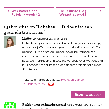
B
Weekoverzicht |
De Leukste Blog
e
Fotoblik week 42
Winacties wk 43
r
i
15 thoughts on “
Ik beken… | ik doe niet aan
c
gezonde traktaties
”
h
24 oktober 2016 at 12:34
Lisette
t
Haha ik doe juist voor de kinderen chips (want makkelijk)
n
en voor de juffen tomaten (want makkelijk voor mij. En
a
gezond). Ik vind het ook gedoe, op de peuterspeelzaal
mochten ze niks met suiker trakteren maar wel chips of
v
kaas. De meningen zijn sowieso verdeeld over wat gezond
i
is. Ik probeer me er maar niet aan te storen en mijn eigen
g
ding te doen…
a
t
Lisette onlangs geplaatst…
Het leven van een
i
tuindersvrouw.
e
Beantwoorden
24 oktober 2016 at 14:37
Sjoukje - meergeldminderstress.nl
Geweldig die fles Olaf!