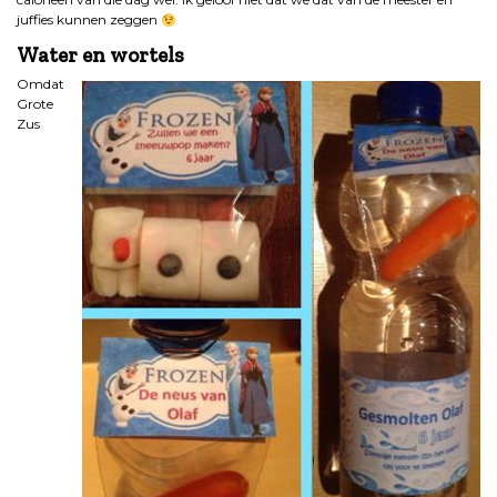
juffies kunnen zeggen
Water en wortels
Omdat
Grote
Zus