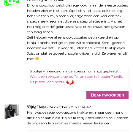
Bij ons op school geldt die regel ook, maar de meeste ouders
houden zich er niet aan. Op zich vind ik dat ook niet erg,
behalve toen mijn toen vierjarige zoon een keer een zak
snoep mee kreeg met diverse snoeprolletjes erin… Als het
nou nog creatief geknutseld was of zo, maar nee, gewoon
een berg snoep.
Zelf hebben we al eens op cupcakes getrakteerd en op
Ninja-appels (met gekleurde witte chocola). Semi-gezond
noemen we dat. En voor de juffen had ik toen fruitspiesjes.
Juist omdat ze zoveel chocola krijgen altijd. Ze waren er blij
mee
Sjoukje – meergeldminderstress.nl onlangs geplaatst…
Wat is een verstandige buffer om aan te houden? (zelfs
als je schulden hebt)
Beantwoorden
24 oktober 2016 at 14:42
Vlijtig Liesje
Hier was de regel ook gezond trakteren, maar geen hond
die zich er aan hield. En als ik eerlijk ben vonden de kinderen
de ongezonde traktaties meestal veeeel lekkerder.