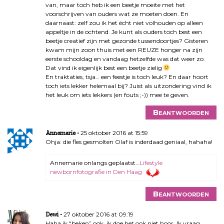
van, maar toch heb ik een beetje moeite met het
voorschrijven van ouders wat ze moeten doen. En
daarnaast: zelf zou ik het écht niet volhouden op alleen
appeltje in de ochtend. Je kunt als ouders toch best een
beetje creatief zijn met gezonde tussendoortjes? Gisteren
kwam mijn zoon thuis met een REUZE honger na zijn
eerste schooldag en vandaag hetzelfde was dat weer zo.
Dat vind ik eigenlijk best een beetje zielig
En traktaties, tsja… een feestje is toch leuk? En daar hoort
toch iets lekker helemaal bij? Juist als uitzondering vind ik
het leuk om iets lekkers (en fouts ;-)) mee te geven.
Beantwoorden
25 oktober 2016 at 15:59
Annemarie
Ohja: die fles gesmolten Olaf is inderdaad geniaal, hahaha!
Annemarie onlangs geplaatst…
Lifestyle
newbornfotografie in Den Haag
Beantwoorden
27 oktober 2016 at 09:19
Dewi
Haha ik “beken” ook..ik doe het ook niet hoor. Ik vraag