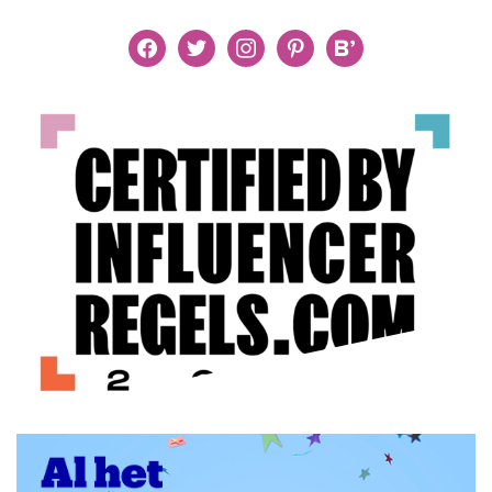
facebook
twitter
instagram
pinterest
bloglovin