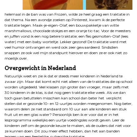
helemaal in de ban was van Frozen, wilde ze heel graag een traktatie in
dat thema. Na een avondje zoeken op Pinterest, kwam ik de perfecte
traktatie tegen. Maak-je-eigen-Olaf; een bouwpakketje van witte
marshmallows, chocolade stokjes en een oranje tic-tac. Voor de meesters
en juffen vond ik een nog betere traktatie; een fles gesmolten-Olaf (lees
water) met een baby worteltje. Lekker gezond! De traktatie werd met
veel humor ontvangen en werd ook zeer gewaardeerd. Sindsdien
snappen ze ook wel mijn standpunt hierover en doen ze er ook niet zo
moeilijk over.
Overgewicht in Nederland
Natuurlijk weet en zie ik dat er steeds meer kinderen in Nederland te
zwaar zijn. Maar dat komt echt niet alleen van de traktaties die op school
worden uitgedeeld. Veel klassen zijn groter dan vroeger, maar zelfs met
30 kinderen in de klas, is dat nog geen traktatie elke week. Als we dan
toch gaan betuttelen misschien kan school dan beter het verplicht
stellen dat er gezonde 10- en 12-uurtjes worden meegenomen. Nog beter,
waarom delen ze niet standaard om 10 uur aan alle kinderen een stuk
fruit uit en een glas water? Persoonlijk ben ik er voor dat er in het
lesprogramma wekelijks een uurtje voedingsles wordt geven. Leer de
kinderen zelf om de gezonde keuze te maken, als de ouders dat niet voor
ze kunnen doen. Dit zou meer effect hebben, dan het aan banden
leggen van een feestelijke, suikerrijke traktatie.