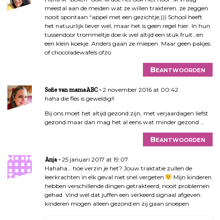
meestal aan de meiden wat ze willen trakteren..ze zeggen
nooit spontaan “appel met een gezichtje;))) School heeft
het natuurlijk liever wel, maar het is geen regel hier. In hun
tussendoor trommeltje doe ik wel altijd een stuk fruit…en
een klein koekje. Anders gaan ze miepen. Maar geen pakjes
of chocoladewafels ofzo
Beantwoorden
2 november 2016 at 00:42
Sofie van mamaABC
haha die fles is geweldig!!
Bij ons moet het altijd gezond zijn, met verjaardagen liefst
gezond maar dan mag het al eens wat minder gezond …
Beantwoorden
25 januari 2017 at 19:07
Anja
Hahaha… hoe verzin je het? Jouw traktatie zullen de
leerkrachten in elk geval niet snel vergeten
Mijn kinderen
hebben verschillende dingen getrakteerd, nooit problemen
gehad. Vind wel dat juffen een verkeerd signaal afgeven:
kinderen mogen alleen gezond en zij gaan snoepen