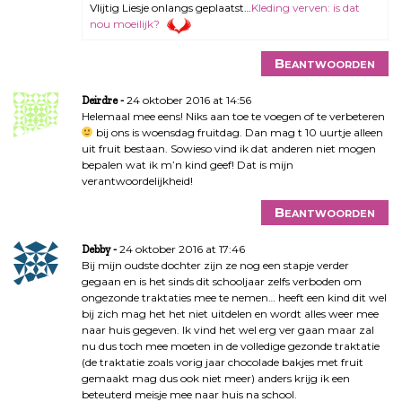
Vlijtig Liesje onlangs geplaatst…
Kleding verven: is dat
nou moeilijk?
Beantwoorden
24 oktober 2016 at 14:56
Deirdre
Helemaal mee eens! Niks aan toe te voegen of te verbeteren
bij ons is woensdag fruitdag. Dan mag t 10 uurtje alleen
uit fruit bestaan. Sowieso vind ik dat anderen niet mogen
bepalen wat ik m’n kind geef! Dat is mijn
verantwoordelijkheid!
Beantwoorden
24 oktober 2016 at 17:46
Debby
Bij mijn oudste dochter zijn ze nog een stapje verder
gegaan en is het sinds dit schooljaar zelfs verboden om
ongezonde traktaties mee te nemen… heeft een kind dit wel
bij zich mag het het niet uitdelen en wordt alles weer mee
naar huis gegeven. Ik vind het wel erg ver gaan maar zal
nu dus toch mee moeten in de volledige gezonde traktatie
(de traktatie zoals vorig jaar chocolade bakjes met fruit
gemaakt mag dus ook niet meer) anders krijg ik een
beteuterd meisje mee naar huis na school.