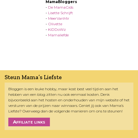
MamaBloggers
-
De MamaGids
-
Lisette Schrijft
-
MeerVanMir
-
Olivette
-
KiDDoWz
-
Mamaliefde
Steun Mama’s Liefste
Bloggen is een leuke hobby, maar kost best veel tijd en aan het
hebben van een blog zitten nu ook eenmaal kosten. Denk
bijvoorbeeld aan het hosten en onderhouden van mijn website of het
versturen van de prijzen naar winnaars. Geniet jij ook van Mama’s
Liefste? Overweeg dan de volgende manieren om ons te steunen!
Affiliate links