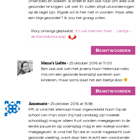
(mierzoet) en koeken. Ik streef er dan ook naar om alles wat
gezonder te krijgen. Let wel. Er zullen altijd uitzonderingen
op de regel zijn. Rigide wil ik hier niet in worden. Maar alles
een tikje gezonder? Ik zou het graag willen.
Rory onlangs geplaatst…
En we noemen haar … Lientje –
de Kanindocka pop
Beantwoorden
25 oktober 2016 at 11:00
Mama's Liefste
Ben ook ook wel met je eens hoor! Helemaal niets
mis om een gezonde levensstijl aanleren aan
kinderen, maar soms slaat het een beetje door
Beantwoorden
25 oktober 2016 at 15:58
Annemarie
Pff, ik vind het allemaal maar ingewikkeld hoor! Op de
school van mijn zoon (hij had vandaag zijn tweede
schooldag) mag er alleen fruit worden meegegeven in de
eerste pauze en op woensdag mag er een koekje worden
meegegeven. Ik vind het fijn dat er wordt nagedacht over
gezonde voeding, want daar ben ik echt een voorstander