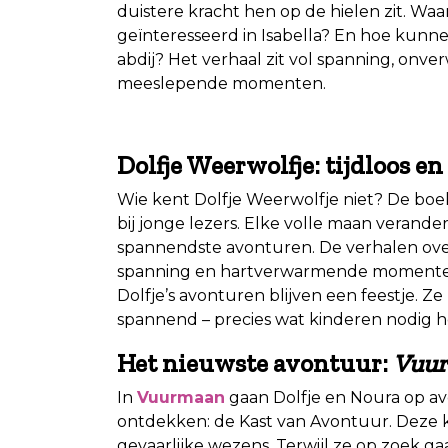
duistere kracht hen op de hielen zit. W
geïnteresseerd in Isabella? En hoe kunn
abdij? Het verhaal zit vol spanning, on
meeslepende momenten.
.
Dolfje Weerwolfje: tijdloos e
Wie kent Dolfje Weerwolfje niet? De boek
bij jonge lezers. Elke volle maan verander
spannendste avonturen. De verhalen over
spanning en hartverwarmende momenten. 
Dolfje’s avonturen blijven een feestje. Z
spannend – precies wat kinderen nodig h
Het nieuwste avontuur:
Vuu
In
Vuurmaan
gaan Dolfje en Noura op a
ontdekken: de Kast van Avontuur. Deze 
gevaarlijke wezens. Terwijl ze op zoek g