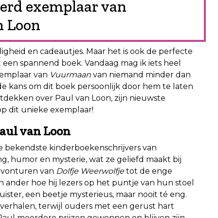
eerd exemplaar van
n Loon
ligheid en cadeautjes. Maar het is ook de perfecte
 een spannend boek. Vandaag mag ik iets heel
xemplaar van
Vuurmaan
van niemand minder dan
de kans om dit boek persoonlijk door hem te laten
ntdekken over Paul van Loon, zijn nieuwste
op dit unieke exemplaar!
Paul van Loon
de bekendste kinderboekenschrijvers van
ng, humor en mysterie, wat ze geliefd maakt bij
 avonturen van
Dolfje Weerwolfje
tot de enge
n ander hoe hij lezers op het puntje van hun stoel
e duister, een beetje mysterieus, maar nooit té eng.
 verhalen, terwijl ouders met een gerust hart
Paul meerdere prijzen gewonnen en blijven zijn