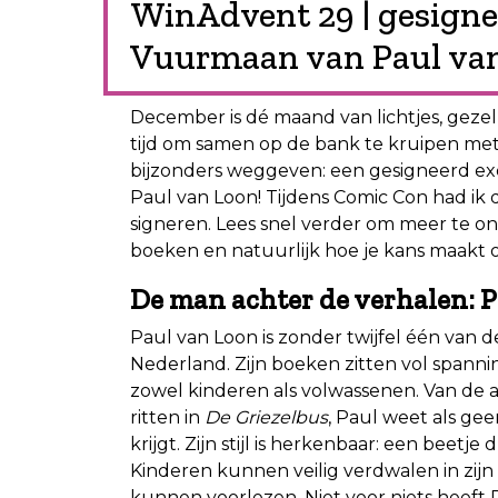
WinAdvent 29 | gesign
Vuurmaan van Paul va
December is dé maand van lichtjes, gezel
tijd om samen op de bank te kruipen met
bijzonders weggeven: een gesigneerd e
Paul van Loon! Tijdens Comic Con had ik 
signeren. Lees snel verder om meer te o
boeken en natuurlijk hoe je kans maakt 
De man achter de verhalen: 
Paul van Loon is zonder twijfel één van 
Nederland. Zijn boeken zitten vol spanni
zowel kinderen als volwassenen. Van de
ritten in
De Griezelbus
, Paul weet als gee
krijgt. Zijn stijl is herkenbaar: een beetj
Kinderen kunnen veilig verdwalen in zijn
kunnen voorlezen. Niet voor niets heeft 