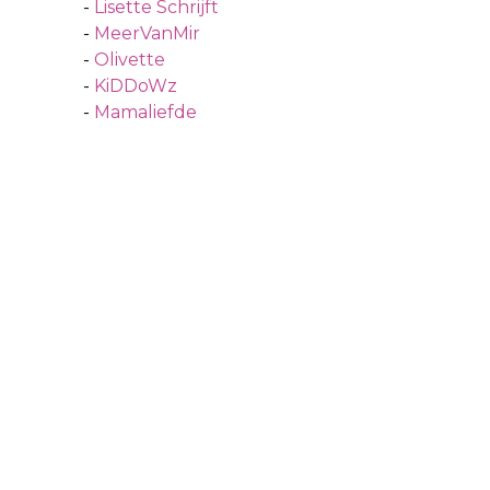
-
Lisette Schrijft
-
MeerVanMir
-
Olivette
-
KiDDoWz
-
Mamaliefde