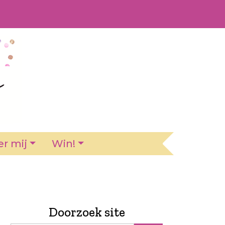
r mij
Win!
Doorzoek site