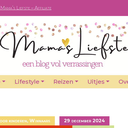
Mama’s Liefste – Affiliate
e
Lifestyle
Reizen
Uitjes
Ove
oor kinderen
,
Winnaars
29 december 2024