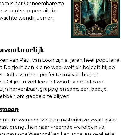
aarom is het Onnoembare zo
en ze ontsnappen uit de
verwachte wendingen en
n avontuurlijk
en van Paul van Loon zijn al jaren heel populaire
t Dolfje in een kleine weerwolf en beleeft hij de
 Dolfje zijn een perfecte mix van humor,
Of je nu zelf leest of wordt voorgelezen,
e zijn herkenbaar, grappig en soms een beetje
ebben om geboeid te blijven.
rmaan
vontuur wanneer ze een mysterieuze zwarte kast
kast brengt hen naar vreemde werelden vol
aan naar opa Weerwolf en Leo, moeten ze allerlei