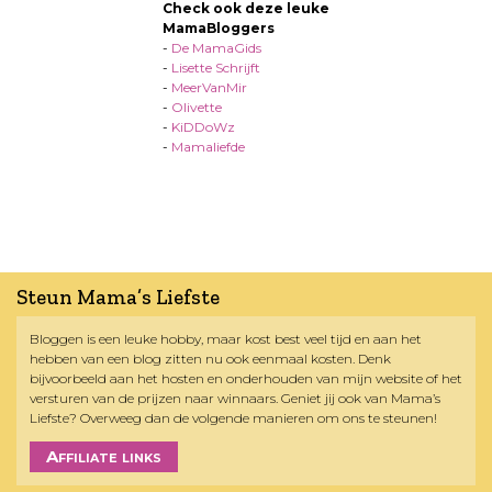
Check ook deze leuke
MamaBloggers
-
De MamaGids
-
Lisette Schrijft
-
MeerVanMir
-
Olivette
-
KiDDoWz
-
Mamaliefde
Steun Mama’s Liefste
Bloggen is een leuke hobby, maar kost best veel tijd en aan het
hebben van een blog zitten nu ook eenmaal kosten. Denk
bijvoorbeeld aan het hosten en onderhouden van mijn website of het
versturen van de prijzen naar winnaars. Geniet jij ook van Mama’s
Liefste? Overweeg dan de volgende manieren om ons te steunen!
Affiliate links