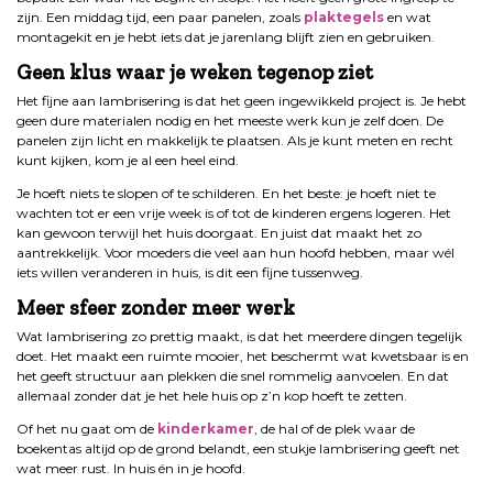
zijn. Een middag tijd, een paar panelen, zoals
plaktegels
en wat
montagekit en je hebt iets dat je jarenlang blijft zien en gebruiken.
Geen klus waar je weken tegenop ziet
Het fijne aan lambrisering is dat het geen ingewikkeld project is. Je hebt
geen dure materialen nodig en het meeste werk kun je zelf doen. De
panelen zijn licht en makkelijk te plaatsen. Als je kunt meten en recht
kunt kijken, kom je al een heel eind.
Je hoeft niets te slopen of te schilderen. En het beste: je hoeft niet te
wachten tot er een vrije week is of tot de kinderen ergens logeren. Het
kan gewoon terwijl het huis doorgaat. En juist dat maakt het zo
aantrekkelijk. Voor moeders die veel aan hun hoofd hebben, maar wél
iets willen veranderen in huis, is dit een fijne tussenweg.
Meer sfeer zonder meer werk
Wat lambrisering zo prettig maakt, is dat het meerdere dingen tegelijk
doet. Het maakt een ruimte mooier, het beschermt wat kwetsbaar is en
het geeft structuur aan plekken die snel rommelig aanvoelen. En dat
allemaal zonder dat je het hele huis op z’n kop hoeft te zetten.
Of het nu gaat om de
kinderkamer
, de hal of de plek waar de
boekentas altijd op de grond belandt, een stukje lambrisering geeft net
wat meer rust. In huis én in je hoofd.