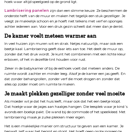
hoek waar altijd speelgoed op de grond ligt.
Lambrisering panelen
zijn dan een slimme keuze. Ze beschermen de
onderste helft van de muur en maken het tegelijk een stuk gezelliger. Je
veegt ze makkelijk schoon en je hoeft niet telkens met verf en sponsjes
achter iedereen aan. Voor een druk gezin scheelt dat meer dan je denkt.
De kamer voelt meteen warmer aan
In veel huizen zijn muren wit en strak. Netjes natuurlijk, maar ook een
beetje kaal. Lambrisering geeft daar iets aan toe. Het deelt de muur op,
zonder dat het druk wordt. Je kunt het combineren met een lichte kleur
erboven, of het in dezelfde tint houden voor rust.
Zeker in de babykamer of bij de eethoek voelt dat meteen anders. De
ruimte wordt zachter en minder leeg. Alsof je de kamer een jas geeft. En
dat zonder behangrollen, zonder verf die moet drogen en zonder dat
alles op zolder moet om ruimte te maken.
Je maakt plekken gezelliger zonder veel moeite
Als moeder wil je dat het huis leeft, maar ook dat het een beetje klopt.
Dat hoekje waar de jasjes aan haakjes hangen. Die leesplek waar je kind ’s
avonds een boekje pakt. De wand bij de commode of het speelkleed. Met
lambrisering maak je zulke plekken meer eigen.
Het is een makkelijke manier om structuur te geven aan een kamer. Je
bepaalt zelf waar het begint en stopt. Het hoeft geen grote ingreep te