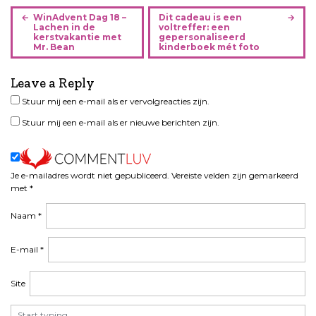
B
WinAdvent Dag 18 –
Dit cadeau is een
e
Lachen in de
voltreffer: een
kerstvakantie met
gepersonaliseerd
r
Mr. Bean
kinderboek mét foto
i
c
Leave a Reply
h
Stuur mij een e-mail als er vervolgreacties zijn.
t
n
Stuur mij een e-mail als er nieuwe berichten zijn.
a
v
i
Je e-mailadres wordt niet gepubliceerd.
Vereiste velden zijn gemarkeerd
g
met
*
a
t
Naam
*
i
e
E-mail
*
Site