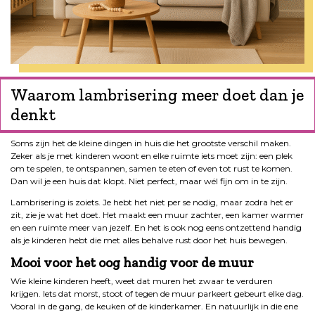
Waarom lambrisering meer doet dan je
denkt
Soms zijn het de kleine dingen in huis die het grootste verschil maken.
Zeker als je met kinderen woont en elke ruimte iets moet zijn: een plek
om te spelen, te ontspannen, samen te eten of even tot rust te komen.
Dan wil je een huis dat klopt. Niet perfect, maar wél fijn om in te zijn.
Lambrisering is zoiets. Je hebt het niet per se nodig, maar zodra het er
zit, zie je wat het doet. Het maakt een muur zachter, een kamer warmer
en een ruimte meer van jezelf. En het is ook nog eens ontzettend handig
als je kinderen hebt die met alles behalve rust door het huis bewegen.
Mooi voor het oog handig voor de muur
Wie kleine kinderen heeft, weet dat muren het zwaar te verduren
krijgen. Iets dat morst, stoot of tegen de muur parkeert gebeurt elke dag.
Vooral in de gang, de keuken of de kinderkamer. En natuurlijk in die ene