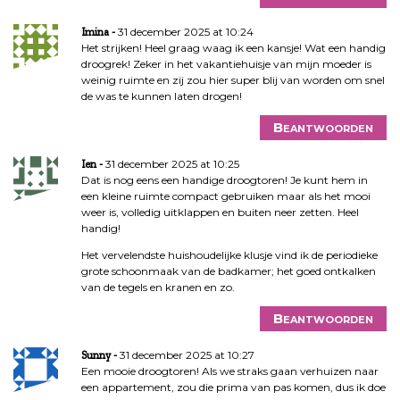
31 december 2025 at 10:24
Imina
Het strijken! Heel graag waag ik een kansje! Wat een handig
droogrek! Zeker in het vakantiehuisje van mijn moeder is
weinig ruimte en zij zou hier super blij van worden om snel
de was te kunnen laten drogen!
Beantwoorden
31 december 2025 at 10:25
Ien
Dat is nog eens een handige droogtoren! Je kunt hem in
een kleine ruimte compact gebruiken maar als het mooi
weer is, volledig uitklappen en buiten neer zetten. Heel
handig!
Het vervelendste huishoudelijke klusje vind ik de periodieke
grote schoonmaak van de badkamer; het goed ontkalken
van de tegels en kranen en zo.
Beantwoorden
31 december 2025 at 10:27
Sunny
Een mooie droogtoren! Als we straks gaan verhuizen naar
een appartement, zou die prima van pas komen, dus ik doe