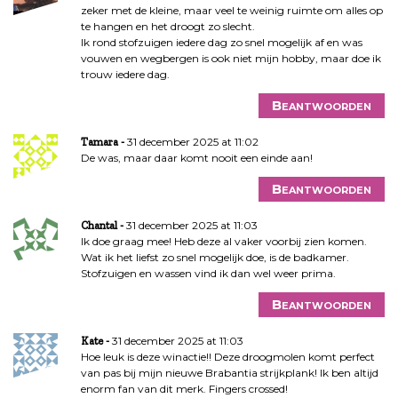
zeker met de kleine, maar veel te weinig ruimte om alles op
te hangen en het droogt zo slecht.
Ik rond stofzuigen iedere dag zo snel mogelijk af en was
vouwen en wegbergen is ook niet mijn hobby, maar doe ik
trouw iedere dag.
Beantwoorden
31 december 2025 at 11:02
Tamara
De was, maar daar komt nooit een einde aan!
Beantwoorden
31 december 2025 at 11:03
Chantal
Ik doe graag mee! Heb deze al vaker voorbij zien komen.
Wat ik het liefst zo snel mogelijk doe, is de badkamer.
Stofzuigen en wassen vind ik dan wel weer prima.
Beantwoorden
31 december 2025 at 11:03
Kate
Hoe leuk is deze winactie!! Deze droogmolen komt perfect
van pas bij mijn nieuwe Brabantia strijkplank! Ik ben altijd
enorm fan van dit merk. Fingers crossed!