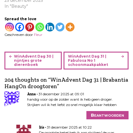
25 december 2025
In "Beauty"
Spread the love
Geschreven door
Fleur
B
WinAdvent Dag 30 |
WinAdvent Dag 31 |
e
nijntjes grote
Fabulosa No 1
dierenboek
schoonmaakpakket
r
i
204 thoughts on “
WinAdvent Dag 31 | Brabantia
c
HangOn droogtoren
”
h
t
31 december 2025 at 09:01
Anna
n
handig voor op de zolder want ik heb geen droger.
Strijken wil ik het liefst zo snel mogelijk klaar hebben
a
v
Beantwoorden
i
g
31 december 2025 at 10:22
Iris
a
De grootste hekel heb ik aan strijken/ de was