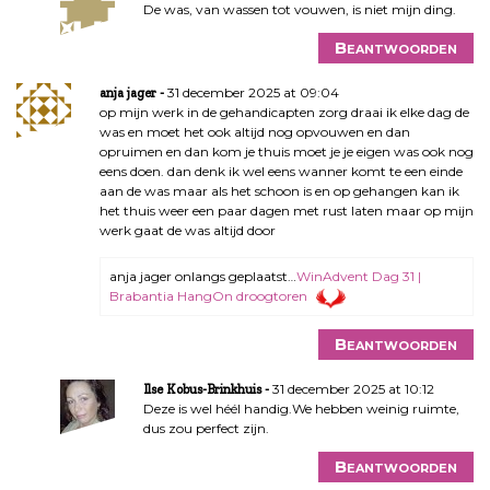
De was, van wassen tot vouwen, is niet mijn ding.
Beantwoorden
31 december 2025 at 09:04
anja jager
op mijn werk in de gehandicapten zorg draai ik elke dag de
was en moet het ook altijd nog opvouwen en dan
opruimen en dan kom je thuis moet je je eigen was ook nog
eens doen. dan denk ik wel eens wanner komt te een einde
aan de was maar als het schoon is en op gehangen kan ik
het thuis weer een paar dagen met rust laten maar op mijn
werk gaat de was altijd door
anja jager onlangs geplaatst…
WinAdvent Dag 31 |
Brabantia HangOn droogtoren
Beantwoorden
31 december 2025 at 10:12
Ilse Kobus-Brinkhuis
Deze is wel héél handig.We hebben weinig ruimte,
dus zou perfect zijn.
Beantwoorden