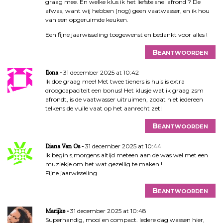
graag mee. En welke klus ik het liefste snel afrond ? De
afwas, want wij hebben (nog) geen vaatwasser, en ik hou
van een opgeruimde keuken.
Een fijne jaarwisseling toegewenst en bedankt voor alles !
Beantwoorden
31 december 2025 at 10:42
Ilona
Ik doe graag mee! Met twee tieners is huis is extra
droogcapaciteit een bonus! Het klusje wat ik graag zsm
afrondt, is de vaatwasser uitruimen, zodat niet iedereen
telkens de vuile vaat op het aanrecht zet!
Beantwoorden
31 december 2025 at 10:44
Diana Van Os
Ik begin s,morgens altijd meteen aan de was wel met een
muziekje om het wat gezellig te maken !
Fijne jaarwisseling
Beantwoorden
31 december 2025 at 10:48
Marijke
Superhandig, mooi en compact. Iedere dag wassen hier,