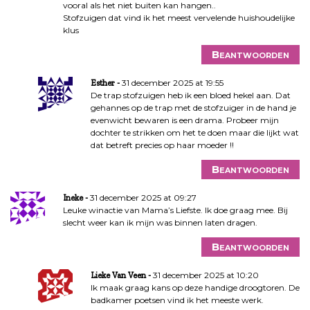
vooral als het niet buiten kan hangen..
Stofzuigen dat vind ik het meest vervelende huishoudelijke
klus
Beantwoorden
31 december 2025 at 19:55
Esther
De trap stofzuigen heb ik een bloed hekel aan. Dat
gehannes op de trap met de stofzuiger in de hand je
evenwicht bewaren is een drama. Probeer mijn
dochter te strikken om het te doen maar die lijkt wat
dat betreft precies op haar moeder !!
Beantwoorden
31 december 2025 at 09:27
Ineke
Leuke winactie van Mama’s Liefste. Ik doe graag mee. Bij
slecht weer kan ik mijn was binnen laten dragen.
Beantwoorden
31 december 2025 at 10:20
Lieke Van Veen
Ik maak graag kans op deze handige droogtoren. De
badkamer poetsen vind ik het meeste werk.