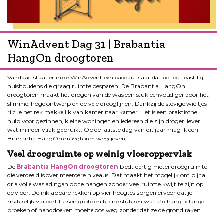
WinAdvent Dag 31 | Brabantia
HangOn droogtoren
Vandaag staat er in de WinAdvent een cadeau klaar dat perfect past bij
huishoudens die graag ruimte besparen. De Brabantia HangOn
droogtoren maakt het drogen van de was een stuk eenvoudiger door het
slimme, hoge ontwerp en de vele drooglijnen. Dankzij de stevige wieltjes
rijd je het rek makkelijk van kamer naar kamer. Het is een praktische
hulp voor gezinnen, kleine woningen en iedereen die zijn droger liever
wat minder vaak gebruikt. Op de laatste dag van dit jaar mag ik een
Brabantia HangOn droogtoren weggeven!
Veel droogruimte op weinig vloeroppervlak
De
Brabantia HangOn droogtoren
biedt dertig meter droogruimte
die verdeeld is over meerdere niveaus. Dat maakt het mogelijk om bijna
drie volle wasladingen op te hangen zonder veel ruimte kwijt te zijn op
de vloer. De inklapbare rekken op vier hoogtes zorgen ervoor dat je
makkelijk varieert tussen grote en kleine stukken was. Zo hang je lange
broeken of handdoeken moeiteloos weg zonder dat ze de grond raken.