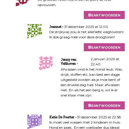
opvouwen.
t
i
Beantwoorden
e
31 december 2025 at 12:00
Jeannet
De strijkwas zou ik het allerliefst wegtoveren!
Ik doe graag mee voor deze droogtoren!
Beantwoorden
2 januari 2026 at
Jenny van
Velthoven
22:40
Afwassen vind ik het minst leuk. Was,
strijk, stoffen etc, kan best een dagje
uitgesteld worden als je moe bent of
een drukke dag had. Maar afwassen
niet. En als het een berg is, wil ik er
snel klaar mee zijn.
Beantwoorden
31 december 2025 at 22:58
Katie De Poorter
Ik moet veel wassen met 2 kinderen in huis.
Hond en poes . En een voetballer dus ideaal