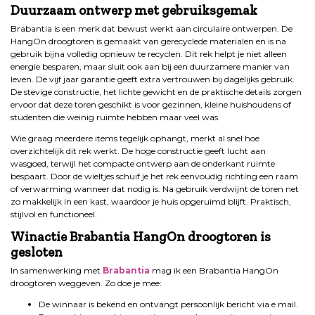
Duurzaam ontwerp met gebruiksgemak
Brabantia is een merk dat bewust werkt aan circulaire ontwerpen. De
HangOn droogtoren is gemaakt van gerecyclede materialen en is na
gebruik bijna volledig opnieuw te recyclen. Dit rek helpt je niet alleen
energie besparen, maar sluit ook aan bij een duurzamere manier van
leven. De vijf jaar garantie geeft extra vertrouwen bij dagelijks gebruik.
De stevige constructie, het lichte gewicht en de praktische details zorgen
ervoor dat deze toren geschikt is voor gezinnen, kleine huishoudens of
studenten die weinig ruimte hebben maar veel was.
Wie graag meerdere items tegelijk ophangt, merkt al snel hoe
overzichtelijk dit rek werkt. De hoge constructie geeft lucht aan
wasgoed, terwijl het compacte ontwerp aan de onderkant ruimte
bespaart. Door de wieltjes schuif je het rek eenvoudig richting een raam
of verwarming wanneer dat nodig is. Na gebruik verdwijnt de toren net
zo makkelijk in een kast, waardoor je huis opgeruimd blijft. Praktisch,
stijlvol en functioneel.
Winactie Brabantia HangOn droogtoren is
gesloten
In samenwerking met
Brabantia
mag ik een Brabantia HangOn
droogtoren weggeven. Zo doe je mee:
De winnaar is bekend en ontvangt persoonlijk bericht via e mail.