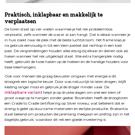
.
Praktisch, inklapbaar en makkelijk te
verplaatsen
De toren staat op vier wielen waarmee je het rek probleemloos
verplaatst, zelfs wanneer de was er al aan hangt. Dat is ideaal wanneer je
in huis zoekt naar de plek met de beste luchtstroom. Het frame klap je
na gebruik eenvoudig in tot een klein pakket dat rechtop in een kast
past. De vergrendelingen houden alles stevig bij elkaar en dienen ook als
haken wanneer het rek uitgeklapt staat. Wie extra hangerplek nodig
heeft, gebruikt de twee haken op de hoeken en de handige houders voor
losse kleerhangers.
Ook voor mensen die graag bewuster omgaan met energie is dit
droogrek een logische keuze. Door was natuurlijk te laten drogen, blijft
kleding langer mooi en gebruik je de droger minder vaak. De
inklapbare variant
helpt je op drukke dagen om snel een klein of
groot wasje op te hangen zonder gedoe. Bovendien heeft de droogtoren
een Cradle to Cradle certificering op Silver niveau, wat betekent dat er
streng is gelet op duurzame materialen en eerlijke productie. Brabantia
staat bekend om producten die jarenlang meegaan en prettig zijn in het
dagelijks gebruik, waardoor dit rek een goede investering is.