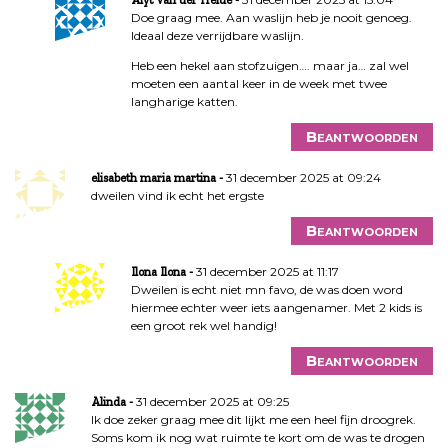
Doe graag mee. Aan waslijn heb je nooit genoeg.
Ideaal deze verrijdbare waslijn.
Heb een hekel aan stofzuigen…. maar ja… zal wel
moeten een aantal keer in de week met twee
langharige katten.
Beantwoorden
31 december 2025 at 09:24
elisabeth maria martina
dweilen vind ik echt het ergste
Beantwoorden
31 december 2025 at 11:17
Ilona Ilona
Dweilen is echt niet mn favo, de was doen word
hiermee echter weer iets aangenamer. Met 2 kids is
een groot rek wel handig!
Beantwoorden
31 december 2025 at 09:25
Alinda
Ik doe zeker graag mee dit lijkt me een heel fijn droogrek.
Soms kom ik nog wat ruimte te kort om de was te drogen