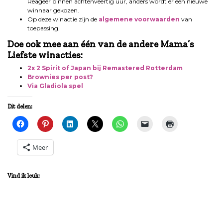
Reageer binnen achtenveertig uur, anders wordt er een nieuwe
winnaar gekozen.
Op deze winactie zijn de
algemene voorwaarden
van
toepassing.
Doe ook mee aan één van de andere Mama’s
Liefste winacties:
2x 2 Spirit of Japan bij Remastered Rotterdam
Brownies per post?
Via Gladiola spel
Dit delen:
Meer
Vind ik leuk: