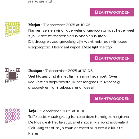
jaarwisseling!
Beantwoorden
31 december 2025 at 10:05
Marjan
Ramen zemen vind ik vervelend, gewoon omdat het er veel
zijn. Ik doe ze meteen van binnen en buiten.
Dit droogrek zou geweldig zijn want heb net mijn oude
weggegooid. Helemaal kapot. Deze lijktme top.
Beantwoorden
31 december 2025 at 10:06
Danique
Veel klusjes vind ik niet fijn maar ja het moet. Oven ,
koelkast en diepvries stel ik het langste uit. Prachtig
droogrek en ruimtebesparend, ideaal.
Beantwoorden
31 december 2025 at 10:11
Anja
Toffe actie, maak graag kans op deze handige droogtoren.
De klus die ik het liefst zo snel mogelijk afrond is dweilen!
Gelukkig trapt mijn man er meestal in om die klus te
klaren