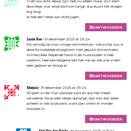
O dit zou echt ideaal zijn, heb nu alleen maar zo’n klein
deurrekje, wat altijd bomvol hangt, dus duurt het drogen
erg lang.
Ik heb een hekel aan stofzuigen.
Beantwoorden
31 december 2025 at 09:24
Lucie Ros
Als vervolg op mijn vorige commentaar: natuurlijk zou ik
deze formidabele droogtoren met gejuich binnenhalen,
immers elke helpende hand in dit huishouden is heel
welkom, heel bevredigend lijkt het me als alle was in één
keer gedaan en droog is!
Beantwoorden
31 december 2025 at 09:24
Monica
Strijken is niet mijn sterkste kant en dus het meest
vervelend. Als je alles netjes ophangt, dan kan dat zeker
schelen in het strijkwerk, want dan zitten er minder
kreukels in.
Beantwoorden
31 december 2025 at 15:04
Alyt Van der Heide