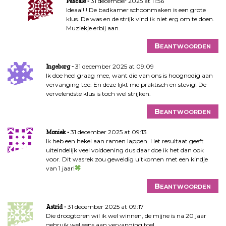
31 december 2025 at 11:56
Pascale
Ideaal!!! De badkamer schoonmaken is een grote
klus. De was en de strijk vind ik niet erg om te doen.
Muziekje erbij aan.
Beantwoorden
31 december 2025 at 09:09
Ingeborg
Ik doe heel graag mee, want die van ons is hoognodig aan
vervanging toe. En deze lijkt me praktisch en stevig! De
vervelendste klus is toch wel strijken.
Beantwoorden
31 december 2025 at 09:13
Moniek
Ik heb een hekel aan ramen lappen. Het resultaat geeft
uiteindelijk veel voldoening dus daar doe ik het dan ook
voor. Dit wasrek zou geweldig uitkomen met een kindje
van 1 jaar!
Beantwoorden
31 december 2025 at 09:17
Astrid
Die droogtoren wil ik wel winnen, de mijne is na 20 jaar
gebruik wel eens aan vervanging toe!