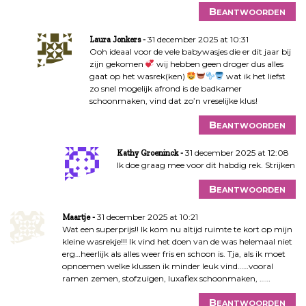
Beantwoorden
31 december 2025 at 10:31
Laura Jonkers
Ooh ideaal voor de vele babywasjes die er dit jaar bij
zijn gekomen
wij hebben geen droger dus alles
gaat op het wasrek(ken)
wat ik het liefst
zo snel mogelijk afrond is de badkamer
schoonmaken, vind dat zo’n vreselijke klus!
Beantwoorden
31 december 2025 at 12:08
Kathy Groeninck
Ik doe graag mee voor dit habdig rek. Strijken
Beantwoorden
31 december 2025 at 10:21
Maartje
Wat een superprijs!! Ik kom nu altijd ruimte te kort op mijn
kleine wasrekje!!! Ik vind het doen van de was helemaal niet
erg…heerlijk als alles weer fris en schoon is. Tja, als ik moet
opnoemen welke klussen ik minder leuk vind……vooral
ramen zemen, stofzuigen, luxaflex schoonmaken, ……
Beantwoorden