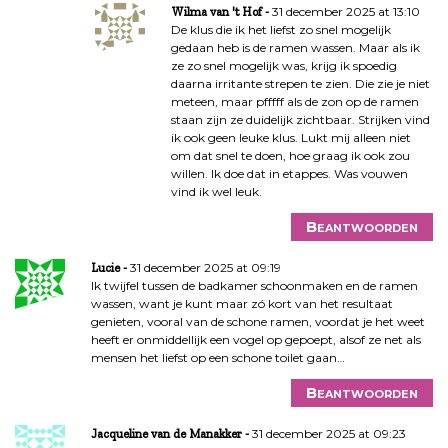
31 december 2025 at 13:10
Wilma van 't Hof
De klus die ik het liefst zo snel mogelijk
gedaan heb is de ramen wassen. Maar als ik
ze zo snel mogelijk was, krijg ik spoedig
daarna irritante strepen te zien. Die zie je niet
meteen, maar pfffff als de zon op de ramen
staan zijn ze duidelijk zichtbaar. Strijken vind
ik ook geen leuke klus. Lukt mij alleen niet
om dat snel te doen, hoe graag ik ook zou
willen. Ik doe dat in etappes. Was vouwen
vind ik wel leuk.
Beantwoorden
31 december 2025 at 09:19
Lucie
Ik twijfel tussen de badkamer schoonmaken en de ramen
wassen, want je kunt maar zó kort van het resultaat
genieten, vooral van de schone ramen, voordat je het weet
heeft er onmiddellijk een vogel op gepoept, alsof ze net als
mensen het liefst op een schone toilet gaan…
Beantwoorden
31 december 2025 at 09:23
Jacqueline van de Manakker