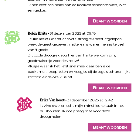
Ik heb echt een hekel aan de koelkast schoonmaken, wat
een gedoe…
Beantwoorden
31 december 2025 at 09:18
Robin Kivits
Leuke actie! Ons ‘ouderwets’ droogrek heeft afgelopen
week de geest gegeven, natte jeans waren helaas te veel
van ‘t goeie…
Dit coole droogrek zou hier van harte welkom zijn,
goedmakertje voor de vrouw!
Klusjes waar ik het liefst snel mee klaar ben is de
badkamer… zeepresten en voegjes bij de tegels schuren lijkt
zoooo’n eindeloze klus pff…
Beantwoorden
31 december 2025 at 12:42
Erika Van koert
Ik vind dweilen echt mijn minst leuke taak in het
huishouden. Ik doe graag mee voor deze
droogmolen
Beantwoorden