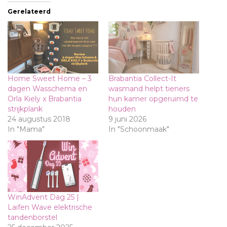
Gerelateerd
Home Sweet Home – 3
Brabantia Collect-It
dagen Wasschema en
wasmand helpt tieners
Orla Kiely x Brabantia
hun kamer opgeruimd te
strijkplank
houden
24 augustus 2018
9 juni 2026
In "Mama"
In "Schoonmaak"
WinAdvent Dag 25 |
Laifen Wave elektrische
tandenborstel