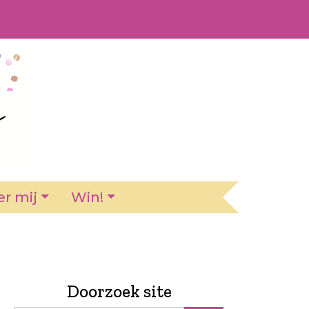
r mij
Win!
Doorzoek site