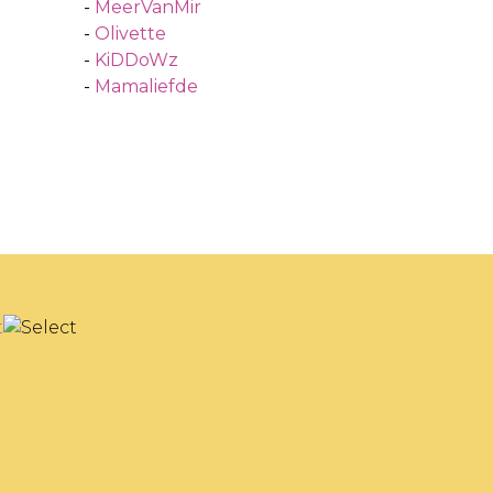
-
MeerVanMir
-
Olivette
-
KiDDoWz
-
Mamaliefde