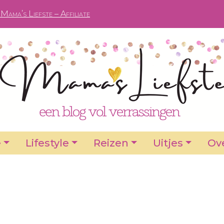
Mama’s Liefste – Affiliate
e
Lifestyle
Reizen
Uitjes
Ove