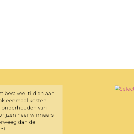
 best veel tijd en aan
ok eenmaal kosten.
n onderhouden van
prijzen naar winnaars.
verweeg dan de
n!