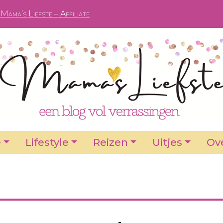
Mama’s Liefste – Affiliate
e
Lifestyle
Reizen
Uitjes
Ove