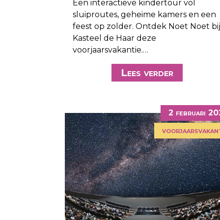
Een interactieve kindertour vol
sluiproutes, geheime kamers en een
feest op zolder. Ontdek Noet Noet bi
Kasteel de Haar deze
voorjaarsvakantie.…
Lees verder
2 februari 2
voorjaarsvakan