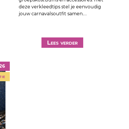
deze verkleedtips stel je eenvoudig
jouw carnavalsoutfit samen.…
j
Lees verder
026
tie