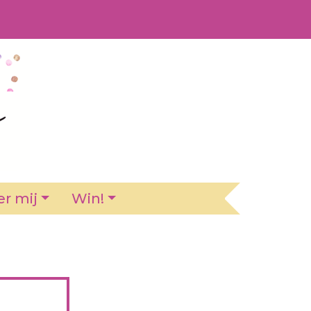
r mij
Win!