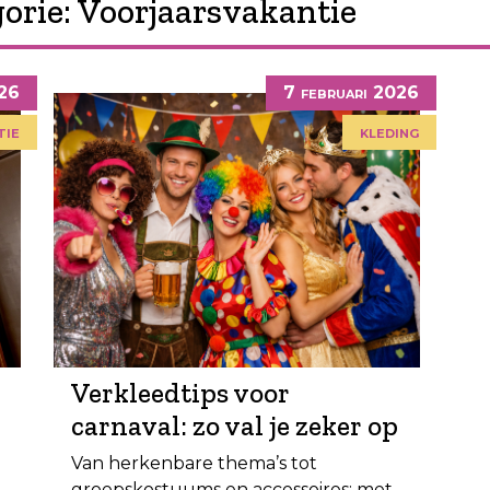
orie:
Voorjaarsvakantie
026
7 februari 2026
tie
kleding
Verkleedtips voor
carnaval: zo val je zeker op
Van herkenbare thema’s tot
groepskostuums en accessoires: met