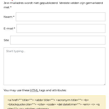
Je e-mailadres wordt niet gepubliceerd.
Vereiste velden zijn gemarkeerd
met
*
Naam
*
E-mail
*
Site
You may use these
HTML
tags and attributes:
<a href="" title=""> <abbr title=""> <acronym title=""> <b>
<blockquote cite=""> <cite> <code> <del datetime=""> <em> <i> <q
cite=""> <s> <strike> <strong>