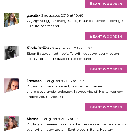
i
Beantwoorden
e
2 augustus 2018 at 10:48
priscilla
Wij zijn vorig jaar overgestapt, maar dat scheelde echt geen
50 euro per maand.
Beantwoorden
2 augustus 2018 at 11:23
Nicole Orriëns
Eigenlijk zelden tot nooit. Terwijl ik dat wel zou moeten
doen vind ik, inderdaad om te besparen.
Beantwoorden
2 augustus 2018 at 11:57
Jouvence
Wij wonen pas op onszelf, dus hebben pas een
energieleverancier gekozen. Ik weet niet of ik elke keer een
andere zou uitzoeken.
Beantwoorden
2 augustus 2018 at 16:15
Marsha
Wij krijgen heeeeel vaak van die mensen aan de deur die ons
over willen laten zetten. Echt bloed irritant. Het kan