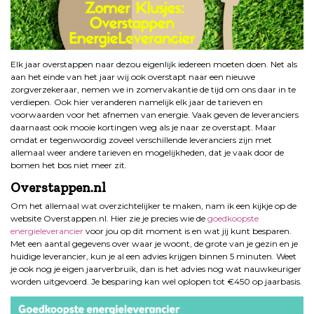
Elk jaar overstappen naar dezou eigenlijk iedereen moeten doen. Net als
aan het einde van het jaar wij ook overstapt naar een nieuwe
zorgverzekeraar, nemen we in zomervakantie de tijd om ons daar in te
verdiepen. Ook hier veranderen namelijk elk jaar de tarieven en
voorwaarden voor het afnemen van energie. Vaak geven de leveranciers
daarnaast ook mooie kortingen weg als je naar ze overstapt. Maar
omdat er tegenwoordig zoveel verschillende leveranciers zijn met
allemaal weer andere tarieven en mogelijkheden, dat je vaak door de
bomen het bos niet meer zit.
Overstappen.nl
Om het allemaal wat overzichtelijker te maken, nam ik een kijkje op de
website Overstappen.nl. Hier zie je precies wie de
goedkoopste
energieleverancier
voor jou op dit moment is en wat jij kunt besparen.
Met een aantal gegevens over waar je woont, de grote van je gezin en je
huidige leverancier, kun je al een advies krijgen binnen 5 minuten. Weet
je ook nog je eigen jaarverbruik, dan is het advies nog wat nauwkeuriger
worden uitgevoerd. Je besparing kan wel oplopen tot €450 op jaarbasis.