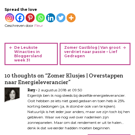
Spread the love
Geschreven door
Fleur
B
De Leukste
Zomer Gastblog | Van groot
e
Winacties in
verdriet naar passie – Lief
Bloggersland
Gedragen
r
week 31
i
c
10 thoughts on “
Zomer Klusjes | Overstappen
h
naar Energieleverancier
”
t
2 augustus 2018 at 09:50
Rory
n
Eigenlijk ben ik nog steeds bij dezelfde energieleverancier.
a
Ooit hebben ze iets niet goed gedaan en toen heb ik 25%
v
korting bedongen (ja, ik stond er ook van te kijken).
i
Natuurlijk is het ieder jaar anders, maar we zijn toch bij hen
gebleven. Waar we nog wel over nadenken zijn
g
zonnepanelen. Maar om dat rendement er uit te halen…
a
denk ik dat we eerder hadden moeten beginnen.
t