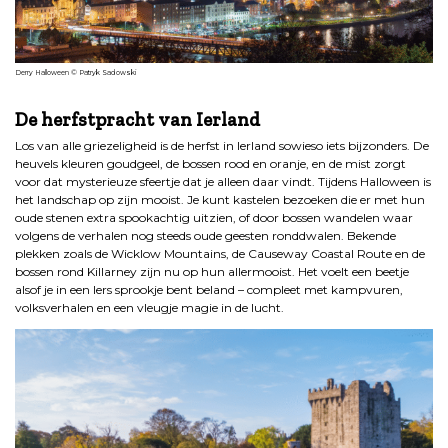
Derry Halloween © Patryk Sadowski
.
De herfstpracht van Ierland
Los van alle griezeligheid is de herfst in Ierland sowieso iets bijzonders. De
heuvels kleuren goudgeel, de bossen rood en oranje, en de mist zorgt
voor dat mysterieuze sfeertje dat je alleen daar vindt. Tijdens Halloween is
het landschap op zijn mooist. Je kunt kastelen bezoeken die er met hun
oude stenen extra spookachtig uitzien, of door bossen wandelen waar
volgens de verhalen nog steeds oude geesten ronddwalen. Bekende
plekken zoals de Wicklow Mountains, de Causeway Coastal Route en de
bossen rond Killarney zijn nu op hun allermooist. Het voelt een beetje
alsof je in een Iers sprookje bent beland – compleet met kampvuren,
volksverhalen en een vleugje magie in de lucht.