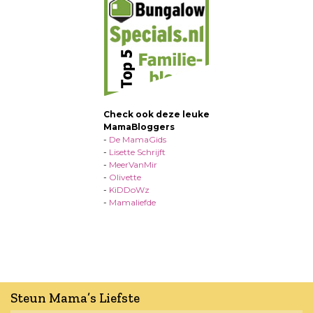
Check ook deze leuke
MamaBloggers
-
De MamaGids
-
Lisette Schrijft
-
MeerVanMir
-
Olivette
-
KiDDoWz
-
Mamaliefde
Steun Mama’s Liefste