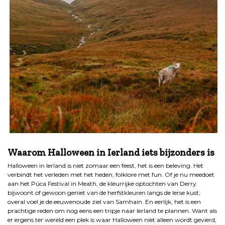
.
Waarom Halloween in Ierland iets bijzonders is
Halloween in Ierland is niet zomaar een feest, het is een beleving. Het
verbindt het verleden met het heden, folklore met fun. Of je nu meedoet
aan het Púca Festival in Meath, de kleurrijke optochten van Derry
bijwoont of gewoon geniet van de herfstkleuren langs de Ierse kust,
overal voel je de eeuwenoude ziel van Samhain. En eerlijk, het is een
prachtige reden om nog eens een tripje naar Ierland te plannen. Want als
er ergens ter wereld een plek is waar Halloween niet alleen wordt gevierd,