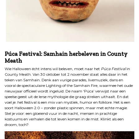
.
Púca Festival: Samhain herbeleven in County
Meath
Wie Halloween écht intens wil beleven, moet naar het
Púca Festival
in
County Meath. Van 30 oktober tot 2 november staat alles daar in het
teken van Samhain. Denk aan vurige parades, livemuziek, dans en
vooral de spectaculaire Lighting of the Samhain Fire, waarmee het oude
nieuwjaar officieel wordt ingeluid. De naam ‘Púca’ verwijst naar een
speelse geest uit de Ierse mythologie die graag streken uithaalt. En dat
voel je: het festival is een mix van mystiek, humor en folklore. Het is een
soort Halloween 2.0 – zonder plastic spinnen, maar met echte magie.
Stel je voor: een gloeiend vuur in de nacht, mensen in prachtige
kostuums en verhalen die tot leven komen in de mist. Klinkt als een
droom, toch?