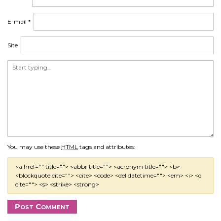
E-mail
*
Site
You may use these
HTML
tags and attributes:
<a href="" title=""> <abbr title=""> <acronym title=""> <b>
<blockquote cite=""> <cite> <code> <del datetime=""> <em> <i> <q
cite=""> <s> <strike> <strong>