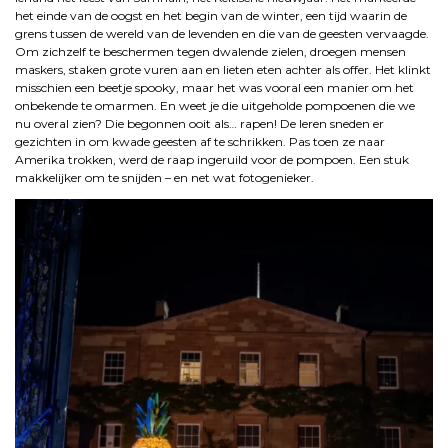
het einde van de oogst en het begin van de winter, een tijd waarin de
grens tussen de wereld van de levenden en die van de geesten vervaagde.
Om zichzelf te beschermen tegen dwalende zielen, droegen mensen
maskers, staken grote vuren aan en lieten eten achter als offer. Het klinkt
misschien een beetje spooky, maar het was vooral een manier om het
onbekende te omarmen. En weet je die uitgeholde pompoenen die we
nu overal zien? Die begonnen ooit als… rapen! De Ieren sneden er
gezichten in om kwade geesten af te schrikken. Pas toen ze naar
Amerika trokken, werd de raap ingeruild voor de pompoen. Een stuk
makkelijker om te snijden – en net wat fotogenieker.