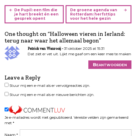
B
De Pupil: een film die
De groene agenda van
e
je hart breekt én een
Rotterdam: herfsttips
gesprek opent
voor het hele gezin
r
i
One thought on “
Halloween vieren in Ierland:
c
terug naar waar het allemaal begon
”
h
t
31 oktober 2025 at 15:31
Patrick van Wanrooij
n
Dat ziet er vet uit. Lijkt me gaaf om een keer mee te maken
a
Beantwoorden
v
i
Leave a Reply
g
Stuur mij een e-mail als er vervolgreacties zijn.
a
t
Stuur mij een e-mail als er nieuwe berichten zijn.
i
e
Je e-mailadres wordt niet gepubliceerd.
Vereiste velden zijn gemarkeerd
met
*
Naam
*