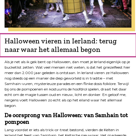
Halloween vieren in Ierland: terug
naar waar het allemaal begon
Als je net als ik gek bent op Halloween, dan moet je Ierland eigenlijk op je
bucketlist zetten. Wat veel mensen niet weten, is dat het griezelfeest hier
meer dan 2.000 jaar geleden is ontstaan. In Ierland vieren ze Halloween
nog steeds op een manier die diep geworteld is in traditie – met
Samhain-vuren, mysterieuze parades en een flinke dosis folklore. Terwijl
bij ons de pompoenen en kostuums de hoofdrol spelen, draait het daar
echt om de magie tussen oud en nieuw, licht en donker. En geloof me,
nergens voelt Halloween zo echt als op het eiland waar het allemaal
begon.
De oorsprong van Halloween: van Samhain tot
pompoen
Lang voordat er iets als trick-or-treat bestond, vierden de Kelten in
Ierland het feest van Samhain, het Keltische nieuwjaar. Het markeerde