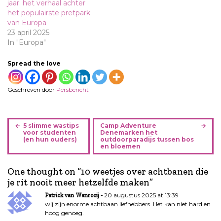
jaar: het verhaal achter
het populairste pretpark
van Europa
23 april 2025
In "Europa"
Spread the love
Geschreven door
Persbericht
B
5 slimme wastips
Camp Adventure
e
voor studenten
Denemarken het
(en hun ouders)
outdoorparadijs tussen bos
r
en bloemen
i
c
One thought on “
10 weetjes over achtbanen die
h
je rit nooit meer hetzelfde maken
”
t
20 augustus 2025 at 13:39
Patrick van Wanrooij
n
wij zijn enorme achtbaan liefhebbers. Het kan niet hard en
a
hoog genoeg.
v