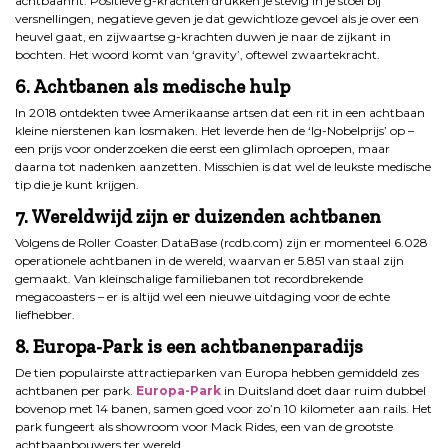
achtbaanrit. Positieve g-krachten drukken je stevig in je stoel bij
versnellingen, negatieve geven je dat gewichtloze gevoel als je over een
heuvel gaat, en zijwaartse g-krachten duwen je naar de zijkant in
bochten. Het woord komt van ‘gravity’, oftewel zwaartekracht.
6. Achtbanen als medische hulp
In 2018 ontdekten twee Amerikaanse artsen dat een rit in een achtbaan
kleine nierstenen kan losmaken. Het leverde hen de ‘Ig-Nobelprijs’ op –
een prijs voor onderzoeken die eerst een glimlach oproepen, maar
daarna tot nadenken aanzetten. Misschien is dat wel de leukste medische
tip die je kunt krijgen.
7. Wereldwijd zijn er duizenden achtbanen
Volgens de Roller Coaster DataBase (rcdb.com) zijn er momenteel 6.028
operationele achtbanen in de wereld, waarvan er 5.851 van staal zijn
gemaakt. Van kleinschalige familiebanen tot recordbrekende
megacoasters – er is altijd wel een nieuwe uitdaging voor de echte
liefhebber.
8. Europa-Park is een achtbanenparadijs
De tien populairste attractieparken van Europa hebben gemiddeld zes
achtbanen per park.
Europa-Park
in Duitsland doet daar ruim dubbel
bovenop met 14 banen, samen goed voor zo’n 10 kilometer aan rails. Het
park fungeert als showroom voor Mack Rides, een van de grootste
achtbaanbouwers ter wereld.