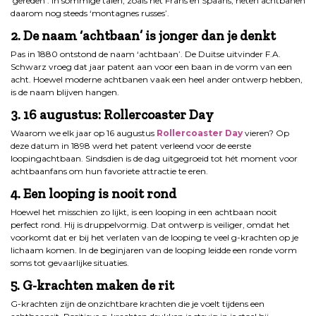
‘gereden’. In sommige talen, zoals het Frans en Spaans, heten achtbanen
daarom nog steeds ‘montagnes russes’.
2. De naam ‘achtbaan’ is jonger dan je denkt
Pas in 1880 ontstond de naam ‘achtbaan’. De Duitse uitvinder F.A.
Schwarz vroeg dat jaar patent aan voor een baan in de vorm van een
acht. Hoewel moderne achtbanen vaak een heel ander ontwerp hebben,
is de naam blijven hangen.
3. 16 augustus: Rollercoaster Day
Waarom we elk jaar op 16 augustus
Rollercoaster Day
vieren? Op
deze datum in 1898 werd het patent verleend voor de eerste
loopingachtbaan. Sindsdien is de dag uitgegroeid tot hét moment voor
achtbaanfans om hun favoriete attractie te eren.
4. Een looping is nooit rond
Hoewel het misschien zo lijkt, is een looping in een achtbaan nooit
perfect rond. Hij is druppelvormig. Dat ontwerp is veiliger, omdat het
voorkomt dat er bij het verlaten van de looping te veel g-krachten op je
lichaam komen. In de beginjaren van de looping leidde een ronde vorm
soms tot gevaarlijke situaties.
5. G-krachten maken de rit
G-krachten zijn de onzichtbare krachten die je voelt tijdens een