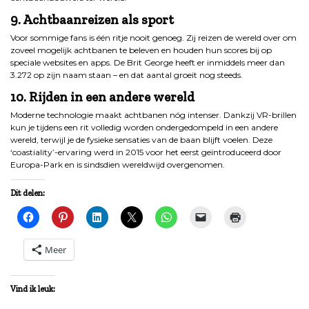
9. Achtbaanreizen als sport
Voor sommige fans is één ritje nooit genoeg. Zij reizen de wereld over om
zoveel mogelijk achtbanen te beleven en houden hun scores bij op
speciale websites en apps. De Brit George heeft er inmiddels meer dan
3.272 op zijn naam staan – en dat aantal groeit nog steeds.
10. Rijden in een andere wereld
Moderne technologie maakt achtbanen nóg intenser. Dankzij VR-brillen
kun je tijdens een rit volledig worden ondergedompeld in een andere
wereld, terwijl je de fysieke sensaties van de baan blijft voelen. Deze
‘coastiality’-ervaring werd in 2015 voor het eerst geïntroduceerd door
Europa-Park en is sindsdien wereldwijd overgenomen.
Dit delen:
Meer
Vind ik leuk: