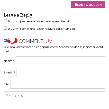
i
Beantwoorden
g
Leave a Reply
a
t
Stuur mij een e-mail als er vervolgreacties zijn.
i
Stuur mij een e-mail als er nieuwe berichten zijn.
e
Je e-mailadres wordt niet gepubliceerd.
Vereiste velden zijn gemarkeerd
met
*
Naam
*
E-mail
*
Site