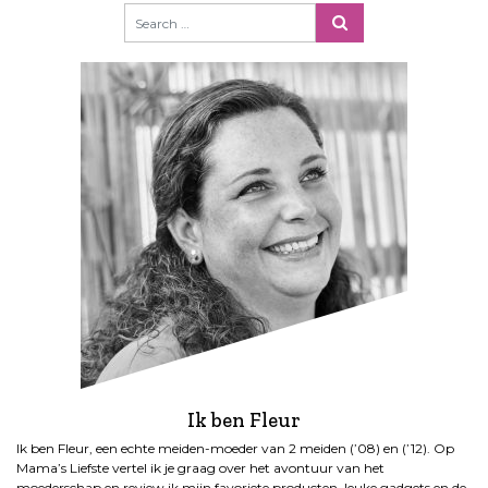
i
c
h
t
e
n
p
a
g
i
n
e
r
i
n
g
Ik ben Fleur
Ik ben Fleur, een echte meiden-moeder van 2 meiden (’08) en (’12). Op
Mama’s Liefste vertel ik je graag over het avontuur van het
moederschap en review ik mijn favoriete producten, leuke gadgets en de