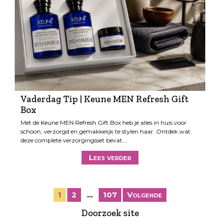
Vaderdag Tip | Keune MEN Refresh Gift
Box
Met de Keune MEN Refresh Gift Box heb je alles in huis voor
schoon, verzorgd en gemakkelijk te stylen haar. Ontdek wat
deze complete verzorgingsset bevat.…
Lees verder
B
1
2
…
107
Volgende
e
Doorzoek site
r