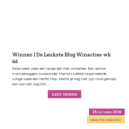
Winnen | De Leukste Blog Winacties wk
44
Deze week weer een lange lijst met winacties. Een aantal
mamabloggers (waaronder Mama’s Liefste) organiseerde
vorige week een Herfst Hop. Mocht je nog niet zijn rond gehopt,
dan kan dat nog t/m …
Lees verder
25 oktober 2016
winactie overzicht