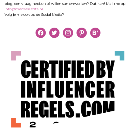
blog, een vraag hebben of willen samenwerken? Dat kan! Mail me op
info@mamasliefste.nl
.
Volg je me ook op de Social Media?
facebook
twitter
instagram
pinterest
bloglovin