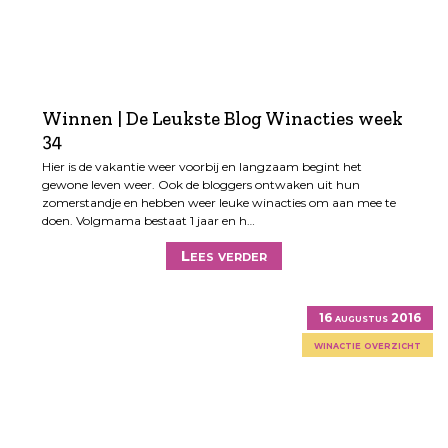
Winnen | De Leukste Blog Winacties week
34
Hier is de vakantie weer voorbij en langzaam begint het
gewone leven weer. Ook de bloggers ontwaken uit hun
zomerstandje en hebben weer leuke winacties om aan mee te
doen. Volgmama bestaat 1 jaar en h…
Lees verder
16 augustus 2016
winactie overzicht