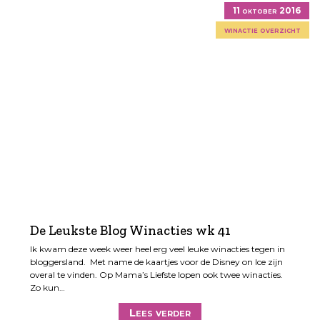
11 oktober 2016
winactie overzicht
De Leukste Blog Winacties wk 41
Ik kwam deze week weer heel erg veel leuke winacties tegen in
bloggersland. Met name de kaartjes voor de Disney on Ice zijn
overal te vinden. Op Mama’s Liefste lopen ook twee winacties.
Zo kun…
Lees verder