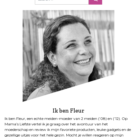
c
h
t
e
n
p
a
g
i
n
e
r
i
n
g
Ik ben Fleur
Ik ben Fleur, een echte meiden-moeder van 2 meiden (’08) en (’12). Op
Mama’s Liefste vertel ik je graag over het avontuur van het
moederschap en review ik mijn favoriete producten, leuke gadgets en de
gezellige uitjes voor het hele gezin. Mocht je willen reageren op mijn