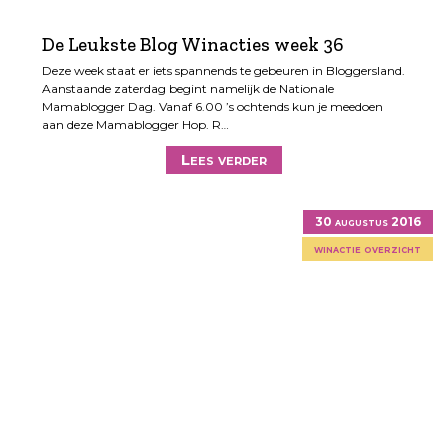
De Leukste Blog Winacties week 36
Deze week staat er iets spannends te gebeuren in Bloggersland.
Aanstaande zaterdag begint namelijk de Nationale
Mamablogger Dag. Vanaf 6.00 ’s ochtends kun je meedoen
aan deze Mamablogger Hop. R…
Lees verder
30 augustus 2016
winactie overzicht