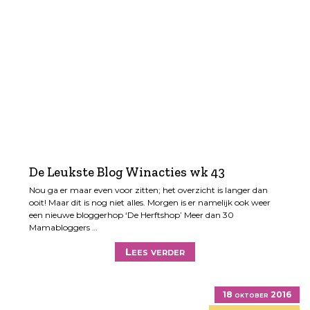
De Leukste Blog Winacties wk 43
Nou ga er maar even voor zitten; het overzicht is langer dan
ooit! Maar dit is nog niet alles. Morgen is er namelijk ook weer
een nieuwe bloggerhop ‘De Herftshop’ Meer dan 30
Mamabloggers …
Lees verder
18 oktober 2016