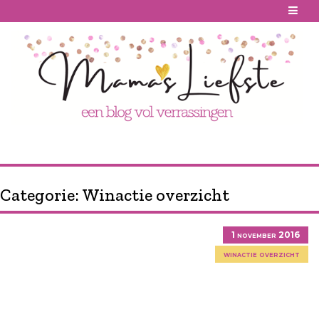
Skip
to
content
Categorie:
Winactie overzicht
1 november 2016
winactie overzicht