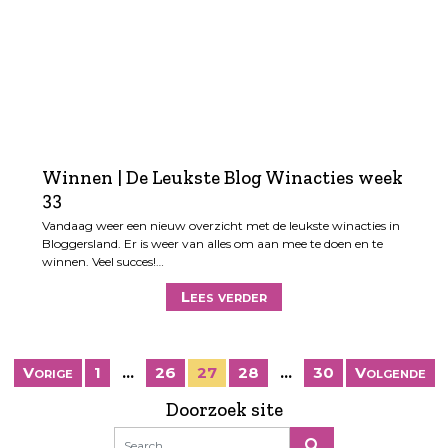
Winnen | De Leukste Blog Winacties week
33
Vandaag weer een nieuw overzicht met de leukste winacties in
Bloggersland. Er is weer van alles om aan mee te doen en te
winnen. Veel succes!…
Lees verder
B
Vorige
1
…
26
27
28
…
30
Volgende
e
Doorzoek site
r
i